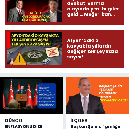
avukatı vurma
olayında yeni bilgiler
geldi... Meğer, kan
donduracak olaylar
olmuş...
Afyon’daki o
kavşakta yıllardır
değişen tek şey kaza
sayısı!
GÜNCEL
İLÇELER
ENFLASYONU DİZE
Başkan Şahin, “şenliğe