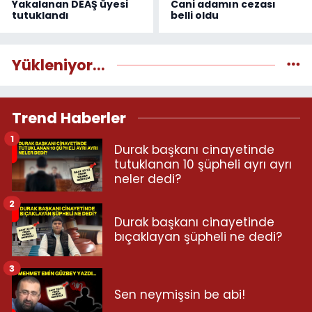
Yakalanan DEAŞ üyesi
Cani adamın cezası
tutuklandı
belli oldu
Yükleniyor...
Trend Haberler
1
Durak başkanı cinayetinde
tutuklanan 10 şüpheli ayrı ayrı
neler dedi?
2
Durak başkanı cinayetinde
bıçaklayan şüpheli ne dedi?
3
Sen neymişsin be abi!