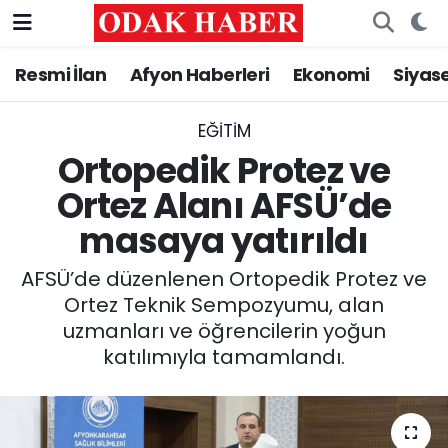
Resmi İlan
Afyon Haberleri
Ekonomi
Siyas
AFYONKARAHİSAR HABERLERİ
Nöbetçi Eczaneler
Resmi İlan
Hava Durumu
EĞITIM
Ortopedik Protez ve
ASAYİŞ
Trafik Durumu
Ortez Alanı AFSÜ’de
masaya yatırıldı
GÜNCEL
Süper Lig Puan Durumu ve Fikstür
AFSÜ’de düzenlenen Ortopedik Protez ve
SİYASET
Tüm Manşetler
Ortez Teknik Sempozyumu, alan
uzmanları ve öğrencilerin yoğun
EĞİTİM
Son Dakika Haberleri
katılımıyla tamamlandı.
MAGAZİN
Haber Arşivi
SAĞLIK