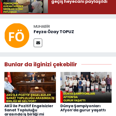
geçiş heyecanı paylaşıldı
MUHABIR
Feyza Özay TOPUZ
Bunlar da ilginizi çekebilir
AKÜ ile Pozitif Engelsizler
Dünya Şampiyonları
Sanat Topluluğu
Afyon’da gurur yaşattı
arasında iş birliği mi