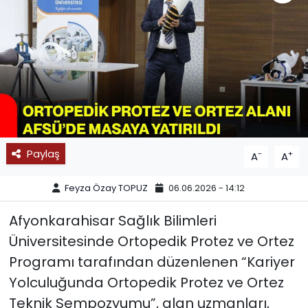
SPOR
11:11 MANŞET
Paylaş
-
+
A
A
Feyza Özay TOPUZ
06.06.2026 - 14:12
Afyonkarahisar Sağlık Bilimleri
Üniversitesinde Ortopedik Protez ve Ortez
Programı tarafından düzenlenen “Kariyer
Yolculuğunda Ortopedik Protez ve Ortez
Teknik Sempozyumu”, alan uzmanları,