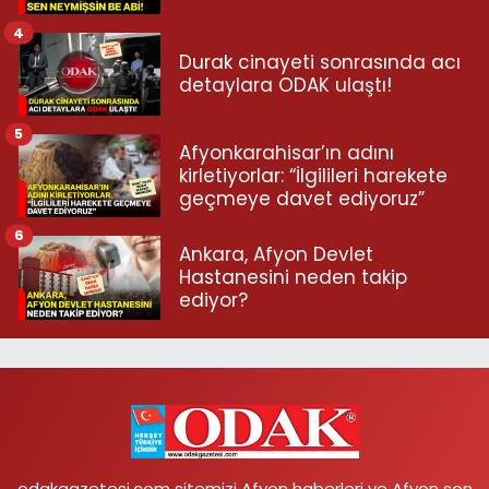
4
Durak cinayeti sonrasında acı
detaylara ODAK ulaştı!
5
Afyonkarahisar’ın adını
kirletiyorlar: “İlgilileri harekete
geçmeye davet ediyoruz”
6
Ankara, Afyon Devlet
Hastanesini neden takip
ediyor?
odakgazetesi.com sitemizi Afyon haberleri ve Afyon son