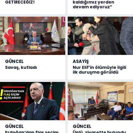
GETİRECEĞİZ!
kaldığımız yerden
devam ediyoruz”
GÜNCEL
ASAYİŞ
Savaş, kutladı
Nur Elif’in ölümüyle ilgili
ilk duruşma görüldü
GÜNCEL
GÜNCEL
Erdoğan’dan flaş seçim
Ünlü, ziyarette bulundu