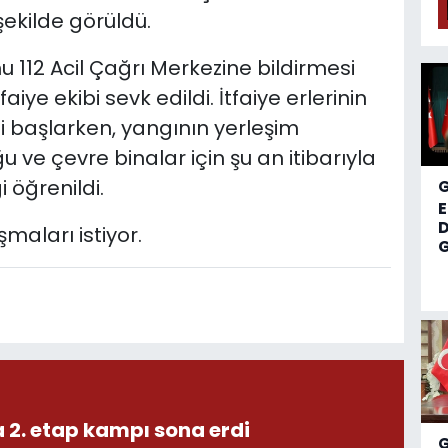
şekilde görüldü.
112 Acil Çağrı Merkezine bildirmesi
aiye ekibi sevk edildi. İtfaiye erlerinin
i başlarken, yangının yerleşim
 ve çevre binalar için şu an itibarıyla
 öğrenildi.
D
maları istiyor.
G
 2. etap kampı sona erdi