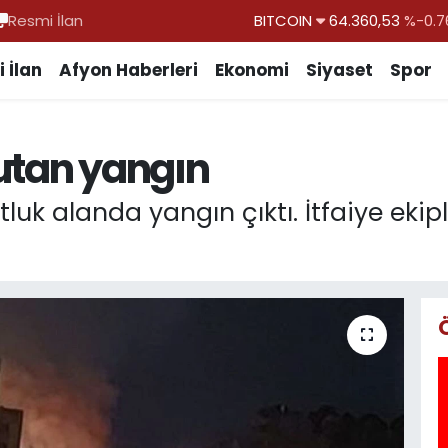
Resmi İlan
DOLAR
47,7069
%0.1
EURO
55,0265
%0.0
 İlan
Afyon Haberleri
Ekonomi
Siyaset
Spor
STERLİN
64,1897
%0.0
GRAM ALTIN
6618.49
%2.1
utan yangın
BİST100
13.887
%6
otluk alanda yangın çıktı. İtfaiye eki