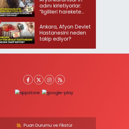
adını kirletiyorlar:
“İlgilileri harekete
geçmeye davet
ediyoruz”
Ankara, Afyon Devlet
Hastanesini neden
takip ediyor?
Puan Durumu ve Fikstür