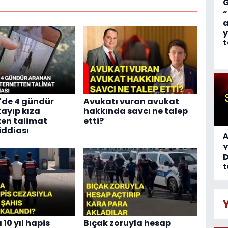
“
a
y
t
r'de 4 gündür
Avukatı vuran avukat
ayıp kıza
hakkında savcı ne talep
ten talimat
etti?
 iddiası
A
D
t
10 yıl hapis
Bıçak zoruyla hesap