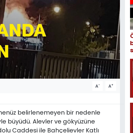
-
+
A
A
 henüz belirlenemeyen bir nedenle
yle büyüdü. Alevler ve gökyüzüne
lu Caddesi ile Bahçelievler Katlı