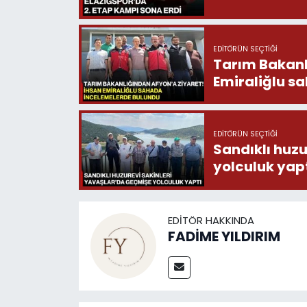
EDITÖRÜN SEÇTIĞI
Tarım Bakanlığ
Emiraliğlu s
EDITÖRÜN SEÇTIĞI
Sandıklı huzu
yolculuk yap
EDITÖR HAKKINDA
FADİME YILDIRIM