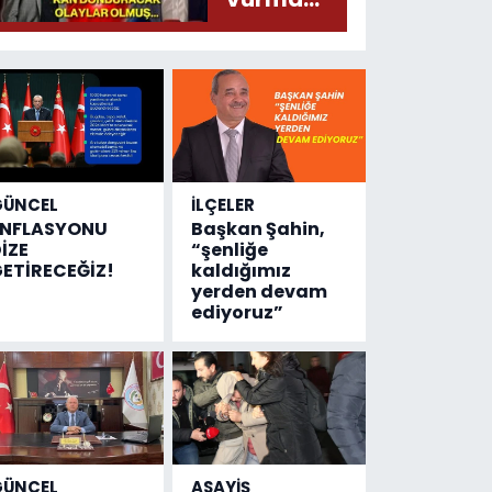
çıktı
olayında
yeni bilgiler
geldi...
Meğer, kan
donduracak
olaylar
olmuş...
GÜNCEL
İLÇELER
ENFLASYONU
Başkan Şahin,
İZE
“şenliğe
ETİRECEĞİZ!
kaldığımız
yerden devam
ediyoruz”
GÜNCEL
ASAYİŞ