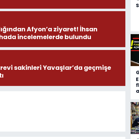
S
ından Afyon’a ziyaret! İhsan
ahada incelemelerde bulundu
revi sakinleri Yavaşlar’da geçmişe
tı
f
a