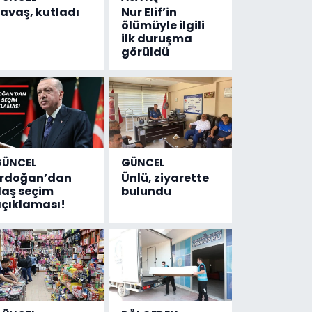
avaş, kutladı
Nur Elif’in
ölümüyle ilgili
ilk duruşma
görüldü
GÜNCEL
GÜNCEL
Erdoğan’dan
Ünlü, ziyarette
laş seçim
bulundu
çıklaması!