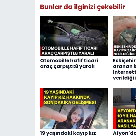
Bunlar da ilginizi çekebilir
Otomobille hafif ticari
Eskişehi
araç çarpıştı:8 yaralı
aranan k
internet
verildiği
19 yaşındaki kayıp kız
Afyon’da 