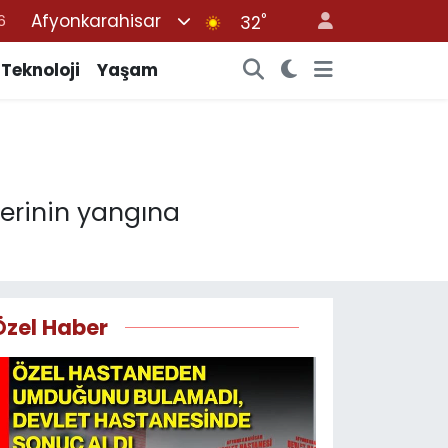
Afyonkarahisar
°
32
7
1
Teknoloji
Yaşam
2
2
4
plerinin yangına
Özel Haber