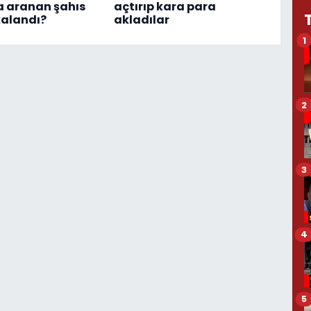
a aranan şahıs
açtırıp kara para
kalandı?
akladılar
1
2
3
4
5