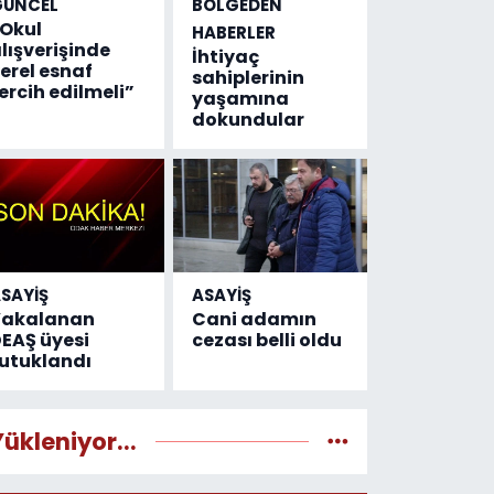
GÜNCEL
BÖLGEDEN
Okul
HABERLER
lışverişinde
İhtiyaç
erel esnaf
sahiplerinin
ercih edilmeli”
yaşamına
dokundular
SAYİŞ
ASAYİŞ
Yakalanan
Cani adamın
EAŞ üyesi
cezası belli oldu
utuklandı
Yükleniyor...