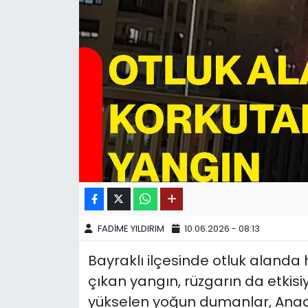
SPOR
11:11 MANŞET
FADİME YILDIRIM
10.06.2026 - 08:13
Bayraklı ilçesinde otluk alanda
çıkan yangın, rüzgarın da etkisi
yükselen yoğun dumanlar, Anado