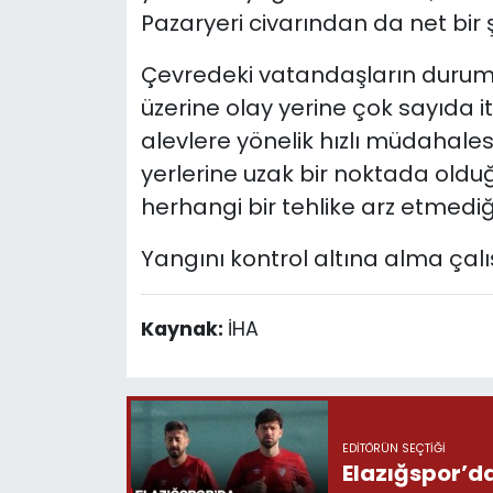
Pazaryeri civarından da net bir 
Çevredeki vatandaşların durumu 
üzerine olay yerine çok sayıda itf
alevlere yönelik hızlı müdahales
yerlerine uzak bir noktada olduğu
herhangi bir tehlike arz etmediği
Yangını kontrol altına alma çalış
Kaynak:
İHA
EDITÖRÜN SEÇTIĞI
Elazığspor’da