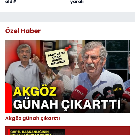
aldı?
yaralı
Özel Haber
Akgöz günah çıkarttı