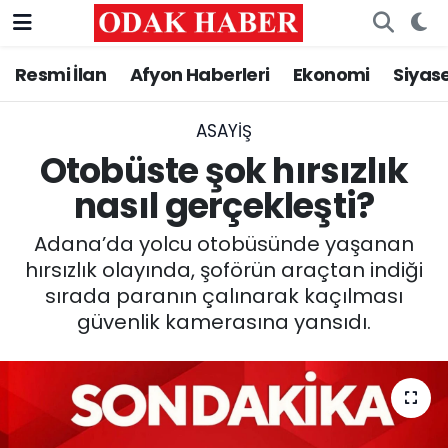
Resmi İlan
Afyon Haberleri
Ekonomi
Siyas
AFYONKARAHİSAR HABERLERİ
Nöbetçi Eczaneler
Resmi İlan
Hava Durumu
ASAYİŞ
Otobüste şok hırsızlık
ASAYİŞ
Trafik Durumu
nasıl gerçekleşti?
GÜNCEL
Süper Lig Puan Durumu ve Fikstür
Adana’da yolcu otobüsünde yaşanan
hırsızlık olayında, şoförün araçtan indiği
SİYASET
Tüm Manşetler
sırada paranın çalınarak kaçılması
güvenlik kamerasına yansıdı.
EĞİTİM
Son Dakika Haberleri
MAGAZİN
Haber Arşivi
SAĞLIK