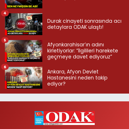
4
Durak cinayeti sonrasında acı
detaylara ODAK ulaştı!
5
Afyonkarahisar’ın adını
kirletiyorlar: “İlgilileri harekete
geçmeye davet ediyoruz”
6
Ankara, Afyon Devlet
Hastanesini neden takip
ediyor?