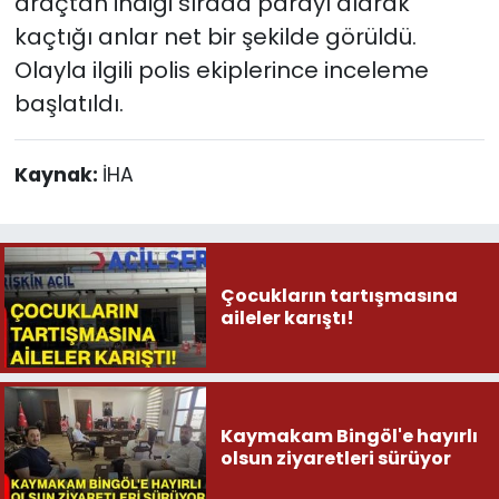
araçtan indiği sırada parayı alarak
kaçtığı anlar net bir şekilde görüldü.
Olayla ilgili polis ekiplerince inceleme
başlatıldı.
Kaynak:
İHA
Çocukların tartışmasına
aileler karıştı!
Kaymakam Bingöl'e hayırlı
olsun ziyaretleri sürüyor