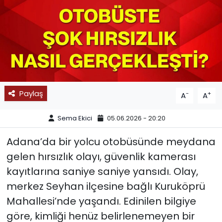
SPOR
11:11 MANŞET
Paylaş
-
+
A
A
Sema Ekici
05.06.2026 - 20:20
Adana’da bir yolcu otobüsünde meydana
gelen hırsızlık olayı, güvenlik kamerası
kayıtlarına saniye saniye yansıdı. Olay,
merkez Seyhan ilçesine bağlı Kuruköprü
Mahallesi’nde yaşandı. Edinilen bilgiye
göre, kimliği henüz belirlenemeyen bir