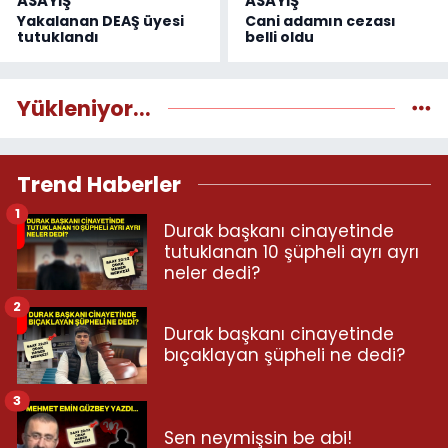
ASAYİŞ
ASAYİŞ
Yakalanan DEAŞ üyesi
Cani adamın cezası
tutuklandı
belli oldu
Yükleniyor...
Trend Haberler
1
Durak başkanı cinayetinde
tutuklanan 10 şüpheli ayrı ayrı
neler dedi?
2
Durak başkanı cinayetinde
bıçaklayan şüpheli ne dedi?
3
Sen neymişsin be abi!