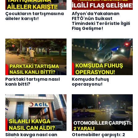
Çocukların tartışmasına
Afyon'da Yakalanan
aileler karıştı!
FETÖ'nün Suikast
Timindeki Teröristle İlgili
Flaş Gelişme!
Parktaki tartışma nasıl
Komşuda fuhuş
kanlı bitti?
operasyonu!
Silahlı kavga nasıl can
Otomobiller çarpıştı: 2