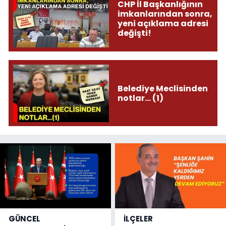
CHP İl Başkanlığının
imkanlarından sonra,
yeni açıklama adresi
değişti!
Belediye Meclisinden
notlar... (1)
GÜNCEL
İLÇELER