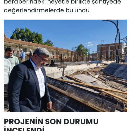
beraberindeki heyetle birlikte şantiyede
değerlendirmelerde bulundu.
PROJENİN SON DURUMU
İNCELENDİ