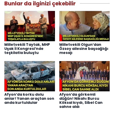
Bunlar da ilginizi çekebilir
Milletvekili Taytak, MHP
Milletvekili Olgun’dan
Uşak İl Kongresi’nde
Özsoy ailesine başsağlığı
teşkilatla buluştu
mesajı
Afyon’da korku dolu
Afyon’da görkemli
anlar! Yanan araçtan son
düğün! Nikahı Burcu
anda kurtuldular
Köksal kıydı, Sibel Can
sahne aldı