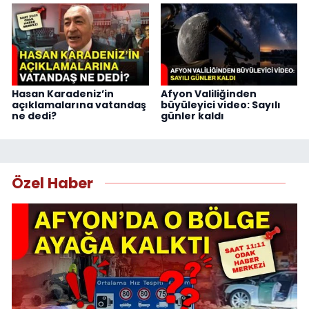
Hasan Karadeniz’in
Afyon Valiliğinden
açıklamalarına vatandaş
büyüleyici video: Sayılı
ne dedi?
günler kaldı
Özel Haber