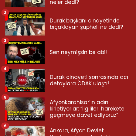
neler dedi?
2
Durak başkanı cinayetinde
bıçaklayan şüpheli ne dedi?
3
Sen neymişsin be abi!
4
Durak cinayeti sonrasında acı
detaylara ODAK ulaştı!
5
Afyonkarahisar’ın adını
kirletiyorlar: “İlgilileri harekete
geçmeye davet ediyoruz”
6
Ankara, Afyon Devlet