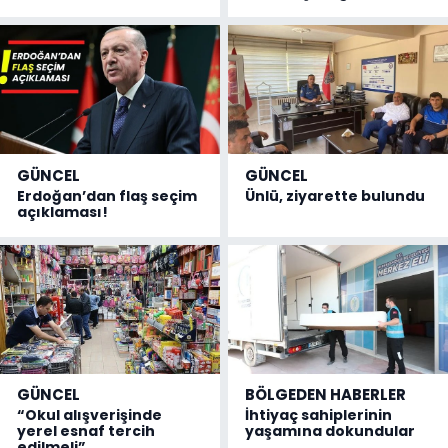
GÜNCEL
GÜNCEL
Erdoğan’dan flaş seçim
Ünlü, ziyarette bulundu
açıklaması!
GÜNCEL
BÖLGEDEN HABERLER
“Okul alışverişinde
İhtiyaç sahiplerinin
yerel esnaf tercih
yaşamına dokundular
edilmeli”