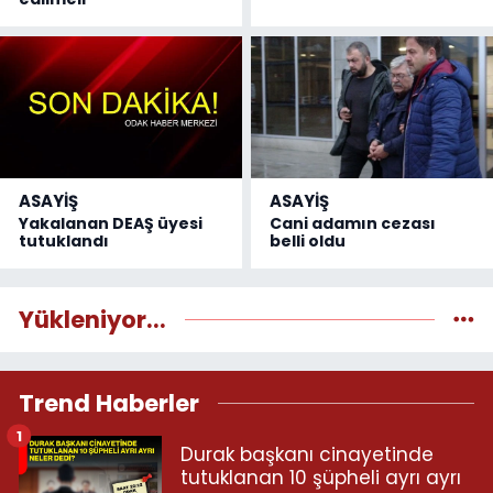
ASAYİŞ
ASAYİŞ
Yakalanan DEAŞ üyesi
Cani adamın cezası
tutuklandı
belli oldu
Yükleniyor...
Trend Haberler
1
Durak başkanı cinayetinde
tutuklanan 10 şüpheli ayrı ayrı