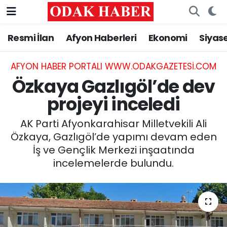
Resmi İlan
Afyon Haberleri
Ekonomi
Siyas
AFYONKARAHİSAR HABERLERİ
Nöbetçi Eczaneler
Resmi İlan
Hava Durumu
AFYON HABER PORTALI WWW.ODAKGAZETESI.COM
Özkaya Gazlıgöl’de dev
ASAYİŞ
Trafik Durumu
projeyi inceledi
GÜNCEL
Süper Lig Puan Durumu ve Fikstür
AK Parti Afyonkarahisar Milletvekili Ali
Özkaya, Gazlıgöl’de yapımı devam eden
SİYASET
Tüm Manşetler
İş ve Gençlik Merkezi inşaatında
incelemelerde bulundu.
EĞİTİM
Son Dakika Haberleri
MAGAZİN
Haber Arşivi
SAĞLIK