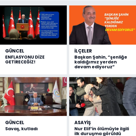
GÜNCEL
İLÇELER
ENFLASYONU DİZE
Başkan Şahin, “şenliğe
GETİRECEĞİZ!
kaldığımız yerden
devam ediyoruz”
GÜNCEL
ASAYİŞ
Savaş, kutladı
Nur Elif’in ölümüyle ilgili
ilk duruşma görüldü