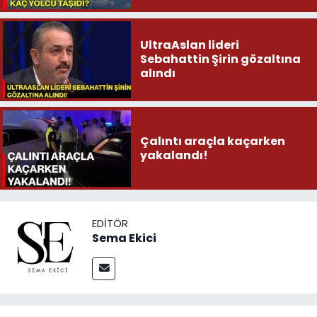
UltraAslan lideri
Sebahattin Şirin gözaltına
alındı
Çalıntı araçla kaçarken
yakalandı!
EDITÖR
Sema Ekici