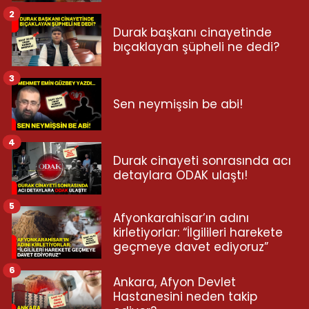
2
Durak başkanı cinayetinde
bıçaklayan şüpheli ne dedi?
3
Sen neymişsin be abi!
4
Durak cinayeti sonrasında acı
detaylara ODAK ulaştı!
5
Afyonkarahisar’ın adını
kirletiyorlar: “İlgilileri harekete
geçmeye davet ediyoruz”
6
Ankara, Afyon Devlet
Hastanesini neden takip