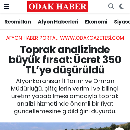
Resmi İlan
Afyon Haberleri
Ekonomi
Siyas
AFYONKARAHİSAR HABERLERİ
Nöbetçi Eczaneler
Resmi İlan
Hava Durumu
AFYON HABER PORTALI WWW.ODAKGAZETESI.COM
Toprak analizinde
ASAYİŞ
Trafik Durumu
büyük fırsat: Ücret 350
TL’ye düşürüldü
GÜNCEL
Süper Lig Puan Durumu ve Fikstür
Afyonkarahisar İl Tarım ve Orman
SİYASET
Tüm Manşetler
Müdürlüğü, çiftçilerin verimli ve bilinçli
üretim yapabilmesi amacıyla toprak
EĞİTİM
Son Dakika Haberleri
analizi hizmetinde önemli bir fiyat
güncellemesine gidildiğini duyurdu.
MAGAZİN
Haber Arşivi
SAĞLIK