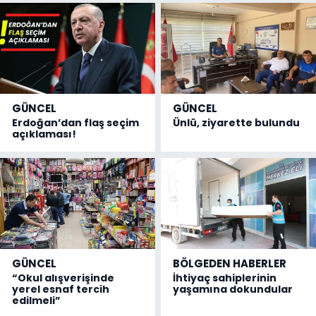
GÜNCEL
GÜNCEL
Erdoğan’dan flaş seçim
Ünlü, ziyarette bulundu
açıklaması!
GÜNCEL
BÖLGEDEN HABERLER
“Okul alışverişinde
İhtiyaç sahiplerinin
yerel esnaf tercih
yaşamına dokundular
edilmeli”