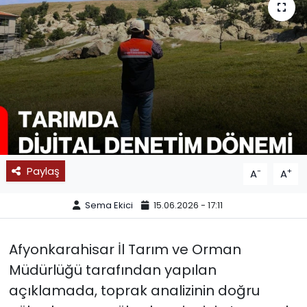
SPOR
11:11 MANŞET
Paylaş
-
+
A
A
Sema Ekici
15.06.2026 - 17:11
Afyonkarahisar İl Tarım ve Orman
Müdürlüğü tarafından yapılan
açıklamada, toprak analizinin doğru