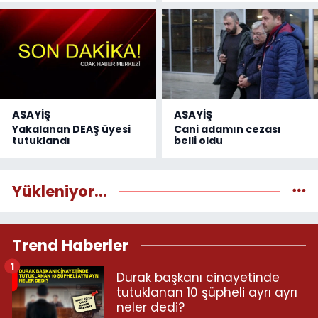
ASAYİŞ
ASAYİŞ
Yakalanan DEAŞ üyesi
Cani adamın cezası
tutuklandı
belli oldu
Yükleniyor...
Trend Haberler
1
Durak başkanı cinayetinde
tutuklanan 10 şüpheli ayrı ayrı
neler dedi?