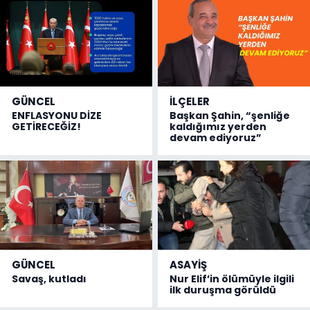
GÜNCEL
İLÇELER
ENFLASYONU DİZE
Başkan Şahin, “şenliğe
GETİRECEĞİZ!
kaldığımız yerden
devam ediyoruz”
GÜNCEL
ASAYİŞ
Savaş, kutladı
Nur Elif’in ölümüyle ilgili
ilk duruşma görüldü