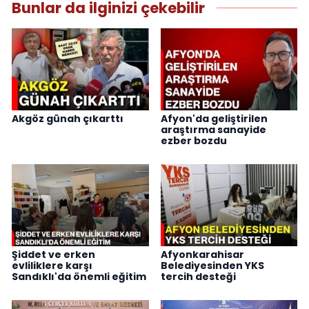
Bunlar da ilginizi çekebilir
Akgöz günah çıkarttı
Afyon'da geliştirilen
araştırma sanayide
ezber bozdu
Şiddet ve erken
Afyonkarahisar
evliliklere karşı
Belediyesinden YKS
Sandıklı'da önemli eğitim
tercih desteği