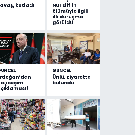
avaş, kutladı
Nur Elif’in
ölümüyle ilgili
ilk duruşma
görüldü
GÜNCEL
GÜNCEL
Erdoğan’dan
Ünlü, ziyarette
laş seçim
bulundu
çıklaması!