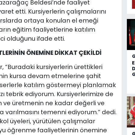
Pazarağaç Beldesi’nde faaliyet
ret etti. Kursiyerlerin çalışmalarını
rslarda ortaya konulan el emeği
ın eğitim faaliyetlerine katılım
 olduğunu ifade etti.
LERİNİN ÖNEMİNE DİKKAT ÇEKİLDİ
 “Buradaki kursiyerlerin ürettikleri
D
G
inin kursa devam etmelerine şahit
eserlerle katılım göstermeyi planlamak
ı tebrik ediyorum. Kursiyerlerimize de
n ve üretmenin ne kadar değerli ve
na varılmasını temenni ediyorum.” dedi.
ol üyeleri, yürütülen çalışmalar
oyu öğrenme faaliyetlerinin önemine