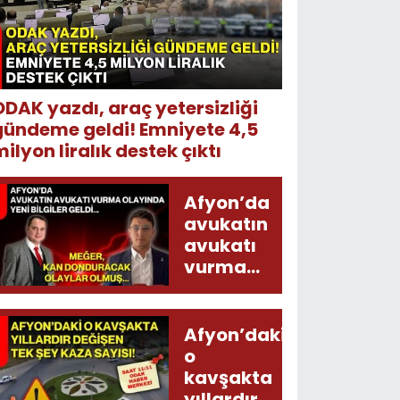
ODAK yazdı, araç yetersizliği
gündeme geldi! Emniyete 4,5
ilyon liralık destek çıktı
Afyon’da
avukatın
avukatı
vurma
olayında
yeni bilgiler
geldi...
Afyon’daki
Meğer, kan
o
donduracak
kavşakta
olaylar
yıllardır