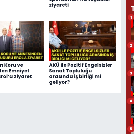
ziyareti
1
2
n Koru ve
AKÜ ile Pozitif Engelsizler
den Emniyet
Sanat Topluluğu
3
rol’a ziyaret
arasında iş birliği mi
geliyor?
4
5