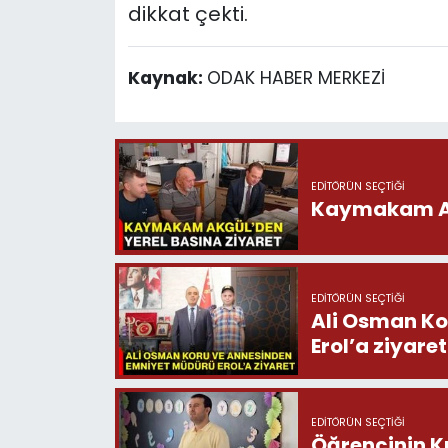
dikkat çekti.
Kaynak:
ODAK HABER MERKEZİ
EDITÖRÜN SEÇTIĞI
Kaymakam Akg
EDITÖRÜN SEÇTIĞI
Ali Osman Ko
Erol’a ziyaret
EDITÖRÜN SEÇTIĞI
Öğrencinin K