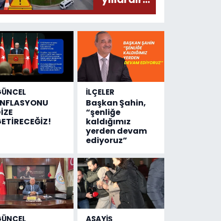
olmuş...
değişen
tek şey
kaza
sayısı!
GÜNCEL
İLÇELER
ENFLASYONU
Başkan Şahin,
İZE
“şenliğe
ETİRECEĞİZ!
kaldığımız
yerden devam
ediyoruz”
GÜNCEL
ASAYİŞ