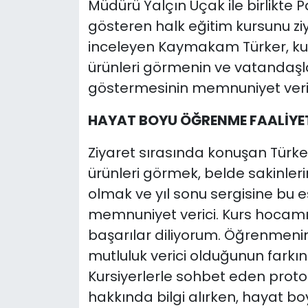
Müdürü Yalçın Uçak ile birlikte 
gösteren halk eğitim kursunu ziya
inceleyen Kaymakam Türker, ku
ürünleri görmenin ve vatandaşlar
göstermesinin memnuniyet verici
HAYAT BOYU ÖĞRENME FAALİYET
Ziyaret sırasında konuşan Türker,
ürünleri görmek, belde sakinler
olmak ve yıl sonu sergisine bu 
memnuniyet verici. Kurs hocamız
başarılar diliyorum. Öğrenmeni
mutluluk verici olduğunun farkı
Kursiyerlerle sohbet eden protok
hakkında bilgi alırken, hayat b