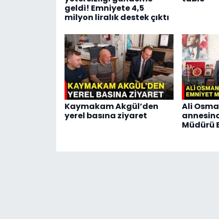
geldi! Emniyete 4,5
milyon liralık destek çıktı
Kaymakam Akgül’den
Ali Osma
yerel basına ziyaret
annesin
Müdürü E