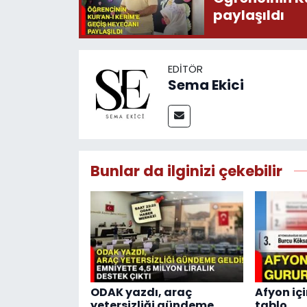
paylaşıldı
EDITÖR
Sema Ekici
Bunlar da ilginizi çekebilir
ODAK yazdı, araç
Afyon içi
yetersizliği gündeme
tablo