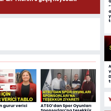
“
a
y
t
A
D
t
n gurur verici
ATSO’dan Spor Oyunları
Sponsorları’na teşekkür