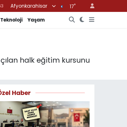
Afyonkarahisar
°
63
17
%0
Teknoloji
Yaşam
08
%0
45
70
ılan halk eğitim kursunu
Özel Haber