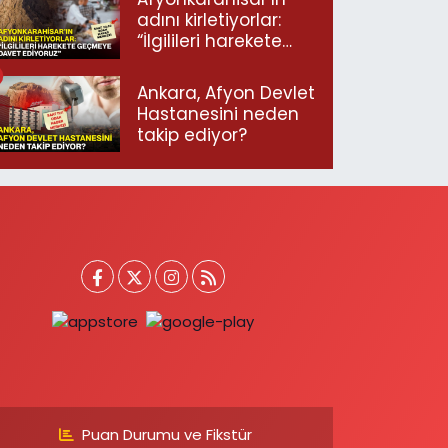
adını kirletiyorlar:
“İlgilileri harekete
geçmeye davet
ediyoruz”
Ankara, Afyon Devlet
Hastanesini neden
takip ediyor?
Puan Durumu ve Fikstür