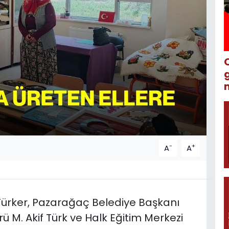
m
-
+
A
A
rker, Pazarağaç Belediye Başkanı
rü M. Akif Türk ve Halk Eğitim Merkezi