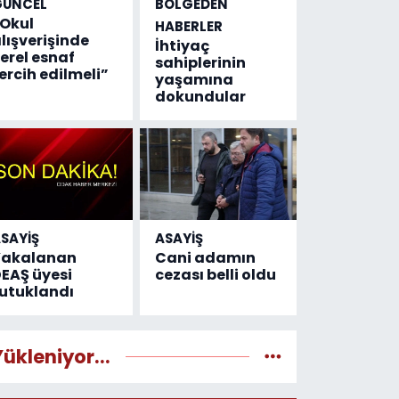
GÜNCEL
BÖLGEDEN
Okul
HABERLER
lışverişinde
İhtiyaç
erel esnaf
sahiplerinin
ercih edilmeli”
yaşamına
dokundular
SAYİŞ
ASAYİŞ
Yakalanan
Cani adamın
EAŞ üyesi
cezası belli oldu
utuklandı
Yükleniyor...