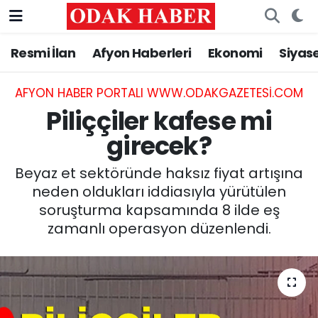
Resmi İlan
Afyon Haberleri
Ekonomi
Siyas
AFYONKARAHİSAR HABERLERİ
Nöbetçi Eczaneler
Resmi İlan
Hava Durumu
AFYON HABER PORTALI WWW.ODAKGAZETESI.COM
Piliççiler kafese mi
ASAYİŞ
Trafik Durumu
girecek?
GÜNCEL
Süper Lig Puan Durumu ve Fikstür
Beyaz et sektöründe haksız fiyat artışına
neden oldukları iddiasıyla yürütülen
SİYASET
Tüm Manşetler
soruşturma kapsamında 8 ilde eş
zamanlı operasyon düzenlendi.
EĞİTİM
Son Dakika Haberleri
MAGAZİN
Haber Arşivi
SAĞLIK