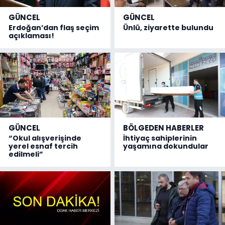
GÜNCEL
GÜNCEL
Erdoğan’dan flaş seçim
Ünlü, ziyarette bulundu
açıklaması!
GÜNCEL
BÖLGEDEN HABERLER
“Okul alışverişinde
İhtiyaç sahiplerinin
yerel esnaf tercih
yaşamına dokundular
edilmeli”