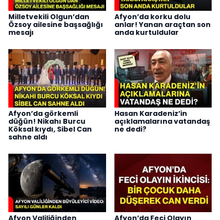
Milletvekili Olgun’dan
Afyon’da korku dolu
Özsoy ailesine başsağlığı
anlar! Yanan araçtan son
mesajı
anda kurtuldular
Afyon’da görkemli
Hasan Karadeniz’in
düğün! Nikahı Burcu
açıklamalarına vatandaş
Köksal kıydı, Sibel Can
ne dedi?
sahne aldı
Afyon Valiliğinden
Afyon’da Feci Olayın