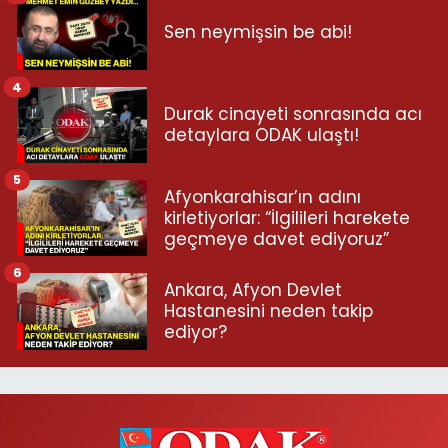
Sen neymişsin be abi!
4
Durak cinayeti sonrasında acı
detaylara ODAK ulaştı!
5
Afyonkarahisar’ın adını
kirletiyorlar: “İlgilileri harekete
geçmeye davet ediyoruz”
6
Ankara, Afyon Devlet
Hastanesini neden takip
ediyor?