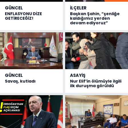
GÜNCEL
İLÇELER
ENFLASYONU DİZE
Başkan Şahin, “şenliğe
GETİRECEĞİZ!
kaldığımız yerden
devam ediyoruz”
GÜNCEL
ASAYİŞ
Savaş, kutladı
Nur Elif’in ölümüyle ilgili
ilk duruşma görüldü