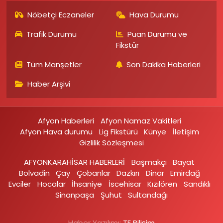
Nöbetçi Eczaneler
Hava Durumu
Trafik Durumu
Puan Durumu ve
Fikstür
Tüm Manşetler
Son Dakika Haberleri
Haber Arşivi
Afyon Haberleri
Afyon Namaz Vakitleri
Afyon Hava durumu
Lig Fikstürü
Künye
İletişim
Gizlilik Sözleşmesi
AFYONKARAHİSAR HABERLERİ
Başmakçı
Bayat
Bolvadin
Çay
Çobanlar
Dazkırı
Dinar
Emirdağ‎
Evciler‎
Hocalar
İhsaniye‎
İscehisar
Kızılören‎
Sandıklı‎
Sinanpaşa
Şuhut
Sultandağı
Haber Yazılımı:
TE Bilişim