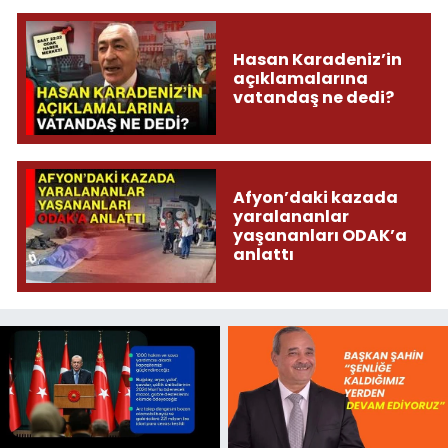
Hasan Karadeniz’in
açıklamalarına
vatandaş ne dedi?
Afyon’daki kazada
yaralananlar
yaşananları ODAK’a
anlattı