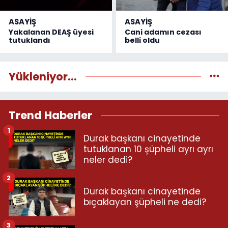
ASAYİŞ
ASAYİŞ
Yakalanan DEAŞ üyesi
Cani adamın cezası
tutuklandı
belli oldu
Yükleniyor...
Trend Haberler
1
Durak başkanı cinayetinde
tutuklanan 10 şüpheli ayrı ayrı
neler dedi?
2
Durak başkanı cinayetinde
bıçaklayan şüpheli ne dedi?
3