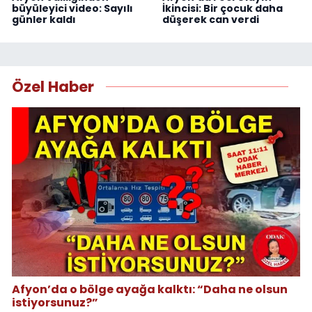
büyüleyici video: Sayılı
İkincisi: Bir çocuk daha
günler kaldı
düşerek can verdi
Özel Haber
Afyon’da o bölge ayağa kalktı: “Daha ne olsun
istiyorsunuz?”