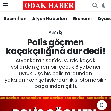
Resmi İlan
Afyon Haberleri
Ekonomi
Siyas
AFYONKARAHİSAR HABERLERİ
Nöbetçi Eczaneler
Resmi İlan
Hava Durumu
ASAYİŞ
Polis göçmen
ASAYİŞ
Trafik Durumu
kaçakçılığına dur dedi!
GÜNCEL
Süper Lig Puan Durumu ve Fikstür
Afyonkarahisar'da, yurda kaçak
yollardan giren biri çocuk 6 yabancı
SİYASET
Tüm Manşetler
uyruklu şahıs polis tarafından
yakalanırken şahıslardan ikisi otomobilin
EĞİTİM
Son Dakika Haberleri
bagajından çıktı.
MAGAZİN
Haber Arşivi
SAĞLIK