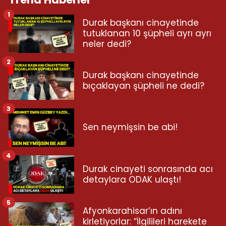
1
Durak başkanı cinayetinde
tutuklanan 10 şüpheli ayrı ayrı
neler dedi?
2
Durak başkanı cinayetinde
bıçaklayan şüpheli ne dedi?
3
Sen neymişsin be abi!
4
Durak cinayeti sonrasında acı
detaylara ODAK ulaştı!
5
Afyonkarahisar’ın adını
kirletiyorlar: “İlgilileri harekete