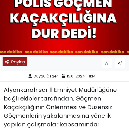
SPOR
11:11 MANŞET
Paylaş
-
+
A
A
Duygu Özger
15.01.2024 - 11:14
Afyonkarahisar İl Emniyet Müdürlüğüne
bağlı ekipler tarafından, Göçmen
Kaçakçılığının Önlenmesi ve Düzensiz
Göçmenlerin yakalanmasına yönelik
yapılan çalışmalar kapsamında;