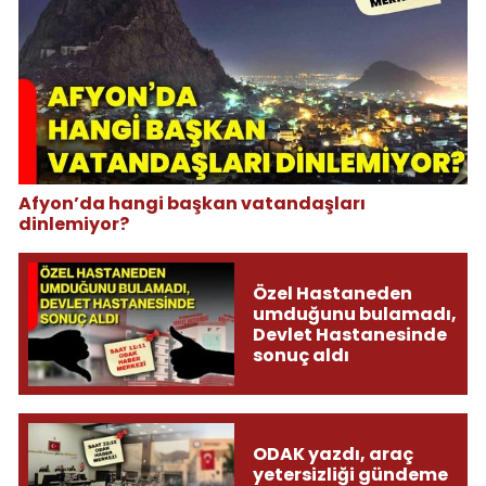
Afyon’da hangi başkan vatandaşları
dinlemiyor?
Özel Hastaneden
umduğunu bulamadı,
Devlet Hastanesinde
sonuç aldı
ODAK yazdı, araç
yetersizliği gündeme