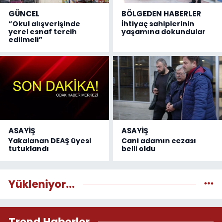
GÜNCEL
BÖLGEDEN HABERLER
“Okul alışverişinde
İhtiyaç sahiplerinin
yerel esnaf tercih
yaşamına dokundular
edilmeli”
ASAYİŞ
ASAYİŞ
Yakalanan DEAŞ üyesi
Cani adamın cezası
tutuklandı
belli oldu
Yükleniyor...
Trend Haberler