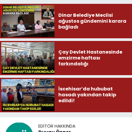
Dinar Belediye Meclisi
ağustos gündemini karara
bağladı
Çay Devlet Hastanesinde
emzirme haftası
farkındalığı
İscehisar’da hububat
hasadı yakından takip
edildi!
EDITÖR HAKKINDA