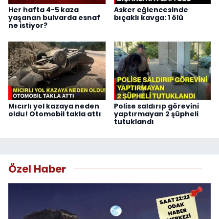
Her hafta 4-5 kaza
Asker eğlencesinde
yaşanan bulvarda esnaf
bıçaklı kavga: 1 ölü
ne istiyor?
Mıcırlı yol kazaya neden
Polise saldırıp görevini
oldu! Otomobil takla attı
yaptırmayan 2 şüpheli
tutuklandı
Özel Haber