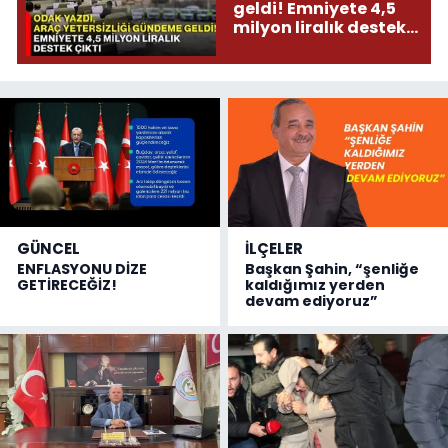
geldi! Emniyete 4,5
milyon liralık destek
çıktı
GÜNCEL
İLÇELER
ENFLASYONU DİZE
Başkan Şahin, “şenliğe
GETİRECEĞİZ!
kaldığımız yerden
devam ediyoruz”