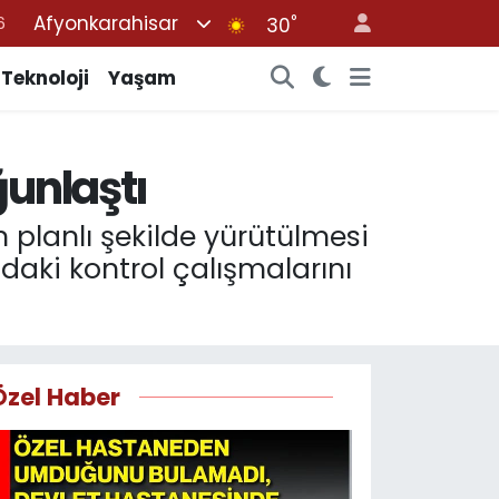
Afyonkarahisar
°
30
7
1
Teknoloji
Yaşam
2
4
ğunlaştı
4
 planlı şekilde yürütülmesi
aki kontrol çalışmalarını
Özel Haber