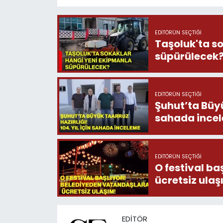
EDITÖRÜN SEÇTIĞI
Taşoluk'ta s
süpürülecek
EDITÖRÜN SEÇTIĞI
Şuhut’ta Büyük
sahada ince
EDITÖRÜN SEÇTIĞI
O festival b
ücretsiz ula
EDITÖR