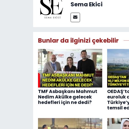
Sema Ekici
Bunlar da ilginizi çekebilir
TMF Asbaşkanı Mahmut
OEDAŞ’ta
Nedim Akülke gelecek
euroluk 
hedefleri için ne dedi?
Türkiye’
temsil e