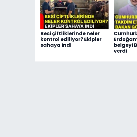
Besi çiftliklerinde neler
Cumhurb
kontrol ediliyor? Ekipler
Erdoğan’
sahaya indi
belgeyi 
verdi