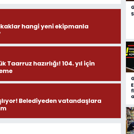
S
okaklar hangi yeni ekipmanla
?
 Taarruz hazırlığı! 104. yıl için
leme
f
a
aşlıyor! Belediyeden vatandaşlara
şım