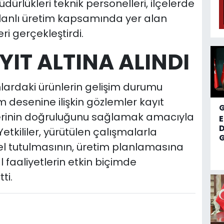
ürlükleri teknik personelleri, ilçelerde
planlı üretim kapsamında yer alan
ri gerçekleştirdi.
IT ALTINA ALINDI
nlardaki ürünlerin gelişim durumu
m desenine ilişkin gözlemler kayıt
rilerinin doğruluğunu sağlamak amacıyla
D
Yetkililer, yürütülen çalışmalarla
G
cel tutulmasının, üretim planlamasına
 faaliyetlerin etkin biçimde
ti.