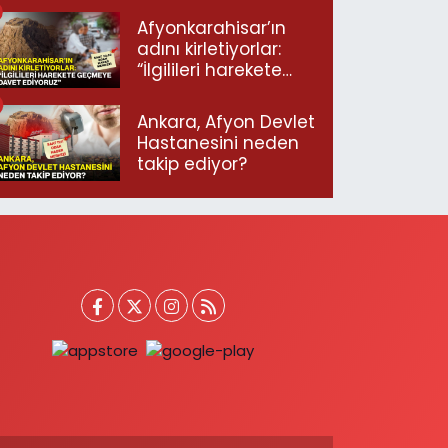
Afyonkarahisar’ın
adını kirletiyorlar:
“İlgilileri harekete
geçmeye davet
ediyoruz”
Ankara, Afyon Devlet
Hastanesini neden
takip ediyor?