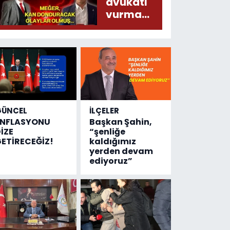
liralık
avukatı
destek
vurma
çıktı
olayında
yeni bilgiler
geldi...
Meğer, kan
donduracak
olaylar
olmuş...
GÜNCEL
İLÇELER
ENFLASYONU
Başkan Şahin,
İZE
“şenliğe
ETİRECEĞİZ!
kaldığımız
yerden devam
ediyoruz”