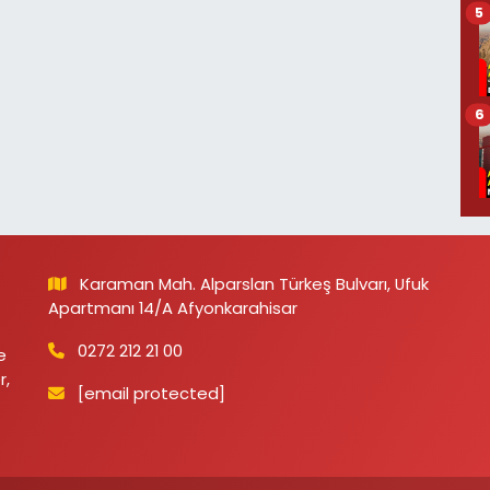
5
6
Karaman Mah. Alparslan Türkeş Bulvarı, Ufuk
Apartmanı 14/A Afyonkarahisar
0272 212 21 00
e
r,
[email protected]