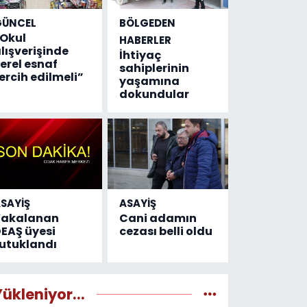
GÜNCEL
BÖLGEDEN
Okul
HABERLER
lışverişinde
İhtiyaç
erel esnaf
sahiplerinin
ercih edilmeli”
yaşamına
dokundular
SAYİŞ
ASAYİŞ
Yakalanan
Cani adamın
EAŞ üyesi
cezası belli oldu
utuklandı
Yükleniyor...