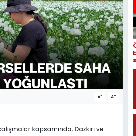
-
+
A
A
çalışmalar kapsamında, Dazkırı ve