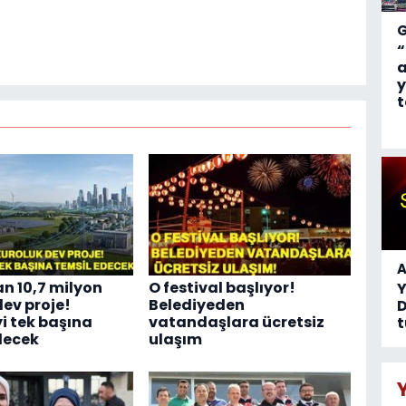
“
a
y
t
A
n 10,7 milyon
O festival başlıyor!
dev proje!
Belediyeden
D
yi tek başına
vatandaşlara ücretsiz
t
decek
ulaşım