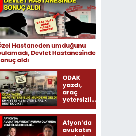
Özel Hastaneden umduğunu
bulamadı, Devlet Hastanesinde
sonuç aldı
ODAK
yazdı,
araç
yetersizliği
gündeme
geldi!
Emniyete
Afyon’da
4,5 milyon
avukatın