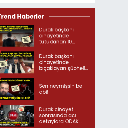
Trend Haberler
Durak başkanı
cinayetinde
tutuklanan 10
şüpheli ayrı ayrı
neler dedi?
Durak başkanı
cinayetinde
bıçaklayan şüpheli
ne dedi?
Sen neymişsin be
abi!
Durak cinayeti
sonrasında acı
detaylara ODAK
ulaştı!