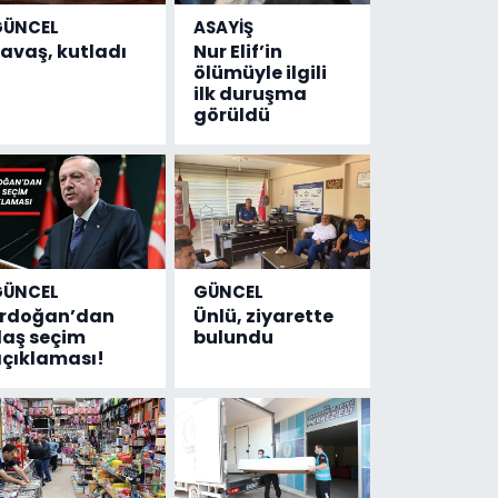
GÜNCEL
ASAYİŞ
avaş, kutladı
Nur Elif’in
ölümüyle ilgili
ilk duruşma
görüldü
GÜNCEL
GÜNCEL
Erdoğan’dan
Ünlü, ziyarette
laş seçim
bulundu
çıklaması!