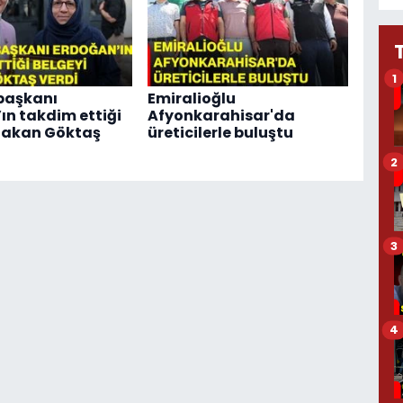
1
aşkanı
Emiralioğlu
ın takdim ettiği
Afyonkarahisar'da
Bakan Göktaş
üreticilerle buluştu
2
3
4