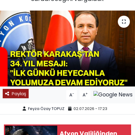
SPOR
11:11 MANŞET
Paylaş
-
+
A
A
Feyza Özay TOPUZ
02.07.2026 - 17:23
Afyon Valiliğinden