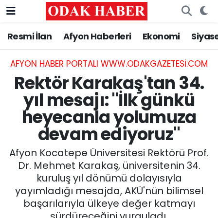
Resmi İlan
Afyon Haberleri
Ekonomi
Siyas
AFYONKARAHİSAR HABERLERİ
Nöbetçi Eczaneler
Resmi İlan
Hava Durumu
AFYON HABER PORTALI WWW.ODAKGAZETESI.COM
Rektör Karakaş'tan 34.
ASAYİŞ
Trafik Durumu
yıl mesajı: "İlk günkü
heyecanla yolumuza
GÜNCEL
Süper Lig Puan Durumu ve Fikstür
devam ediyoruz"
SİYASET
Tüm Manşetler
Afyon Kocatepe Üniversitesi Rektörü Prof.
EĞİTİM
Son Dakika Haberleri
Dr. Mehmet Karakaş, üniversitenin 34.
kuruluş yıl dönümü dolayısıyla
MAGAZİN
Haber Arşivi
yayımladığı mesajda, AKÜ'nün bilimsel
başarılarıyla ülkeye değer katmayı
SAĞLIK
sürdüreceğini vurguladı.