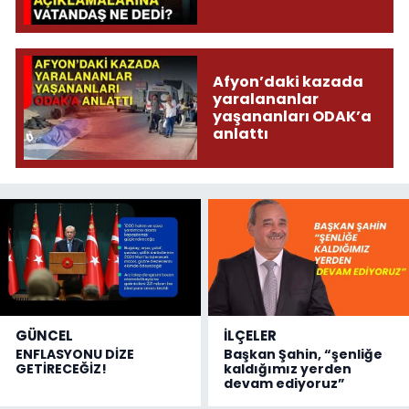
Afyon’daki kazada
yaralananlar
yaşananları ODAK’a
anlattı
GÜNCEL
İLÇELER
ENFLASYONU DİZE
Başkan Şahin, “şenliğe
GETİRECEĞİZ!
kaldığımız yerden
devam ediyoruz”