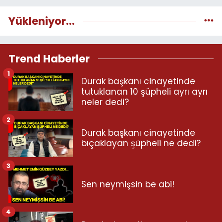
Yükleniyor...
Trend Haberler
1
Durak başkanı cinayetinde
tutuklanan 10 şüpheli ayrı ayrı
neler dedi?
2
Durak başkanı cinayetinde
bıçaklayan şüpheli ne dedi?
3
Sen neymişsin be abi!
4