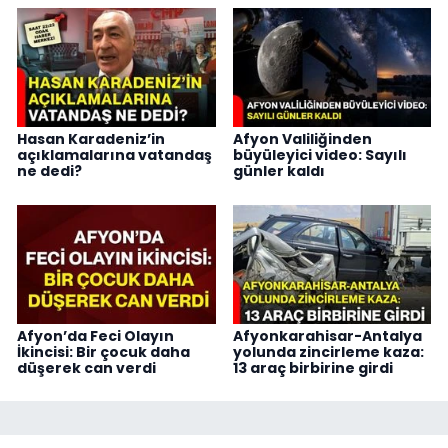
Hasan Karadeniz’in
Afyon Valiliğinden
açıklamalarına vatandaş
büyüleyici video: Sayılı
ne dedi?
günler kaldı
Afyon’da Feci Olayın
Afyonkarahisar-Antalya
İkincisi: Bir çocuk daha
yolunda zincirleme kaza:
düşerek can verdi
13 araç birbirine girdi