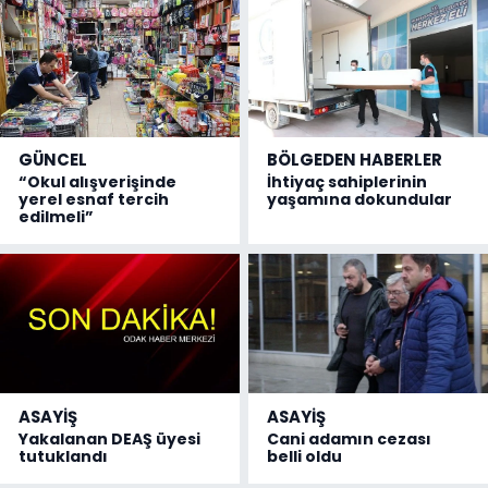
GÜNCEL
BÖLGEDEN HABERLER
“Okul alışverişinde
İhtiyaç sahiplerinin
yerel esnaf tercih
yaşamına dokundular
edilmeli”
ASAYİŞ
ASAYİŞ
Yakalanan DEAŞ üyesi
Cani adamın cezası
tutuklandı
belli oldu