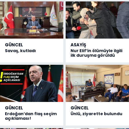
GÜNCEL
ASAYİŞ
Savaş, kutladı
Nur Elif’in ölümüyle ilgili
ilk duruşma görüldü
GÜNCEL
GÜNCEL
Erdoğan’dan flaş seçim
Ünlü, ziyarette bulundu
açıklaması!