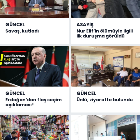
GÜNCEL
ASAYİŞ
Savaş, kutladı
Nur Elif’in ölümüyle ilgili
ilk duruşma görüldü
GÜNCEL
GÜNCEL
Erdoğan’dan flaş seçim
Ünlü, ziyarette bulundu
açıklaması!