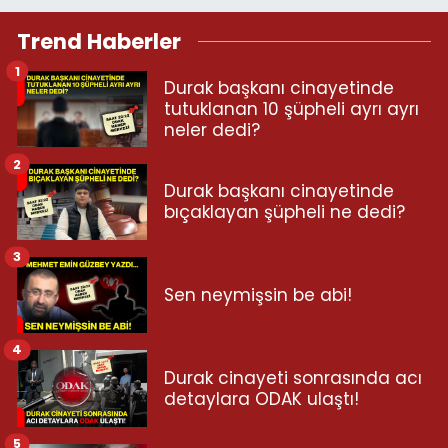
Trend Haberler
1
Durak başkanı cinayetinde
tutuklanan 10 şüpheli ayrı ayrı
neler dedi?
2
Durak başkanı cinayetinde
bıçaklayan şüpheli ne dedi?
3
Sen neymişsin be abi!
4
Durak cinayeti sonrasında acı
detaylara ODAK ulaştı!
5