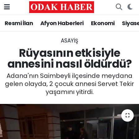
Resmi İlan
Afyon Haberleri
Ekonomi
Siyas
AFYONKARAHİSAR HABERLERİ
Nöbetçi Eczaneler
Resmi İlan
Hava Durumu
ASAYİŞ
Rüyasının etkisiyle
ASAYİŞ
Trafik Durumu
annesini nasıl öldürdü?
GÜNCEL
Süper Lig Puan Durumu ve Fikstür
Adana'nın Saimbeyli ilçesinde meydana
gelen olayda, 2 çocuk annesi Servet Tekir
SİYASET
Tüm Manşetler
yaşamını yitirdi.
EĞİTİM
Son Dakika Haberleri
MAGAZİN
Haber Arşivi
SAĞLIK