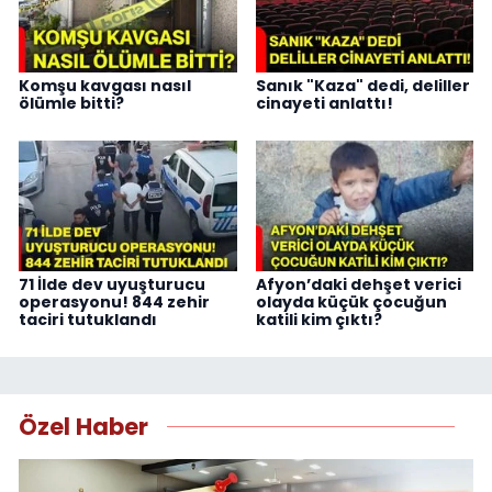
Komşu kavgası nasıl
Sanık "Kaza" dedi, deliller
ölümle bitti?
cinayeti anlattı!
71 İlde dev uyuşturucu
Afyon’daki dehşet verici
operasyonu! 844 zehir
olayda küçük çocuğun
taciri tutuklandı
katili kim çıktı?
Özel Haber