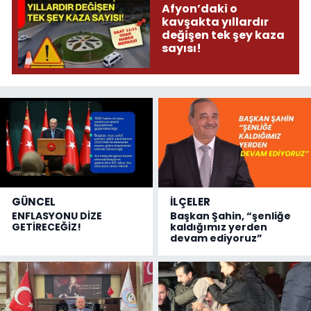
Afyon’daki o
kavşakta yıllardır
değişen tek şey kaza
sayısı!
GÜNCEL
İLÇELER
ENFLASYONU DİZE
Başkan Şahin, “şenliğe
GETİRECEĞİZ!
kaldığımız yerden
devam ediyoruz”