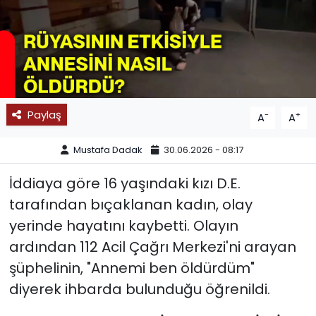
SPOR
11:11 MANŞET
Paylaş
-
+
A
A
Mustafa Dadak
30.06.2026 - 08:17
İddiaya göre 16 yaşındaki kızı D.E.
tarafından bıçaklanan kadın, olay
yerinde hayatını kaybetti. Olayın
ardından 112 Acil Çağrı Merkezi'ni arayan
şüphelinin, "Annemi ben öldürdüm"
diyerek ihbarda bulunduğu öğrenildi.