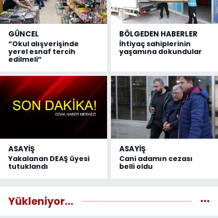
GÜNCEL
BÖLGEDEN HABERLER
“Okul alışverişinde
İhtiyaç sahiplerinin
yerel esnaf tercih
yaşamına dokundular
edilmeli”
ASAYİŞ
ASAYİŞ
Yakalanan DEAŞ üyesi
Cani adamın cezası
tutuklandı
belli oldu
Yükleniyor...