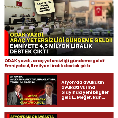
ODAK yazdı, araç yetersizliği gündeme geldi!
Emniyete 4,5 milyon liralık destek çıktı
Afyon’da avukatın
avukatı vurma
olayında yeni bilgiler
geldi... Meğer, kan
donduracak olaylar
olmuş...