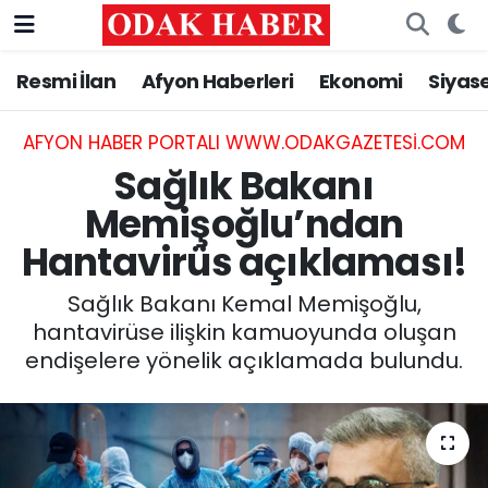
Resmi İlan
Afyon Haberleri
Ekonomi
Siyas
AFYONKARAHİSAR HABERLERİ
Nöbetçi Eczaneler
Resmi İlan
Hava Durumu
AFYON HABER PORTALI WWW.ODAKGAZETESI.COM
Sağlık Bakanı
ASAYİŞ
Trafik Durumu
Memişoğlu’ndan
Hantavirüs açıklaması!
GÜNCEL
Süper Lig Puan Durumu ve Fikstür
Sağlık Bakanı Kemal Memişoğlu,
SİYASET
Tüm Manşetler
hantavirüse ilişkin kamuoyunda oluşan
endişelere yönelik açıklamada bulundu.
EĞİTİM
Son Dakika Haberleri
MAGAZİN
Haber Arşivi
SAĞLIK