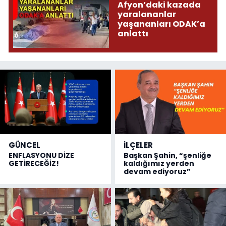
Afyon’daki kazada
yaralananlar
yaşananları ODAK’a
anlattı
GÜNCEL
İLÇELER
ENFLASYONU DİZE
Başkan Şahin, “şenliğe
GETİRECEĞİZ!
kaldığımız yerden
devam ediyoruz”