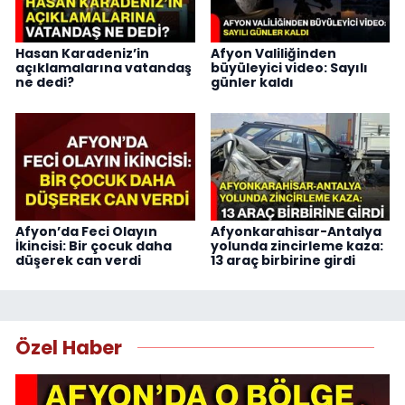
Hasan Karadeniz’in
Afyon Valiliğinden
açıklamalarına vatandaş
büyüleyici video: Sayılı
ne dedi?
günler kaldı
Afyon’da Feci Olayın
Afyonkarahisar-Antalya
İkincisi: Bir çocuk daha
yolunda zincirleme kaza:
düşerek can verdi
13 araç birbirine girdi
Özel Haber