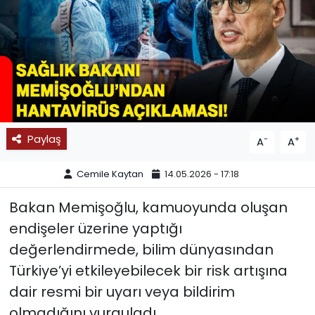
SPOR
11:11 MANŞET
Paylaş
-
+
A
A
Cemile Kaytan
14.05.2026 - 17:18
Bakan Memişoğlu, kamuoyunda oluşan
endişeler üzerine yaptığı
değerlendirmede, bilim dünyasından
Türkiye’yi etkileyebilecek bir risk artışına
dair resmi bir uyarı veya bildirim
olmadığını vurguladı.