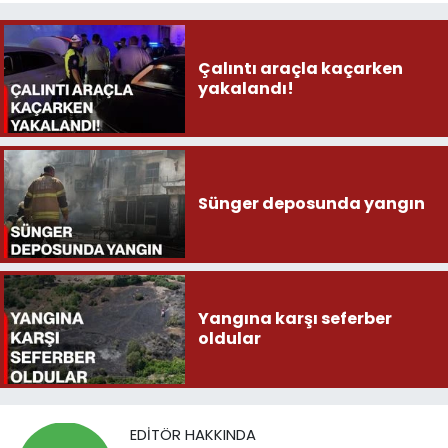
Çalıntı araçla kaçarken
yakalandı!
Sünger deposunda yangın
Yangına karşı seferber
oldular
EDITÖR HAKKINDA