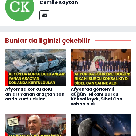
Cemile Kaytan
Bunlar da ilginizi çekebilir
Afyon’da korku dolu
Afyon’da görkemli
anlar! Yanan araçtan son
düğün! Nikahı Burcu
anda kurtuldular
Köksal kıydı, Sibel Can
sahne aldı