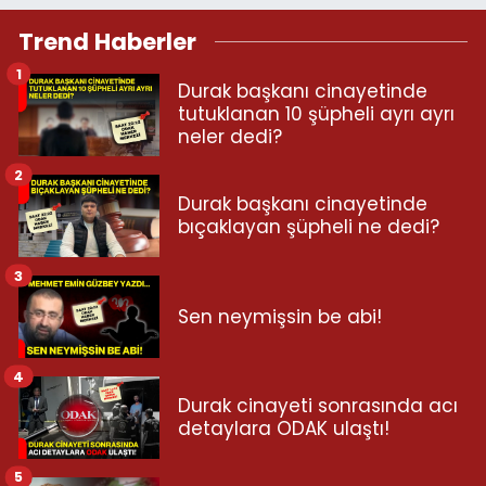
Trend Haberler
1
Durak başkanı cinayetinde
tutuklanan 10 şüpheli ayrı ayrı
neler dedi?
2
Durak başkanı cinayetinde
bıçaklayan şüpheli ne dedi?
3
Sen neymişsin be abi!
4
Durak cinayeti sonrasında acı
detaylara ODAK ulaştı!
5