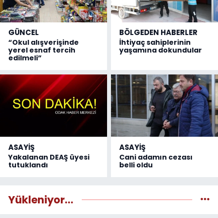
GÜNCEL
BÖLGEDEN HABERLER
“Okul alışverişinde
İhtiyaç sahiplerinin
yerel esnaf tercih
yaşamına dokundular
edilmeli”
ASAYİŞ
ASAYİŞ
Yakalanan DEAŞ üyesi
Cani adamın cezası
tutuklandı
belli oldu
Yükleniyor...