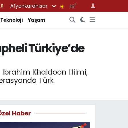
Afyonkarahisar
°
11
16
18
Teknoloji
Yaşam
32
38
üpheli Türkiye’de
03
14
n Ibrahim Khaldoon Hilmi,
operasyonda Türk
Özel Haber