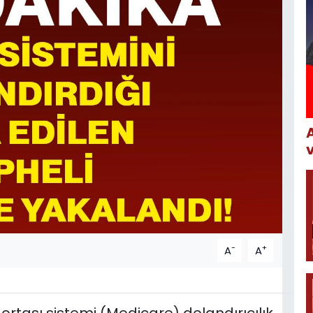
-
+
A
A