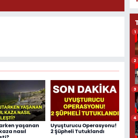
1
2
3
4
tarken yaşanan
Uyuşturucu Operasyonu!
kaza nasıl
2 Şüpheli Tutuklandı
şti?