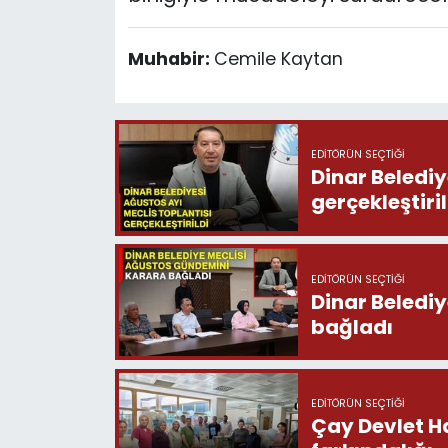
Muhabir:
Cemile Kaytan
EDITÖRÜN SEÇTIĞI
Dinar Belediy
gerçekleştiril
EDITÖRÜN SEÇTIĞI
Dinar Beledi
bağladı
EDITÖRÜN SEÇTIĞI
Çay Devlet H