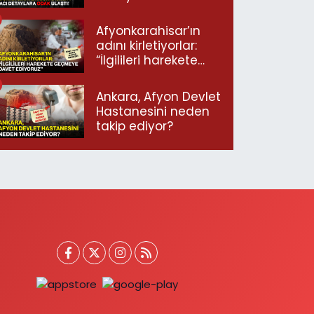
ulaştı!
Afyonkarahisar’ın
adını kirletiyorlar:
“İlgilileri harekete
geçmeye davet
ediyoruz”
Ankara, Afyon Devlet
Hastanesini neden
takip ediyor?