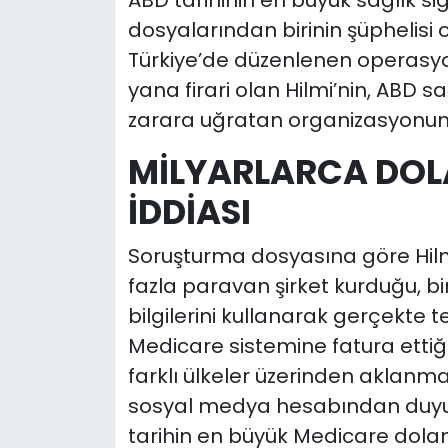
ABD tarihinin en büyük sağlık si
dosyalarından birinin şüphelisi
Türkiye’de düzenlenen operasyo
yana firari olan Hilmi’nin, ABD sa
zarara uğratan organizasyonun li
MİLYARLARCA DOL
İDDİASI
Soruşturma dosyasına göre Hilm
fazla paravan şirket kurduğu, bi
bilgilerini kullanarak gerçekte 
Medicare sistemine fatura ettiği 
farklı ülkeler üzerinden aklanmay
sosyal medya hesabından duyura
tarihin en büyük Medicare doland