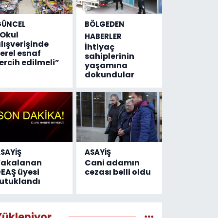
GÜNCEL
BÖLGEDEN
Okul
HABERLER
lışverişinde
İhtiyaç
erel esnaf
sahiplerinin
ercih edilmeli”
yaşamına
dokundular
SAYİŞ
ASAYİŞ
Yakalanan
Cani adamın
EAŞ üyesi
cezası belli oldu
utuklandı
Yükleniyor...