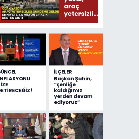
araç
yetersizliği
gündeme
geldi!
Emniyete
4,5 milyon
liralık
destek
çıktı
GÜNCEL
İLÇELER
ENFLASYONU
Başkan Şahin,
İZE
“şenliğe
ETİRECEĞİZ!
kaldığımız
yerden devam
ediyoruz”