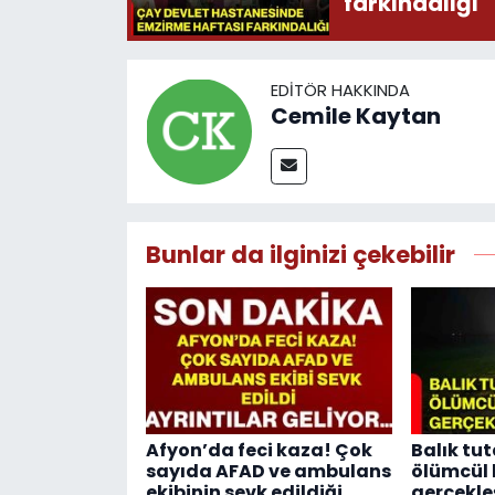
farkındalığı
EDITÖR HAKKINDA
Cemile Kaytan
Bunlar da ilginizi çekebilir
Afyon’da feci kaza! Çok
Balık tu
sayıda AFAD ve ambulans
ölümcül 
ekibinin sevk edildiği
gerçekle