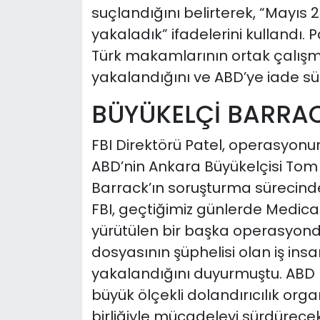
suçlandığını belirterek, “Mayıs 
yakaladık” ifadelerini kullandı. 
Türk makamlarının ortak çalışma
yakalandığını ve ABD’ye iade sür
BÜYÜKELÇİ BARRAC
FBI Direktörü Patel, operasyonu
ABD’nin Ankara Büyükelçisi Tom B
Barrack’ın soruşturma sürecinde
FBI, geçtiğimiz günlerde Medica
yürütülen bir başka operasyonda 
dosyasının şüphelisi olan iş insan
yakalandığını duyurmuştu. ABD 
büyük ölçekli dolandırıcılık orga
birliğiyle mücadeleyi sürdürecekl