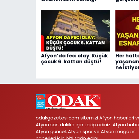
Afyon’da feci olay: Küçük
Her haft
çocuk 6. kattan düştü!
yaşanan
ne istiyo
odakgazetesi.com sitemizi Afyon haberleri v
Afyon son dakika için takip ediniz. Afyon habe
Afyon güncel, Afyon spor ve Afyon magazin
haberleri için bizi takip edin!