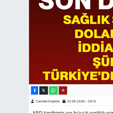
SPOR
11:11 MANŞET
Cemile Kaytan
23.06.2026 - 09:13