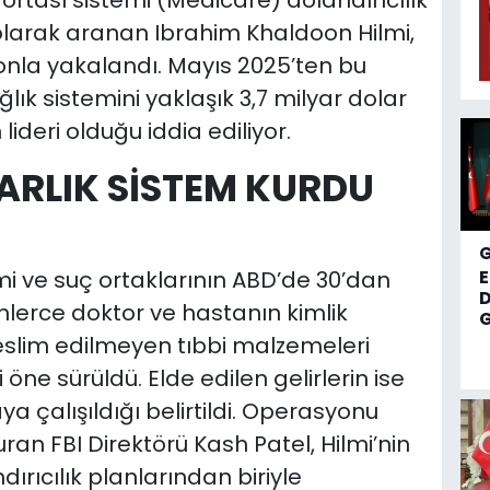
gortası sistemi (Medicare) dolandırıcılık
 olarak aranan Ibrahim Khaldoon Hilmi,
nla yakalandı. Mayıs 2025’ten bu
ğlık sistemini yaklaşık 3,7 milyar dolar
deri olduğu iddia ediliyor.
ARLIK SİSTEM KURDU
i ve suç ortaklarının ABD’de 30’dan
D
nlerce doktor ve hastanın kimlik
G
teslim edilmeyen tıbbi malzemeleri
öne sürüldü. Elde edilen gelirlerin ise
a çalışıldığı belirtildi. Operasyonu
n FBI Direktörü Kash Patel, Hilmi’nin
ırıcılık planlarından biriyle