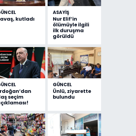
GÜNCEL
ASAYİŞ
avaş, kutladı
Nur Elif’in
ölümüyle ilgili
ilk duruşma
görüldü
GÜNCEL
GÜNCEL
Erdoğan’dan
Ünlü, ziyarette
laş seçim
bulundu
çıklaması!