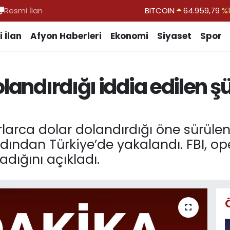
Resmi İlan
BITCOIN
64.959,79
%1.
DOLAR
47,7436
%0.
 İlan
Afyon Haberleri
Ekonomi
Siyaset
Spor
EURO
55,2510
%0.
STERLİN
64,4811
%0.
olandırdığı iddia edilen ş
GRAM ALTIN
6660.55
%0.
BİST100
13.779
%-
rlarca dolar dolandırdığı öne sürüle
n ardından Türkiye’de yakalandı. FBI, 
adığını açıkladı.