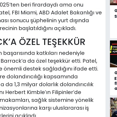
2025’ten beri firardaydı ama onu
Patel, FBI Miami, ABD Adalet Bakanlığı ve
S
sı sonucu şüphelinin yurt dışında
ecinin başlatıldığını açıkladı.
K’A ÖZEL TEŞEKKÜR
n başarısında katkıları nedeniyle
arrack’a da özel teşekkür etti. Patel,
 önemli destek sağladığını ifade etti.
re dolandırıcılığı kapsamında
f
da 1,3 milyar dolarlık dolandırıcılık
a
ı Herbert Kimble’ın Filipinler’de
makamları, sağlık sistemine yönelik
nizasyonlarına karşı uluslararası iş
erini açıkladı.