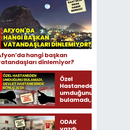
Afyon’da hangi başkan
vatandaşları dinlemiyor?
Özel
Hastaneden
umduğunu
bulamadı,
Devlet
Hastanesinde
sonuç aldı
ODAK
yazdı,