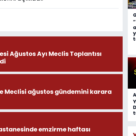
“
a
y
t
esi Ağustos Ayı Meclis Toplantısı
di
ye Meclisi ağustos gündemini karara
A
D
t
astanesinde emzirme haftası