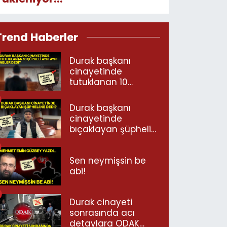
Trend Haberler
Durak başkanı
cinayetinde
tutuklanan 10
şüpheli ayrı ayrı
neler dedi?
Durak başkanı
cinayetinde
bıçaklayan şüpheli
ne dedi?
Sen neymişsin be
abi!
Durak cinayeti
sonrasında acı
detaylara ODAK