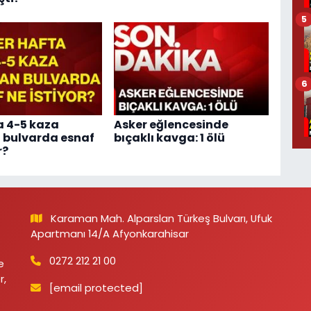
5
6
a 4-5 kaza
Asker eğlencesinde
 bulvarda esnaf
bıçaklı kavga: 1 ölü
r?
Karaman Mah. Alparslan Türkeş Bulvarı, Ufuk
Apartmanı 14/A Afyonkarahisar
0272 212 21 00
e
r,
[email protected]