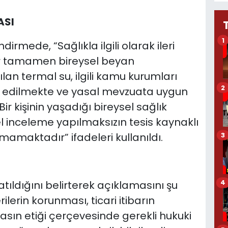
ASI
1
dirmede, “Sağlıkla ilgili olarak ileri
er tamamen bireysel beyan
ılan termal su, ilgili kamu kurumları
2
iz edilmekte ve yasal mevzuata uygun
r kişinin yaşadığı bireysel sağlık
 inceleme yapılmaksızın tesis kaynaklı
mamaktadır” ifadeleri kullanıldı.
3
4
tıldığını belirterek açıklamasını şu
ilerin korunması, ticari itibarın
sın etiği çerçevesinde gerekli hukuki