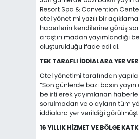
Son günlerde bazı basın yayın 
Resort Spa & Convention Center 
otel yönetimi yazılı bir açıklam
haberlerin kendilerine görüş so
araştırılmadan yayımlandığı bel
oluşturulduğu ifade edildi.
TEK TARAFLI İDDİALARA YER VER
Otel yönetimi tarafından yapılan
“Son günlerde bazı basın yayın 
belirtilerek yayımlanan haberle
sorulmadan ve olayların tüm yön
iddialara yer verildiği görülmüşt
16 YILLIK HİZMET VE BÖLGE KATK