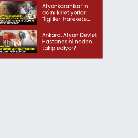
Afyonkarahisar’ın
adını kirletiyorlar:
“İlgilileri harekete
geçmeye davet
ediyoruz”
Ankara, Afyon Devlet
Hastanesini neden
takip ediyor?