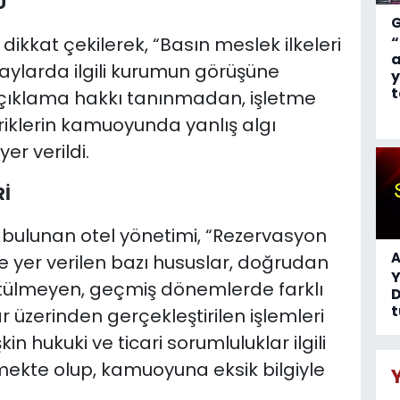
U
 dikkat çekilerek, “Basın meslek ilkeleri
“
a
aylarda ilgili kurumun görüşüne
y
t
ıklama hakkı tanınmadan, işletme
riklerin kamuoyunda yanlış algı
er verildi.
Rİ
e bulunan otel yönetimi, “Rezervasyon
A
de yer verilen bazı hususlar, doğrudan
ütülmeyen, geçmiş dönemlerde farklı
D
t
ar üzerinden gerçekleştirilen işlemleri
n hukuki ve ticari sorumluluklar ilgili
mekte olup, kamuoyuna eksik bilgiyle