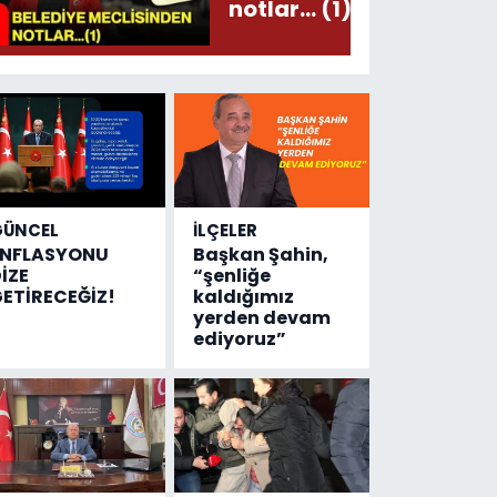
notlar... (1)
GÜNCEL
İLÇELER
ENFLASYONU
Başkan Şahin,
İZE
“şenliğe
ETİRECEĞİZ!
kaldığımız
yerden devam
ediyoruz”