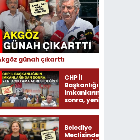
Akgöz günah çıkarttı
CHP İl
Başkanlığının
imkanlarından
sonra, yeni
açıklama
adresi değişti!
Belediye
Meclisinden