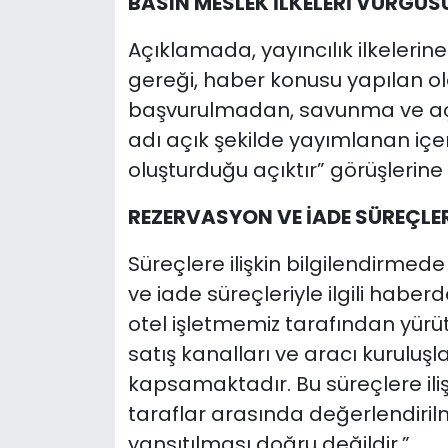
BASIN MESLEK İLKELERİ VURGUS
Açıklamada, yayıncılık ilkelerine
gereği, haber konusu yapılan ol
başvurulmadan, savunma ve aç
adı açık şekilde yayımlanan içe
oluşturduğu açıktır” görüşlerine y
REZERVASYON VE İADE SÜREÇLE
Süreçlere ilişkin bilgilendirmed
ve iade süreçleriyle ilgili haber
otel işletmemiz tarafından yür
satış kanalları ve aracı kuruluşl
kapsamaktadır. Bu süreçlere ilişki
taraflar arasında değerlendiril
yansıtılması doğru değildir.”