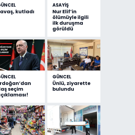
GÜNCEL
ASAYİŞ
avaş, kutladı
Nur Elif’in
ölümüyle ilgili
ilk duruşma
görüldü
GÜNCEL
GÜNCEL
Erdoğan’dan
Ünlü, ziyarette
laş seçim
bulundu
çıklaması!