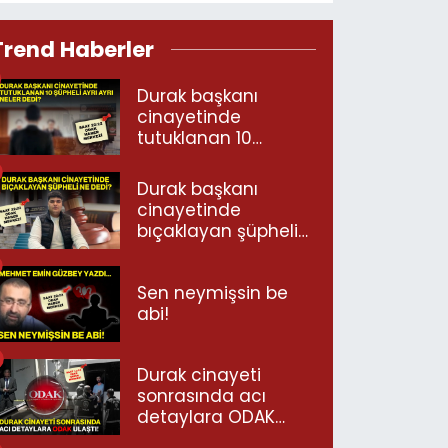
Trend Haberler
Durak başkanı
cinayetinde
tutuklanan 10
şüpheli ayrı ayrı
neler dedi?
Durak başkanı
cinayetinde
bıçaklayan şüpheli
ne dedi?
Sen neymişsin be
abi!
Durak cinayeti
sonrasında acı
detaylara ODAK
ulaştı!