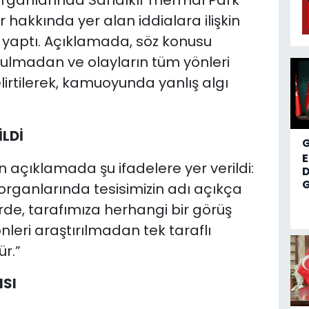
organlarında Sandıklı Thermal Park
hakkında yer alan iddialara ilişkin
a yaptı. Açıklamada, söz konusu
rulmadan ve olayların tüm yönleri
irtilerek, kamuoyunda yanlış algı
İLDİ
 açıklamada şu ifadelere yer verildi:
D
G
organlarında tesisimizin adı açıkça
rde, tarafımıza herhangi bir görüş
leri araştırılmadan tek taraflı
ür.”
ISI