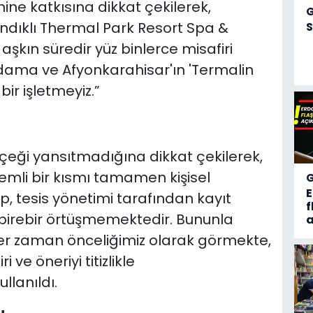
ine katkısına dikkat çekilerek,
Sandıklı Thermal Park Resort Spa &
S
aşkın süredir yüz binlerce misafiri
ihdama ve Afyonkarahisar'ın 'Termalin
ir işletmeyiz.”
çeği yansıtmadığına dikkat çekilerek,
emli bir kısmı tamamen kişisel
, tesis yönetimi tarafından kayıt
f
e birebir örtüşmemektedir. Bununla
a
her zaman önceliğimiz olarak görmekte,
 ve öneriyi titizlikle
llanıldı.