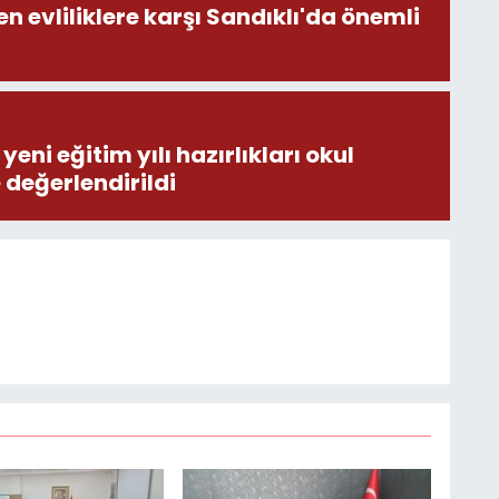
en evliliklere karşı Sandıklı'da önemli
eni eğitim yılı hazırlıkları okul
e değerlendirildi