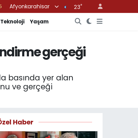
Afyonkarahisar
°
1
23
9
Teknoloji
Yaşam
9
4
lendirme gerçeği
0
5
da basında yer alan
unu ve gerçeği
Özel Haber