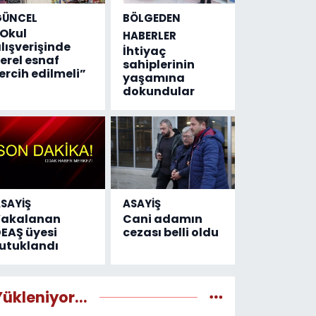
GÜNCEL
BÖLGEDEN
Okul
HABERLER
lışverişinde
İhtiyaç
erel esnaf
sahiplerinin
ercih edilmeli”
yaşamına
dokundular
SAYİŞ
ASAYİŞ
Yakalanan
Cani adamın
EAŞ üyesi
cezası belli oldu
utuklandı
Yükleniyor...