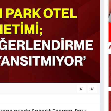
-
+
A
A