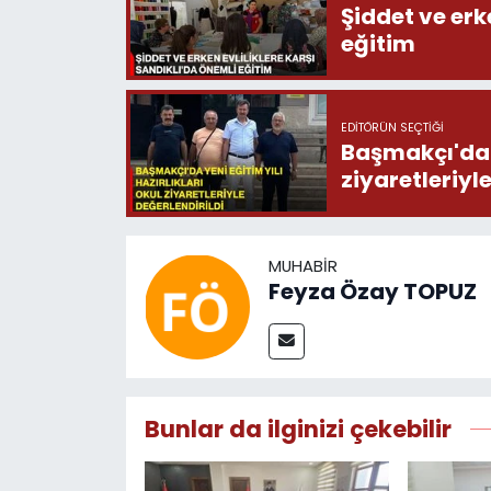
Şiddet ve erk
eğitim
EDITÖRÜN SEÇTIĞI
Başmakçı'da y
ziyaretleriyl
MUHABIR
Feyza Özay TOPUZ
Bunlar da ilginizi çekebilir