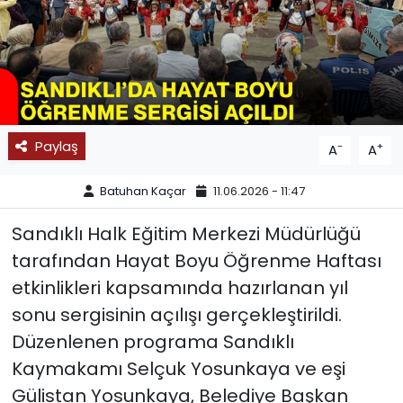
SPOR
11:11 MANŞET
Paylaş
-
+
A
A
Batuhan Kaçar
11.06.2026 - 11:47
Sandıklı Halk Eğitim Merkezi Müdürlüğü
tarafından Hayat Boyu Öğrenme Haftası
etkinlikleri kapsamında hazırlanan yıl
sonu sergisinin açılışı gerçekleştirildi.
Düzenlenen programa Sandıklı
Kaymakamı Selçuk Yosunkaya ve eşi
Gülistan Yosunkaya, Belediye Başkan