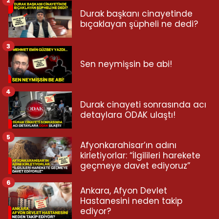
2
Durak başkanı cinayetinde
bıçaklayan şüpheli ne dedi?
3
Sen neymişsin be abi!
4
Durak cinayeti sonrasında acı
detaylara ODAK ulaştı!
5
Afyonkarahisar’ın adını
kirletiyorlar: “İlgilileri harekete
geçmeye davet ediyoruz”
6
Ankara, Afyon Devlet
Hastanesini neden takip
ediyor?