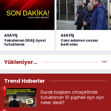
ASAYİŞ
ASAYİŞ
Yakalanan DEAŞ üyesi
Cani adamın cezası
tutuklandı
belli oldu
Yükleniyor...
Trend Haberler
1
Durak başkanı cinayetinde
tutuklanan 10 şüpheli ayrı ayrı
neler dedi?