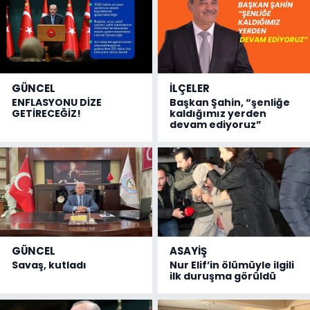
GÜNCEL
İLÇELER
ENFLASYONU DİZE
Başkan Şahin, “şenliğe
GETİRECEĞİZ!
kaldığımız yerden
devam ediyoruz”
GÜNCEL
ASAYİŞ
Savaş, kutladı
Nur Elif’in ölümüyle ilgili
ilk duruşma görüldü