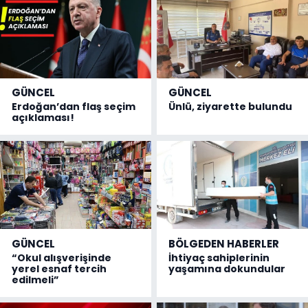
GÜNCEL
GÜNCEL
Erdoğan’dan flaş seçim
Ünlü, ziyarette bulundu
açıklaması!
GÜNCEL
BÖLGEDEN HABERLER
“Okul alışverişinde
İhtiyaç sahiplerinin
yerel esnaf tercih
yaşamına dokundular
edilmeli”