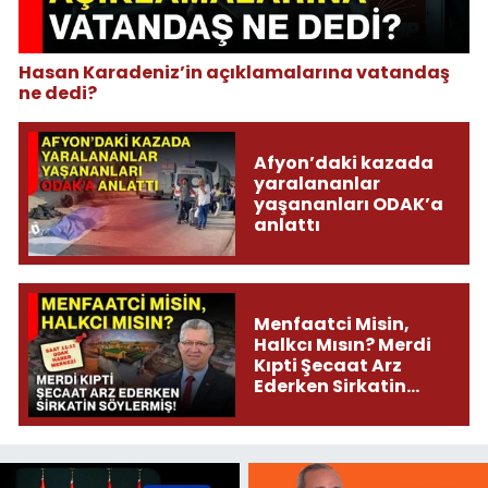
Hasan Karadeniz’in açıklamalarına vatandaş
ne dedi?
Afyon’daki kazada
yaralananlar
yaşananları ODAK’a
anlattı
Menfaatci Misin,
Halkcı Mısın? Merdi
Kıpti Şecaat Arz
Ederken Sirkatin
Söylermiş!