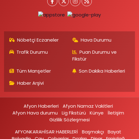
Nöbetçi Eczaneler
Hava Durumu
Trafik Durumu
Puan Durumu ve
Fikstür
Tüm Manşetler
Son Dakika Haberleri
Haber Arşivi
Afyon Haberleri
Afyon Namaz Vakitleri
Afyon Hava durumu
Lig Fikstürü
Künye
İletişim
Gizlilik Sözleşmesi
AFYONKARAHİSAR HABERLERİ
Başmakçı
Bayat
Bolvadin
Çay
Çobanlar
Dazkırı
Dinar
Emirdağ‎