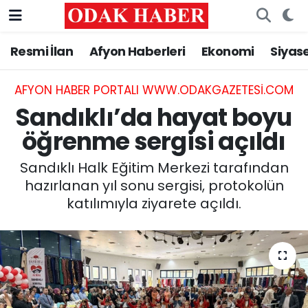
Resmi İlan
Afyon Haberleri
Ekonomi
Siyas
AFYONKARAHİSAR HABERLERİ
Nöbetçi Eczaneler
Resmi İlan
Hava Durumu
AFYON HABER PORTALI WWW.ODAKGAZETESI.COM
Sandıklı’da hayat boyu
ASAYİŞ
Trafik Durumu
öğrenme sergisi açıldı
GÜNCEL
Süper Lig Puan Durumu ve Fikstür
Sandıklı Halk Eğitim Merkezi tarafından
hazırlanan yıl sonu sergisi, protokolün
SİYASET
Tüm Manşetler
katılımıyla ziyarete açıldı.
EĞİTİM
Son Dakika Haberleri
MAGAZİN
Haber Arşivi
SAĞLIK