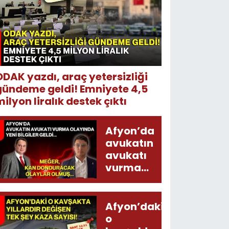
ODAK yazdı, araç yetersizliği
gündeme geldi! Emniyete 4,5
ilyon liralık destek çıktı
Afyon’da
avukatın
avukatı
vurma
olayında
yeni bilgiler
geldi...
Afyon’daki
Meğer, kan
o