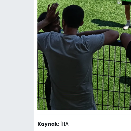
Kaynak:
İHA