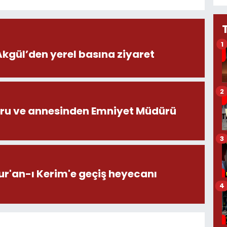
1
ül’den yerel basına ziyaret
2
ru ve annesinden Emniyet Müdürü
3
ur'an-ı Kerim'e geçiş heyecanı
4