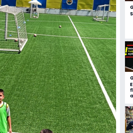
S
f
a