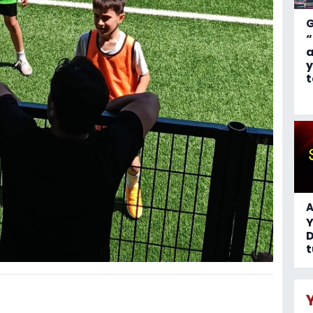
“
a
y
t
A
D
t