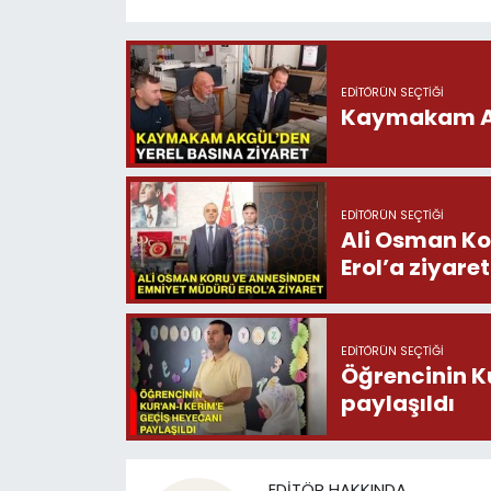
EDITÖRÜN SEÇTIĞI
Kaymakam Akg
EDITÖRÜN SEÇTIĞI
Ali Osman Ko
Erol’a ziyaret
EDITÖRÜN SEÇTIĞI
Öğrencinin K
paylaşıldı
EDITÖR HAKKINDA