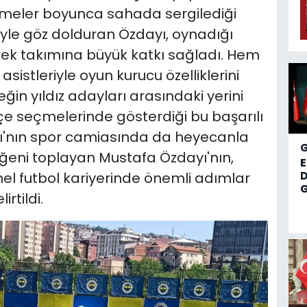
çmeler boyunca sahada sergilediği
iyle göz dolduran Özdayı, oynadığı
erek takımına büyük katkı sağladı. Hem
asistleriyle oyun kurucu özelliklerini
in yıldız adayları arasındaki yerini
e seçmelerinde gösterdiği bu başarılı
ı'nın spor camiasında da heyecanla
eğeni toplayan Mustafa Özdayı'nın,
D
el futbol kariyerinde önemli adımlar
G
irtildi.