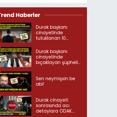
Trend Haberler
Durak başkanı
cinayetinde
tutuklanan 10
şüpheli ayrı ayrı
neler dedi?
Durak başkanı
cinayetinde
bıçaklayan şüpheli
ne dedi?
Sen neymişsin be
abi!
Durak cinayeti
sonrasında acı
detaylara ODAK
ulaştı!