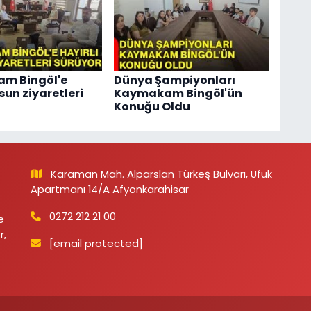
m Bingöl'e
Dünya Şampiyonları
lsun ziyaretleri
Kaymakam Bingöl'ün
Konuğu Oldu
Karaman Mah. Alparslan Türkeş Bulvarı, Ufuk
Apartmanı 14/A Afyonkarahisar
0272 212 21 00
e
r,
[email protected]