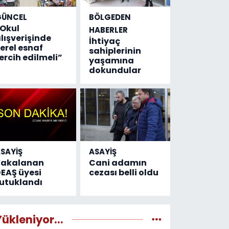
GÜNCEL
BÖLGEDEN
Okul
HABERLER
lışverişinde
İhtiyaç
erel esnaf
sahiplerinin
ercih edilmeli”
yaşamına
dokundular
SAYİŞ
ASAYİŞ
Yakalanan
Cani adamın
EAŞ üyesi
cezası belli oldu
utuklandı
Yükleniyor...