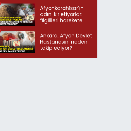
Afyonkarahisar’ın
adını kirletiyorlar:
“İlgilileri harekete
geçmeye davet
ediyoruz”
Ankara, Afyon Devlet
Hastanesini neden
takip ediyor?