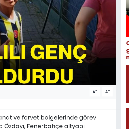
m
-
+
A
A
kanat ve forvet bölgelerinde görev
a Özdayı, Fenerbahçe altyapı