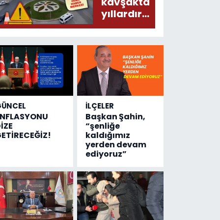
donduracak
kavşakta
olaylar
yıllardır
olmuş...
değişen
tek şey
kaza
sayısı!
GÜNCEL
İLÇELER
ENFLASYONU
Başkan Şahin,
İZE
“şenliğe
ETİRECEĞİZ!
kaldığımız
yerden devam
ediyoruz”