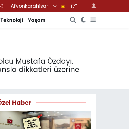
Afyonkarahisar
°
16
17
02
Teknoloji
Yaşam
07
45
70
63
bolcu Mustafa Özdayı,
nsla dikkatleri üzerine
Özel Haber