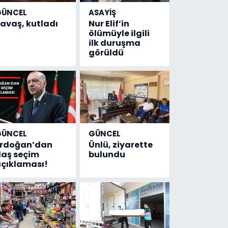
GÜNCEL
ASAYİŞ
avaş, kutladı
Nur Elif’in
ölümüyle ilgili
ilk duruşma
görüldü
GÜNCEL
GÜNCEL
Erdoğan’dan
Ünlü, ziyarette
laş seçim
bulundu
çıklaması!