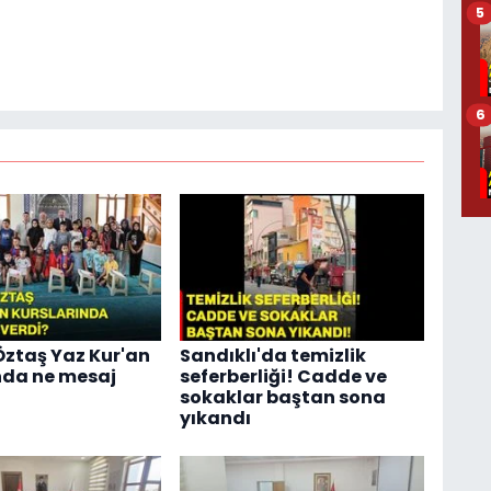
5
6
ztaş Yaz Kur'an
Sandıklı'da temizlik
nda ne mesaj
seferberliği! Cadde ve
sokaklar baştan sona
yıkandı