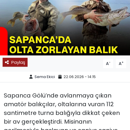
SPOR
11:11 MANŞET
Paylaş
-
+
A
A
Sema Ekici
22.06.2026 - 14:15
Sapanca Gölü’nde avlanmaya çıkan
amatör balıkçılar, oltalarına vuran 112
santimetre turna balığıyla dikkat çeken
bir av gerçekleştirdi. Misinanın