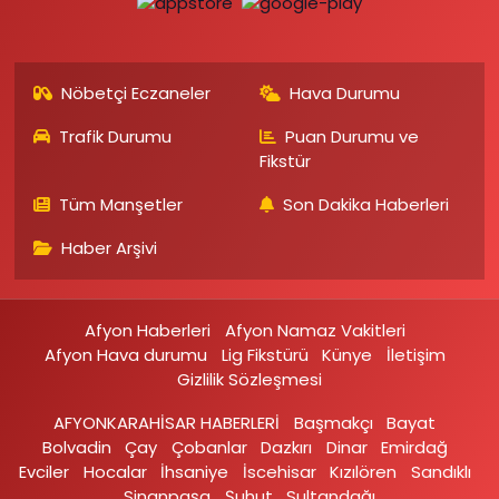
Nöbetçi Eczaneler
Hava Durumu
Trafik Durumu
Puan Durumu ve
Fikstür
Tüm Manşetler
Son Dakika Haberleri
Haber Arşivi
Afyon Haberleri
Afyon Namaz Vakitleri
Afyon Hava durumu
Lig Fikstürü
Künye
İletişim
Gizlilik Sözleşmesi
AFYONKARAHİSAR HABERLERİ
Başmakçı
Bayat
Bolvadin
Çay
Çobanlar
Dazkırı
Dinar
Emirdağ‎
Evciler‎
Hocalar
İhsaniye‎
İscehisar
Kızılören‎
Sandıklı‎
Sinanpaşa
Şuhut
Sultandağı