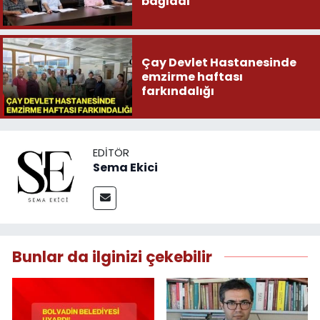
bağladı
Çay Devlet Hastanesinde
emzirme haftası
farkındalığı
EDITÖR
Sema Ekici
Bunlar da ilginizi çekebilir