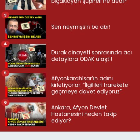
bıçaklayan şüpheli ne dedi?
3
Sen neymişsin be abi!
4
Durak cinayeti sonrasında acı
detaylara ODAK ulaştı!
5
Afyonkarahisar’ın adını
kirletiyorlar: “İlgilileri harekete
geçmeye davet ediyoruz”
6
Ankara, Afyon Devlet
Hastanesini neden takip
ediyor?