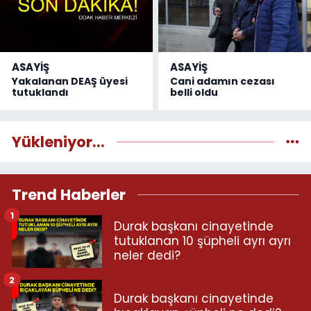
ASAYİŞ
ASAYİŞ
Yakalanan DEAŞ üyesi
Cani adamın cezası
tutuklandı
belli oldu
Yükleniyor...
Trend Haberler
1
Durak başkanı cinayetinde
tutuklanan 10 şüpheli ayrı ayrı
neler dedi?
2
Durak başkanı cinayetinde