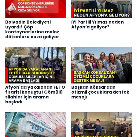
Bolvadin Belediyesi
İYİ Partili Yılmaz neden
uyardı! Çöp
Afyon’a geliyor?
konteynerlerine moloz
dökenlere ceza geliyor
Afyon'da yakalanan FETÖ
Başkan Köksal’dan
firarisi konuştu! Gömülü
otizmli çocuklara destek
silahlar için arama
mesajı
başladı