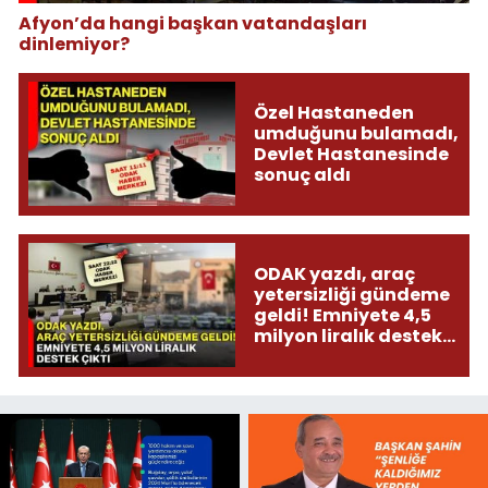
Afyon’da hangi başkan vatandaşları
dinlemiyor?
Özel Hastaneden
umduğunu bulamadı,
Devlet Hastanesinde
sonuç aldı
ODAK yazdı, araç
yetersizliği gündeme
geldi! Emniyete 4,5
milyon liralık destek
çıktı