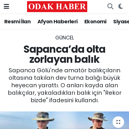
Resmi İlan
Afyon Haberleri
Ekonomi
Siyas
AFYONKARAHİSAR HABERLERİ
Nöbetçi Eczaneler
Resmi İlan
Hava Durumu
GÜNCEL
Sapanca’da olta
ASAYİŞ
Trafik Durumu
zorlayan balık
GÜNCEL
Süper Lig Puan Durumu ve Fikstür
Sapanca Gölü'nde amatör balıkçıların
oltasına takılan dev turna balığı büyük
SİYASET
Tüm Manşetler
heyecan yarattı. O anları kayda alan
balıkçılar, yakaladıkları balık için "Rekor
EĞİTİM
Son Dakika Haberleri
bizde" ifadesini kullandı.
MAGAZİN
Haber Arşivi
SAĞLIK