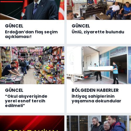
GÜNCEL
GÜNCEL
Erdoğan’dan flaş seçim
Ünlü, ziyarette bulundu
açıklaması!
GÜNCEL
BÖLGEDEN HABERLER
“Okul alışverişinde
İhtiyaç sahiplerinin
yerel esnaf tercih
yaşamına dokundular
edilmeli”