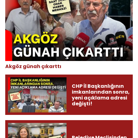
Akgöz günah çıkarttı
CHP İl Başkanlığının
imkanlarından sonra,
yeni açıklama adresi
değişti!
Belediye Meclisinden