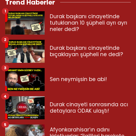
Trend Haberler
1
Durak başkanı cinayetinde
tutuklanan 10 şüpheli ayrı ayrı
neler dedi?
2
Durak başkanı cinayetinde
bıçaklayan şüpheli ne dedi?
3
Sen neymişsin be abi!
4
Durak cinayeti sonrasında acı
detaylara ODAK ulaştı!
5
Afyonkarahisar’ın adını
kirletiyorlar: “İlgilileri harekete