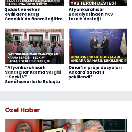
Şiddet ve erken
Afyonkarahisar
evliliklere karşı
Belediyesinden YKS
Sandıklı'da önemli eğitim
tercih desteği
“Afyonkarahisarlı
Dinar'ın proje dosyaları
Sanatçılar Karma Sergisi
Ankara'da nasıl
– Seçki V”
şekillendi?
Sanatseverlerle Buluştu
Özel Haber