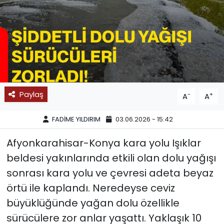
SPOR
11:11 MANŞET
Paylaş
-
+
A
A
FADİME YILDIRIM
03.06.2026 - 15:42
Afyonkarahisar-Konya kara yolu Işıklar
beldesi yakınlarında etkili olan dolu yağışı
sonrası kara yolu ve çevresi adeta beyaz
örtü ile kaplandı. Neredeyse ceviz
büyüklüğünde yağan dolu özellikle
sürücülere zor anlar yaşattı. Yaklaşık 10