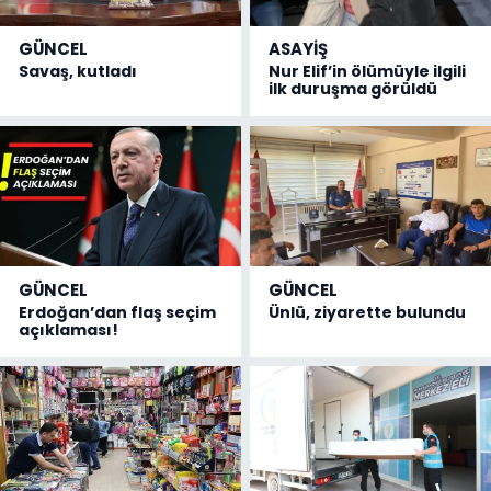
GÜNCEL
ASAYİŞ
Savaş, kutladı
Nur Elif’in ölümüyle ilgili
ilk duruşma görüldü
GÜNCEL
GÜNCEL
Erdoğan’dan flaş seçim
Ünlü, ziyarette bulundu
açıklaması!