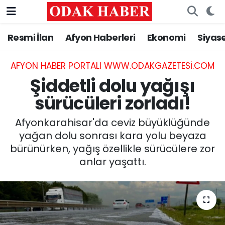
Resmi İlan
Afyon Haberleri
Ekonomi
Siyas
AFYONKARAHİSAR HABERLERİ
Nöbetçi Eczaneler
Resmi İlan
Hava Durumu
AFYON HABER PORTALI WWW.ODAKGAZETESI.COM
Şiddetli dolu yağışı
ASAYİŞ
Trafik Durumu
sürücüleri zorladı!
GÜNCEL
Süper Lig Puan Durumu ve Fikstür
Afyonkarahisar'da ceviz büyüklüğünde
yağan dolu sonrası kara yolu beyaza
SİYASET
Tüm Manşetler
bürünürken, yağış özellikle sürücülere zor
anlar yaşattı.
EĞİTİM
Son Dakika Haberleri
MAGAZİN
Haber Arşivi
SAĞLIK