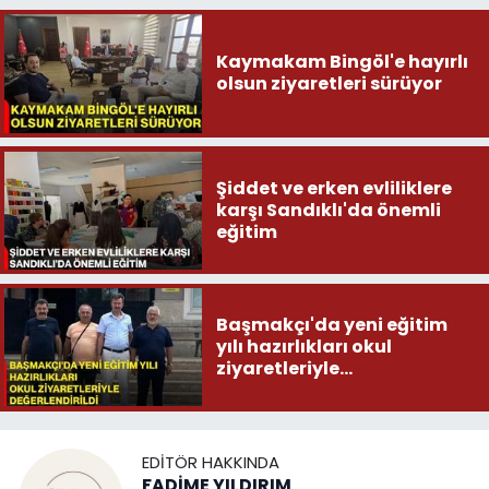
Kaymakam Bingöl'e hayırlı
olsun ziyaretleri sürüyor
Şiddet ve erken evliliklere
karşı Sandıklı'da önemli
eğitim
Başmakçı'da yeni eğitim
yılı hazırlıkları okul
ziyaretleriyle
değerlendirildi
EDITÖR HAKKINDA
FADİME YILDIRIM