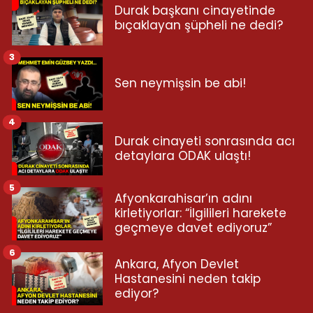
Durak başkanı cinayetinde
bıçaklayan şüpheli ne dedi?
3
Sen neymişsin be abi!
4
Durak cinayeti sonrasında acı
detaylara ODAK ulaştı!
5
Afyonkarahisar’ın adını
kirletiyorlar: “İlgilileri harekete
geçmeye davet ediyoruz”
6
Ankara, Afyon Devlet
Hastanesini neden takip
ediyor?