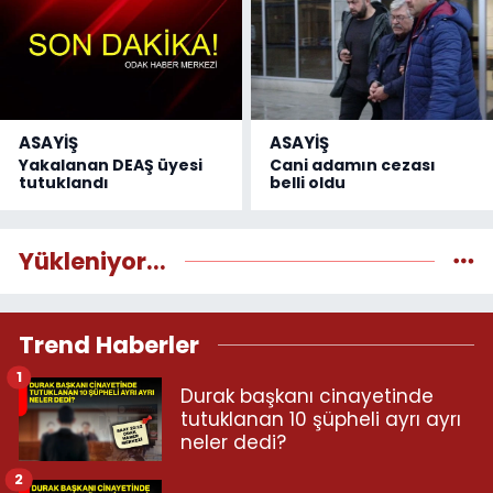
ASAYİŞ
ASAYİŞ
Yakalanan DEAŞ üyesi
Cani adamın cezası
tutuklandı
belli oldu
Yükleniyor...
Trend Haberler
1
Durak başkanı cinayetinde
tutuklanan 10 şüpheli ayrı ayrı
neler dedi?
2