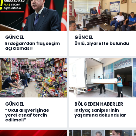
GÜNCEL
GÜNCEL
Erdoğan’dan flaş seçim
Ünlü, ziyarette bulundu
açıklaması!
GÜNCEL
BÖLGEDEN HABERLER
“Okul alışverişinde
İhtiyaç sahiplerinin
yerel esnaf tercih
yaşamına dokundular
edilmeli”