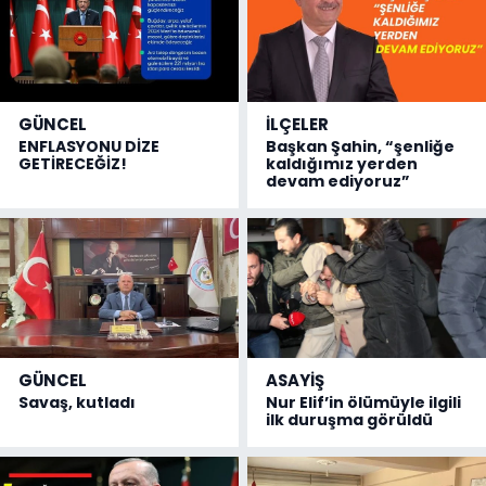
GÜNCEL
İLÇELER
ENFLASYONU DİZE
Başkan Şahin, “şenliğe
GETİRECEĞİZ!
kaldığımız yerden
devam ediyoruz”
GÜNCEL
ASAYİŞ
Savaş, kutladı
Nur Elif’in ölümüyle ilgili
ilk duruşma görüldü