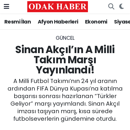
Resmi İlan
Afyon Haberleri
Ekonomi
Siyas
AFYONKARAHİSAR HABERLERİ
Nöbetçi Eczaneler
Resmi İlan
Hava Durumu
GÜNCEL
Sinan Akçıl’ın A Milli
ASAYİŞ
Trafik Durumu
Takım Marşı
Yayınlandı!
GÜNCEL
Süper Lig Puan Durumu ve Fikstür
A Milli Futbol Takımı’nın 24 yıl aranın
SİYASET
Tüm Manşetler
ardından FIFA Dünya Kupası’na katılma
başarısı sonrası hazırlanan “Türkler
EĞİTİM
Son Dakika Haberleri
Geliyor” marşı yayımlandı. Sinan Akçıl
imzası taşıyan marş, kısa sürede
MAGAZİN
Haber Arşivi
futbolseverlerin gündemine oturdu.
SAĞLIK