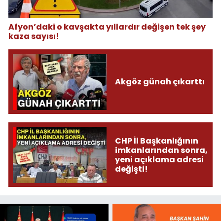
Afyon’daki o kavşakta yıllardır değişen tek şey
kaza sayısı!
Akgöz günah çıkarttı
CHP İl Başkanlığının
imkanlarından sonra,
yeni açıklama adresi
değişti!