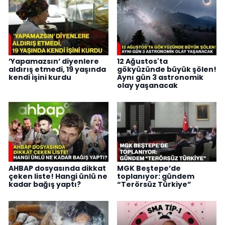
’Yapamazsın’ diyenlere
12 Ağustos'ta
aldırış etmedi, 19 yaşında
gökyüzünde büyük şölen!
kendi işini kurdu
Aynı gün 3 astronomik
olay yaşanacak
AHBAP dosyasında dikkat
MGK Beştepe’de
çeken liste! Hangi ünlü ne
toplanıyor: gündem
kadar bağış yaptı?
“Terörsüz Türkiye”