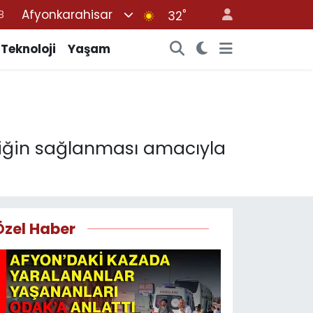
Afyonkarahisar
°
32
8
Teknoloji
Yaşam
2
8
3
4
liğin sağlanması amacıyla
Özel Haber