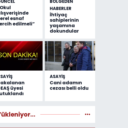
GÜNCEL
BÖLGEDEN
Okul
HABERLER
lışverişinde
İhtiyaç
erel esnaf
sahiplerinin
ercih edilmeli”
yaşamına
dokundular
SAYİŞ
ASAYİŞ
Yakalanan
Cani adamın
EAŞ üyesi
cezası belli oldu
utuklandı
Yükleniyor...