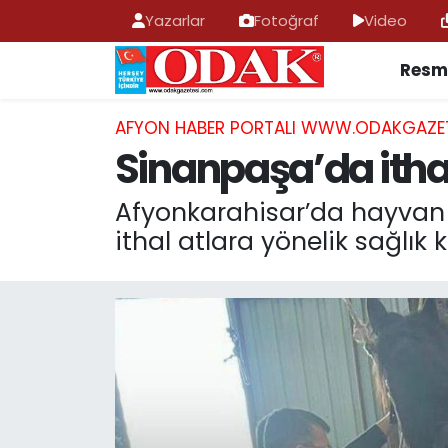
Yazarlar
Fotoğraf
Video
Resmi
AFYONKARAHİSAR HABERLERİ
Nöbetçi Eczaneler
Resmi İlan
Hava Durumu
AFYON HABER PORTALI WWW.ODAKGAZE
Sinanpaşa’da ithal
ASAYİŞ
Trafik Durumu
Afyonkarahisar’da hayvan 
GÜNCEL
Süper Lig Puan Durumu ve Fikstür
ithal atlara yönelik sağlık k
SİYASET
Tüm Manşetler
EĞİTİM
Son Dakika Haberleri
MAGAZİN
Haber Arşivi
SAĞLIK