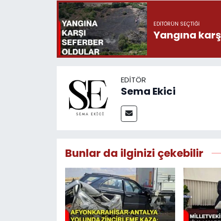
EDITÖRÜN SEÇTIĞI
Yangına karşı
EDITÖR
Sema Ekici
Bunlar da ilginizi çekebilir