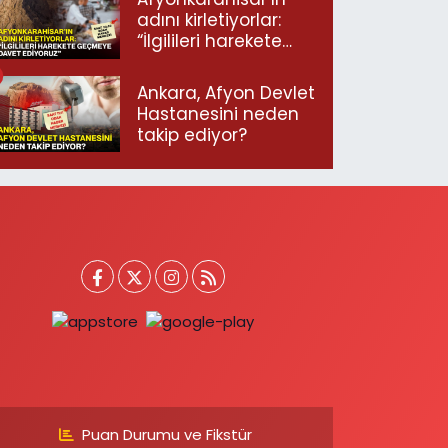
adını kirletiyorlar:
“İlgilileri harekete
geçmeye davet
ediyoruz”
Ankara, Afyon Devlet
Hastanesini neden
takip ediyor?
Puan Durumu ve Fikstür