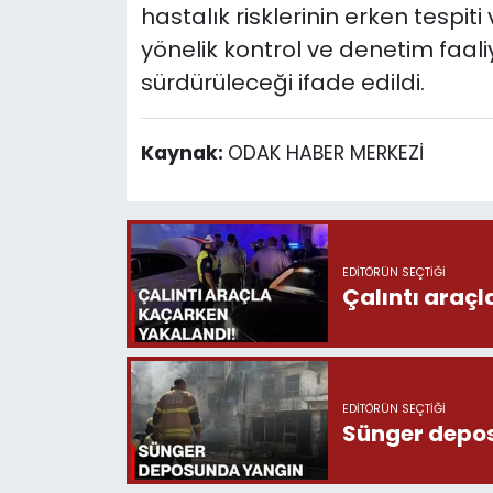
hastalık risklerinin erken tespi
yönelik kontrol ve denetim faaliyet
sürdürüleceği ifade edildi.
Kaynak:
ODAK HABER MERKEZİ
EDITÖRÜN SEÇTIĞI
Çalıntı araç
EDITÖRÜN SEÇTIĞI
Sünger depo