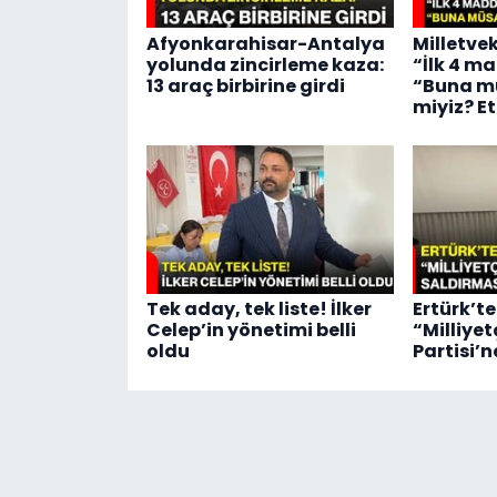
Afyonkarahisar-Antalya
Milletve
yolunda zincirleme kaza:
“İlk 4 m
13 araç birbirine girdi
“Buna m
miyiz? E
Tek aday, tek liste! İlker
Ertürk’te
Celep’in yönetimi belli
“Milliyet
oldu
Partisi’