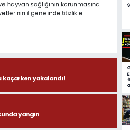
ti ve hayvan sağlığının korunmasına
S
lerinin il genelinde titizlikle
la kaçarken yakalandı!
f
a
sunda yangın