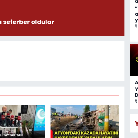
“
a
y
 seferber oldular
t
A
D
t