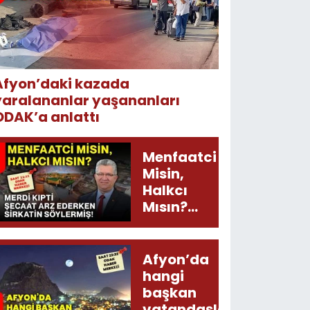
Afyon’daki kazada
yaralananlar yaşananları
ODAK’a anlattı
Menfaatci
Misin,
Halkcı
Mısın?
Merdi
Kıpti
Şecaat
Afyon’da
Arz
hangi
Ederken
başkan
Sirkatin
vatandaşları