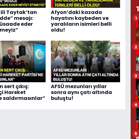
kili Taytak’tan
Afyon’daki kazada
adde” mesajı:
hayatını kaybeden ve
1
üsaade eder
yaralıların isimleri belli
tmeyiz”
oldu!
2
3
n sert çıkış:
AFSÜ mezunları yıllar
çi Hareket
sonra aynı çatı altında
ne saldırmasınlar”
buluştu!
4
5