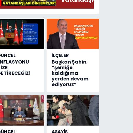
Söylermiş!
dinlemiyor?
GÜNCEL
İLÇELER
ENFLASYONU
Başkan Şahin,
İZE
“şenliğe
ETİRECEĞİZ!
kaldığımız
yerden devam
ediyoruz”
GÜNCEL
ASAYİŞ