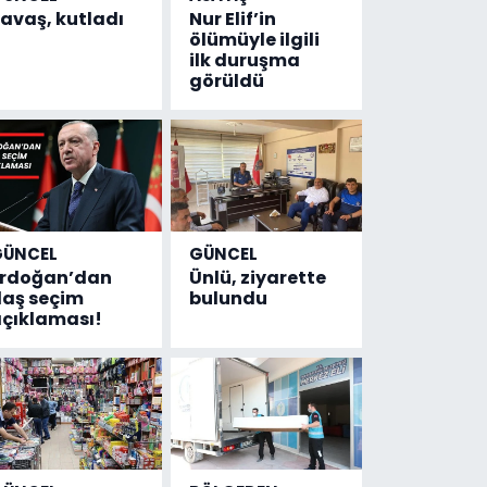
avaş, kutladı
Nur Elif’in
ölümüyle ilgili
ilk duruşma
görüldü
GÜNCEL
GÜNCEL
Erdoğan’dan
Ünlü, ziyarette
laş seçim
bulundu
çıklaması!