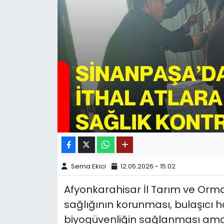
SPOR
11:11 MANŞET
Sema Ekici
12.05.2026 - 15:02
Afyonkarahisar İl Tarım ve Or
sağlığının korunması, bulaşıcı h
biyogüvenliğin sağlanması amac