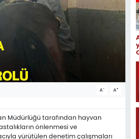
-
+
A
A
man Müdürlüğü tarafından hayvan
astalıkların önlenmesi ve
ıyla yürütülen denetim çalışmaları