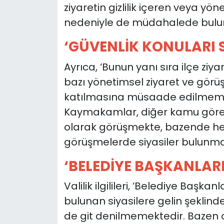
ziyaretin gizlilik içeren veya y
nedeniyle de müdahalede bulunul
‘GÜVENLİK KONULARI S
Ayrıca, ‘Bunun yanı sıra ilçe zi
bazı yönetimsel ziyaret ve görüş
katılmasına müsaade edilmemekt
Kaymakamlar, diğer kamu görevlil
olarak görüşmekte, bazende he
görüşmelerde siyasiler bulunma
‘BELEDİYE BAŞKANLARI
Valilik ilgilileri, ‘Belediye Başk
bulunan siyasilere gelin şeklind
de git denilmemektedir. Bazen o