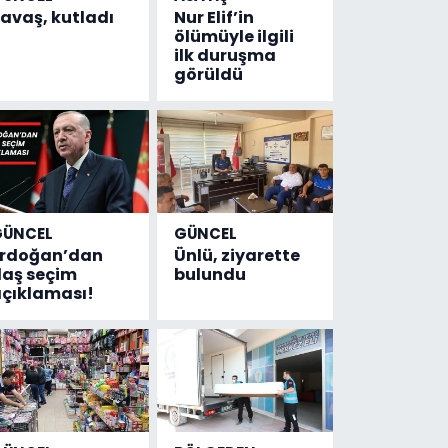
avaş, kutladı
Nur Elif’in
ölümüyle ilgili
ilk duruşma
görüldü
GÜNCEL
GÜNCEL
Erdoğan’dan
Ünlü, ziyarette
laş seçim
bulundu
çıklaması!