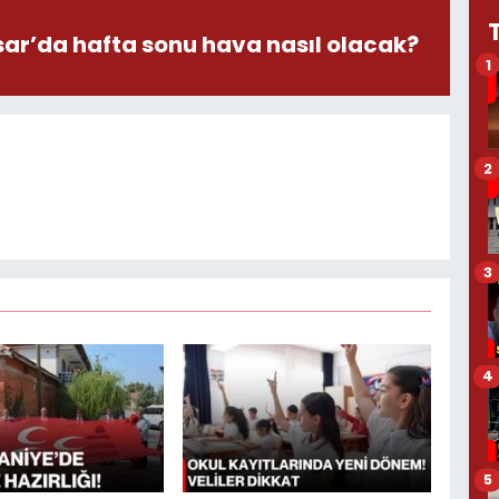
ar’da hafta sonu hava nasıl olacak?
1
2
3
4
5