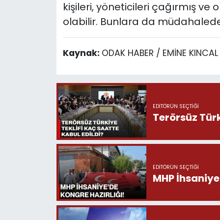
kişileri, yöneticileri çağırmış v
olabilir. Bunlara da müdahalede
Kaynak:
ODAK HABER / EMİNE KINCAL
EDITÖRÜN SEÇTIĞI
Terörsüz Türk
EDITÖRÜN SEÇTIĞI
MHP İhsaniye’