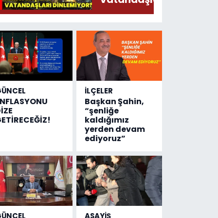
Söylermiş!
dinlemiyor?
GÜNCEL
İLÇELER
ENFLASYONU
Başkan Şahin,
İZE
“şenliğe
ETİRECEĞİZ!
kaldığımız
yerden devam
ediyoruz”
GÜNCEL
ASAYİŞ