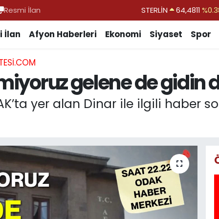
Resmi İlan
GRAM ALTIN
6660.55
%0.0
BİST100
13.779
%-1
 İlan
Afyon Haberleri
Ekonomi
Siyaset
Spor
BITCOIN
64.959,79
%1.
TESI.COM
DOLAR
47,7436
%0.1
tmiyoruz gelene de gidin
EURO
55,2510
%0.3
STERLİN
64,4811
%0.3
K’ta yer alan Dinar ile ilgili haber 