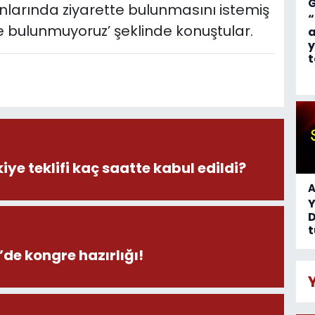
e onlarında ziyarette bulunmasını istemiş
“
 bulunmuyoruz’ şeklinde konuştular.
a
y
t
iye teklifi kaç saatte kabul edildi?
A
D
t
de kongre hazırlığı!