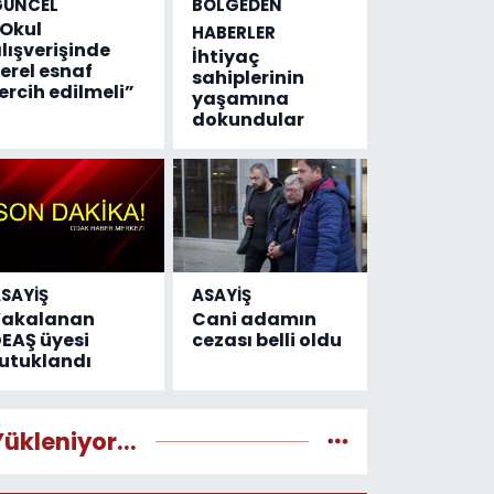
GÜNCEL
BÖLGEDEN
Okul
HABERLER
lışverişinde
İhtiyaç
erel esnaf
sahiplerinin
ercih edilmeli”
yaşamına
dokundular
SAYİŞ
ASAYİŞ
Yakalanan
Cani adamın
EAŞ üyesi
cezası belli oldu
utuklandı
Yükleniyor...