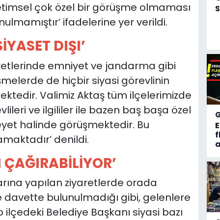
önetimsel çok özel bir görüşme olmaması
S
mamıştır’ ifadelerine yer verildi.
İYASET DIŞI’
yaretlerinde emniyet ve jandarma gibi
melerde de hiçbir siyasi görevlinin
edir. Valimiz Aktaş tüm ilçelerimizde
eri ve ilgililer ile bazen baş başa özel
yet halinde görüşmektedir. Bu
f
maktadır’ denildi.
a
 ÇAĞIRABİLİYOR’
anlarına yapılan ziyaretlerde orada
e davette bulunulmadığı gibi, gelenlere
 ilçedeki Belediye Başkanı siyasi bazı