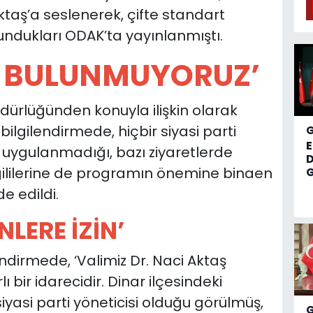
 Aktaş’a seslenerek, çifte standart
dukları ODAK’ta yayınlanmıştı.
 BULUNMUYORUZ’
 Müdürlüğünden konuyla ilişkin olarak
lgilendirmede, hiçbir siyasi parti
kol uygulanmadığı, bazı ziyaretlerde
D
lgililerine de programın önemine binaen
G
 edildi.
NLERE İZİN’
endirmede, ‘Valimiz Dr. Naci Aktaş
 bir idarecidir. Dinar ilçesindeki
iyasi parti yöneticisi olduğu görülmüş,