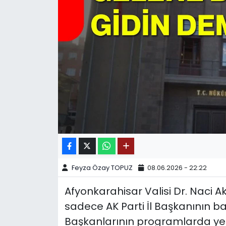
SPOR
11:11 MANŞET
Feyza Özay TOPUZ
08.06.2026 - 22:22
Afyonkarahisar Valisi Dr. Naci Ak
sadece AK Parti İl Başkanının b
Başkanlarının programlarda ye