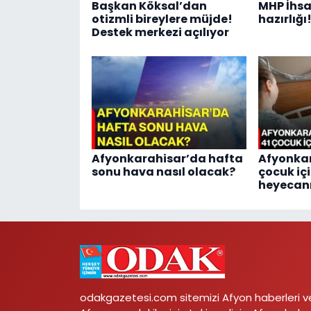
Başkan Köksal’dan
MHP İhsa
otizmli bireylere müjde!
hazırlığı
Destek merkezi açılıyor
Afyonkarahisar’da hafta
Afyonkar
sonu hava nasıl olacak?
çocuk iç
heyecan
odakgazetesi.com sitemizi Afyon haberleri v