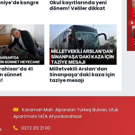
niye’de kongre
Okul kayıtlarında yeni
!
dönem! Veliler dikkat
6
ahisar’da 41
Milletvekili Arslan’dan
in sünnet
Sinanpaşa’daki kaza için
ı!
taziye mesajı
Karaman Mah. Alparslan Türkeş Bulvarı, Ufuk
Apartmanı 14/A Afyonkarahisar
0272 212 21 00
e