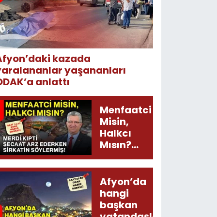
Afyon’daki kazada
yaralananlar yaşananları
ODAK’a anlattı
Menfaatci
Misin,
Halkcı
Mısın?
Merdi
Kıpti
Şecaat
Afyon’da
Arz
hangi
Ederken
başkan
Sirkatin
vatandaşları