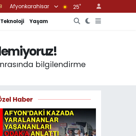
Afyonkarahisar
°
3
25
4
Teknoloji
Yaşam
11
8
 demiyoruz!
2
8
sonrasında bilgilendirme
Özel Haber