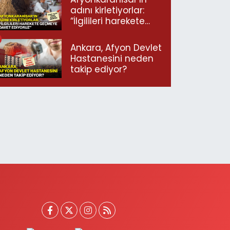
adını kirletiyorlar:
“İlgilileri harekete
geçmeye davet
ediyoruz”
Ankara, Afyon Devlet
Hastanesini neden
takip ediyor?