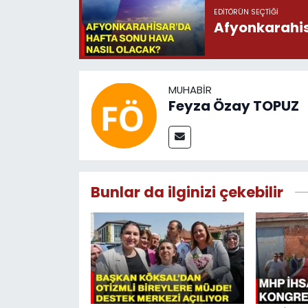
EDITÖRÜN SEÇTIĞI
Afyonkarahis
MUHABIR
Feyza Özay TOPUZ
Bunlar da ilginizi çekebilir