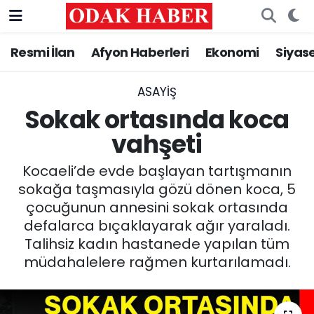
Resmi İlan
Afyon Haberleri
Ekonomi
Siyas
AFYONKARAHİSAR HABERLERİ
Nöbetçi Eczaneler
Resmi İlan
Hava Durumu
ASAYİŞ
Sokak ortasında koca
ASAYİŞ
Trafik Durumu
vahşeti
GÜNCEL
Süper Lig Puan Durumu ve Fikstür
Kocaeli’de evde başlayan tartışmanın
sokağa taşmasıyla gözü dönen koca, 5
SİYASET
Tüm Manşetler
çocuğunun annesini sokak ortasında
defalarca bıçaklayarak ağır yaraladı.
EĞİTİM
Son Dakika Haberleri
Talihsiz kadın hastanede yapılan tüm
müdahalelere rağmen kurtarılamadı.
MAGAZİN
Haber Arşivi
SAĞLIK