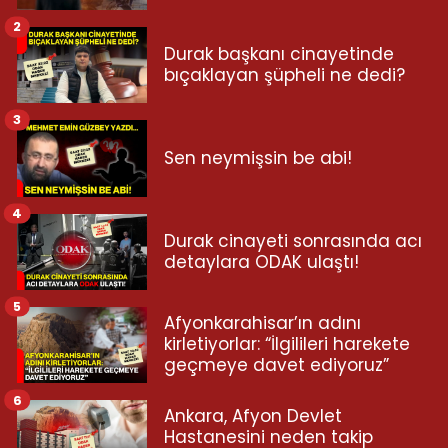
2
Durak başkanı cinayetinde
bıçaklayan şüpheli ne dedi?
3
Sen neymişsin be abi!
4
Durak cinayeti sonrasında acı
detaylara ODAK ulaştı!
5
Afyonkarahisar’ın adını
kirletiyorlar: “İlgilileri harekete
geçmeye davet ediyoruz”
6
Ankara, Afyon Devlet
Hastanesini neden takip