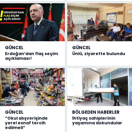
GÜNCEL
GÜNCEL
Erdoğan’dan flaş seçim
Ünlü, ziyarette bulundu
açıklaması!
GÜNCEL
BÖLGEDEN HABERLER
“Okul alışverişinde
İhtiyaç sahiplerinin
yerel esnaf tercih
yaşamına dokundular
edilmeli”