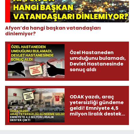
Afyon’da hangi başkan vatandaşları
dinlemiyor?
Özel Hastaneden
umduğunu bulamadı,
Devlet Hastanesinde
sonuç aldı
ODAK yazdı, araç
yetersizliği gündeme
geldi! Emniyete 4,5
milyon liralık destek
çıktı