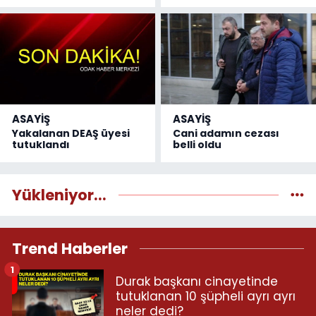
ASAYİŞ
ASAYİŞ
Yakalanan DEAŞ üyesi
Cani adamın cezası
tutuklandı
belli oldu
Yükleniyor...
Trend Haberler
1
Durak başkanı cinayetinde
tutuklanan 10 şüpheli ayrı ayrı
neler dedi?