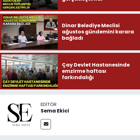
Dinar Belediye Meclisi
ağustos gündemini karara
bağladı
Çay Devlet Hastanesinde
emzirme haftası
farkındalığı
EDITÖR
Sema Ekici