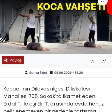
SPOR
11:11 MANŞET
Paylaş
-
+
A
A
Sema Ekici
08.06.2026 - 14:20
Kocaeli'nin Dilovası ilçesi Diliskelesi
Mahallesi 705. Sokak'ta ikamet eden
Erdal T. ile eşi Elif T. arasında evde henüz
belirlenemeyen bir nedenle tartışma