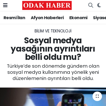
Resmi İlan
Afyon Haberleri
Ekonomi
Siyas
AFYONKARAHİSAR HABERLERİ
Nöbetçi Eczaneler
Resmi İlan
Hava Durumu
BILIM VE TEKNOLOJI
Sosyal medya
ASAYİŞ
Trafik Durumu
yasağının ayrıntıları
belli oldu mu?
GÜNCEL
Süper Lig Puan Durumu ve Fikstür
Türkiye’de son dönemde gündem olan
SİYASET
Tüm Manşetler
sosyal medya kullanımına yönelik yeni
düzenlemenin ayrıntıları belli oldu.
EĞİTİM
Son Dakika Haberleri
MAGAZİN
Haber Arşivi
SAĞLIK