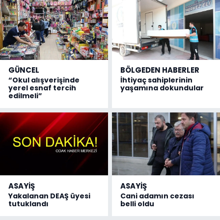
GÜNCEL
BÖLGEDEN HABERLER
“Okul alışverişinde
İhtiyaç sahiplerinin
yerel esnaf tercih
yaşamına dokundular
edilmeli”
ASAYİŞ
ASAYİŞ
Yakalanan DEAŞ üyesi
Cani adamın cezası
tutuklandı
belli oldu