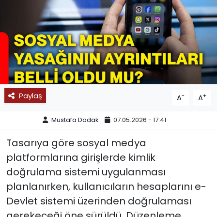
SPOR
11:11 MANŞET
Paylaş
-
+
A
A
Mustafa Dadak
07.05.2026 - 17:41
Tasarıya göre sosyal medya
platformlarına girişlerde kimlik
doğrulama sistemi uygulanması
planlanırken, kullanıcıların hesaplarını e-
Devlet sistemi üzerinden doğrulaması
gerekeceği öne sürüldü. Düzenleme