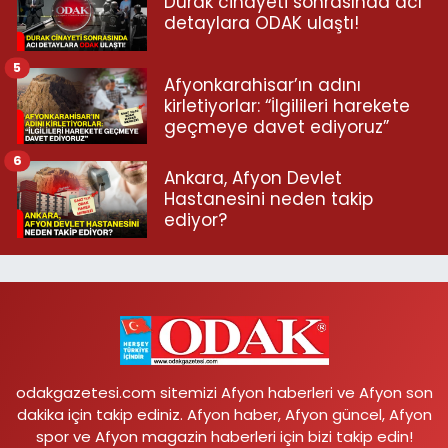
Durak cinayeti sonrasında acı
detaylara ODAK ulaştı!
5
Afyonkarahisar’ın adını
kirletiyorlar: “İlgilileri harekete
geçmeye davet ediyoruz”
6
Ankara, Afyon Devlet
Hastanesini neden takip
ediyor?
odakgazetesi.com sitemizi Afyon haberleri ve Afyon son
dakika için takip ediniz. Afyon haber, Afyon güncel, Afyon
spor ve Afyon magazin haberleri için bizi takip edin!