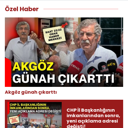
Özel Haber
Akgöz günah çıkarttı
CHP İl Başkanlığının
imkanlarından sonra,
yeni açıklama adresi
değişti!