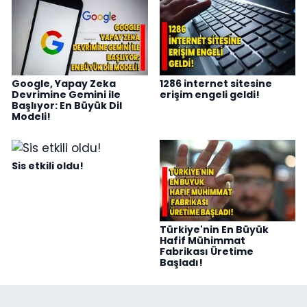
Google, Yapay Zeka
1286 internet sitesine
Devrimine Gemini ile
erişim engeli geldi!
Başlıyor: En Büyük Dil
Modeli!
Sis etkili oldu!
Türkiye'nin En Büyük
Hafif Mühimmat
Fabrikası Üretime
Başladı!