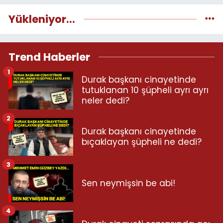
Yükleniyor...
Trend Haberler
1
Durak başkanı cinayetinde
tutuklanan 10 şüpheli ayrı ayrı
neler dedi?
2
Durak başkanı cinayetinde
bıçaklayan şüpheli ne dedi?
3
Sen neymişsin be abi!
4