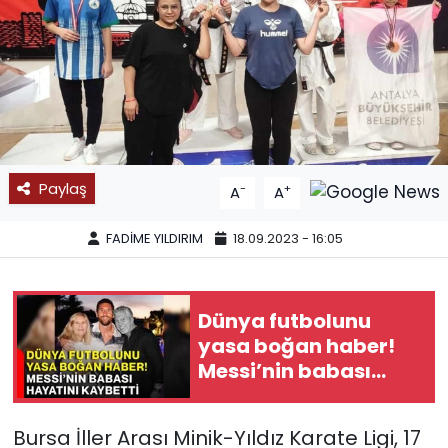
SPOR
11:11 MANŞET
Paylaş
-
+
A
A
FADİME YILDIRIM
18.09.2023 - 16:05
Dünya futbolunu
yasa boğan haber!
Messi’nin babası
hayatını kaybetti
Bursa İller Arası Minik-Yıldız Karate Ligi, 17