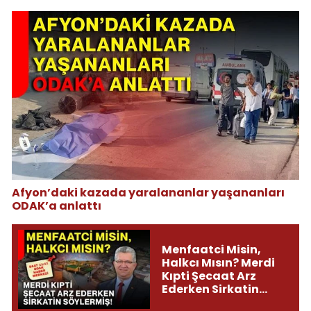
Afyon’daki kazada yaralananlar yaşananları
ODAK’a anlattı
Menfaatci Misin,
Halkcı Mısın? Merdi
Kıpti Şecaat Arz
Ederken Sirkatin
Söylermiş!