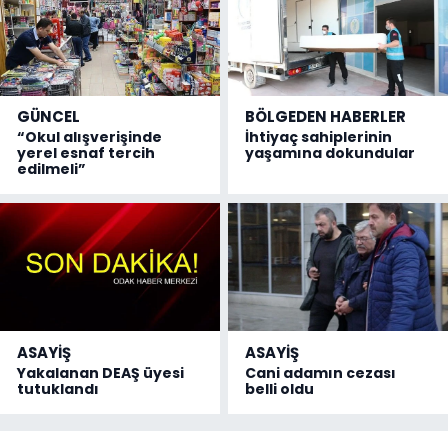
GÜNCEL
BÖLGEDEN HABERLER
“Okul alışverişinde
İhtiyaç sahiplerinin
yerel esnaf tercih
yaşamına dokundular
edilmeli”
ASAYİŞ
ASAYİŞ
Yakalanan DEAŞ üyesi
Cani adamın cezası
tutuklandı
belli oldu