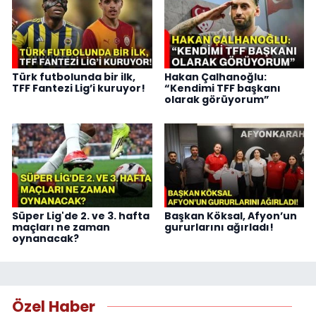
Türk futbolunda bir ilk,
Hakan Çalhanoğlu:
TFF Fantezi Lig’i kuruyor!
“Kendimi TFF başkanı
olarak görüyorum”
Süper Lig'de 2. ve 3. hafta
Başkan Köksal, Afyon’un
maçları ne zaman
gururlarını ağırladı!
oynanacak?
Özel Haber