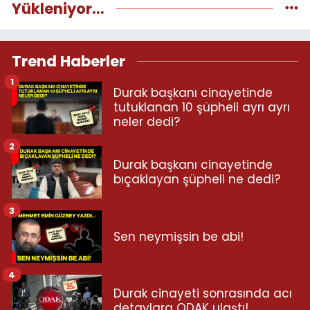
Yükleniyor...
Trend Haberler
1
Durak başkanı cinayetinde
tutuklanan 10 şüpheli ayrı ayrı
neler dedi?
2
Durak başkanı cinayetinde
bıçaklayan şüpheli ne dedi?
3
Sen neymişsin be abi!
4
Durak cinayeti sonrasında acı
detaylara ODAK ulaştı!