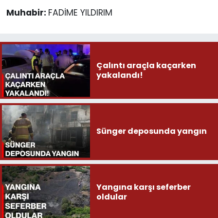
Muhabir:
FADİME YILDIRIM
Çalıntı araçla kaçarken
yakalandı!
Sünger deposunda yangın
Yangına karşı seferber
oldular