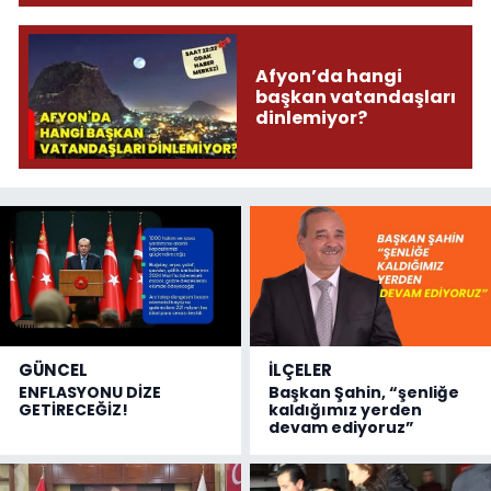
Afyon’da hangi
başkan vatandaşları
dinlemiyor?
GÜNCEL
İLÇELER
ENFLASYONU DİZE
Başkan Şahin, “şenliğe
GETİRECEĞİZ!
kaldığımız yerden
devam ediyoruz”