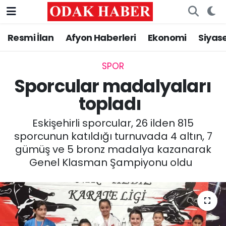
Resmi İlan
Afyon Haberleri
Ekonomi
Siyas
AFYONKARAHİSAR HABERLERİ
Nöbetçi Eczaneler
Resmi İlan
Hava Durumu
SPOR
Sporcular madalyaları
ASAYİŞ
Trafik Durumu
topladı
GÜNCEL
Süper Lig Puan Durumu ve Fikstür
Eskişehirli sporcular, 26 ilden 815
sporcunun katıldığı turnuvada 4 altın, 7
SİYASET
Tüm Manşetler
gümüş ve 5 bronz madalya kazanarak
Genel Klasman Şampiyonu oldu
EĞİTİM
Son Dakika Haberleri
MAGAZİN
Haber Arşivi
SAĞLIK