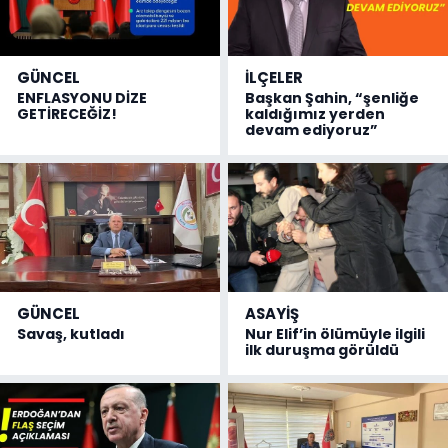
GÜNCEL
İLÇELER
ENFLASYONU DİZE
Başkan Şahin, “şenliğe
GETİRECEĞİZ!
kaldığımız yerden
devam ediyoruz”
GÜNCEL
ASAYİŞ
Savaş, kutladı
Nur Elif’in ölümüyle ilgili
ilk duruşma görüldü