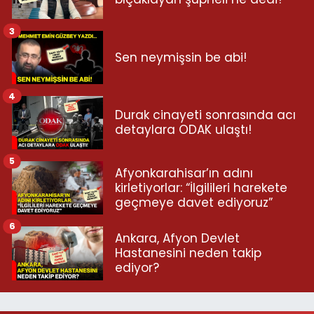
3
Sen neymişsin be abi!
4
Durak cinayeti sonrasında acı
detaylara ODAK ulaştı!
5
Afyonkarahisar’ın adını
kirletiyorlar: “İlgilileri harekete
geçmeye davet ediyoruz”
6
Ankara, Afyon Devlet
Hastanesini neden takip
ediyor?