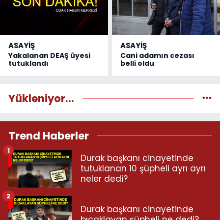
ASAYİŞ
ASAYİŞ
Yakalanan DEAŞ üyesi
Cani adamın cezası
tutuklandı
belli oldu
Yükleniyor...
Trend Haberler
1
Durak başkanı cinayetinde
tutuklanan 10 şüpheli ayrı ayrı
neler dedi?
2
Durak başkanı cinayetinde
bıçaklayan şüpheli ne dedi?