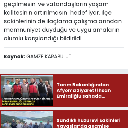
geçilmesini ve vatandaşların yaşam
kalitesinin artırılmasını hedefliyor. İlçe
sakinlerinin de ilaçlama çalışmalarından
memnuniyet duyduğu ve uygulamaların
olumlu karşılandığı bildirildi.
Kaynak:
GAMZE KARABULUT
Tarım Bakanlığından
Afyon’a ziyaret! İhsan
Emiraliğlu sahada
incelemelerde bulundu
Sandıklı huzurevi sakinleri
Yavaşlar’da geçmişe