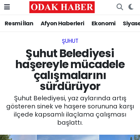
Resmi İlan
Afyon Haberleri
Ekonomi
Siyas
AFYONKARAHİSAR HABERLERİ
Nöbetçi Eczaneler
Resmi İlan
Hava Durumu
ŞUHUT
Şuhut Belediyesi
ASAYİŞ
Trafik Durumu
haşereyle mücadele
çalışmalarını
GÜNCEL
Süper Lig Puan Durumu ve Fikstür
sürdürüyor
SİYASET
Tüm Manşetler
Şuhut Belediyesi, yaz aylarında artış
EĞİTİM
Son Dakika Haberleri
gösteren sinek ve haşere sorununa karşı
ilçede kapsamlı ilaçlama çalışması
MAGAZİN
Haber Arşivi
başlattı.
SAĞLIK