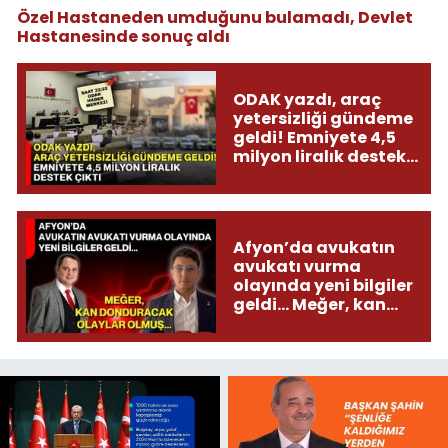
Özel Hastaneden umduğunu bulamadı, Devlet
Hastanesinde sonuç aldı
ODAK yazdı, araç
yetersizliği gündeme
geldi! Emniyete 4,5
milyon liralık destek
çıktı
Afyon’da avukatın
avukatı vurma
olayında yeni bilgiler
geldi... Meğer, kan
donduracak olaylar
olmuş...