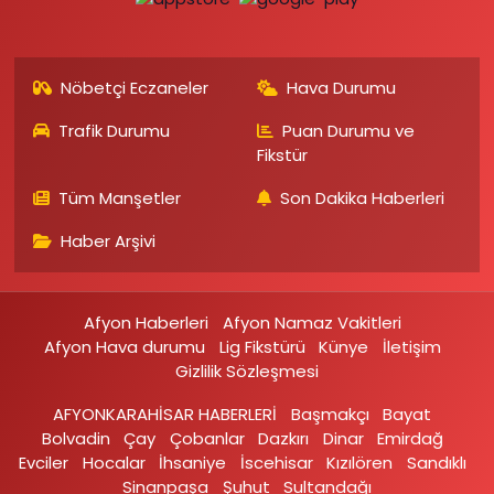
Nöbetçi Eczaneler
Hava Durumu
Trafik Durumu
Puan Durumu ve
Fikstür
Tüm Manşetler
Son Dakika Haberleri
Haber Arşivi
Afyon Haberleri
Afyon Namaz Vakitleri
Afyon Hava durumu
Lig Fikstürü
Künye
İletişim
Gizlilik Sözleşmesi
AFYONKARAHİSAR HABERLERİ
Başmakçı
Bayat
Bolvadin
Çay
Çobanlar
Dazkırı
Dinar
Emirdağ‎
Evciler‎
Hocalar
İhsaniye‎
İscehisar
Kızılören‎
Sandıklı‎
Sinanpaşa
Şuhut
Sultandağı