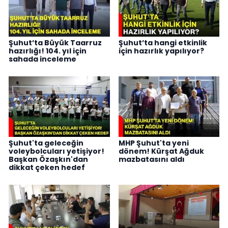
Şuhut’ta Büyük Taarruz
Şuhut’ta hangi etkinlik
hazırlığı! 104. yıl için
için hazırlık yapılıyor?
sahada inceleme
Şuhut'ta geleceğin
MHP Şuhut'ta yeni
voleybolcuları yetişiyor!
dönem! Kürşat Ağduk
Başkan Özaşkın'dan
mazbatasını aldı
dikkat çeken hedef