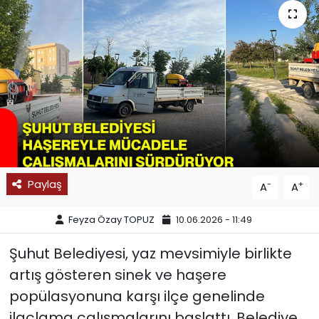
SPOR
11:11 MANŞET
Paylaş
-
+
A
A
Feyza Özay TOPUZ
10.06.2026 - 11:49
Şuhut Belediyesi, yaz mevsimiyle birlikte
artış gösteren sinek ve haşere
popülasyonuna karşı ilçe genelinde
ilaçlama çalışmalarını başlattı. Belediye