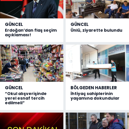
GÜNCEL
GÜNCEL
Erdoğan’dan flaş seçim
Ünlü, ziyarette bulundu
açıklaması!
GÜNCEL
BÖLGEDEN HABERLER
“Okul alışverişinde
İhtiyaç sahiplerinin
yerel esnaf tercih
yaşamına dokundular
edilmeli”