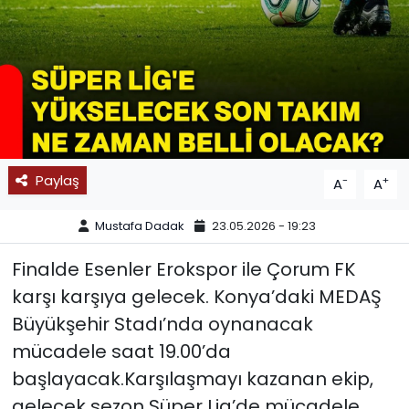
SPOR
11:11 MANŞET
Paylaş
-
+
A
A
Mustafa Dadak
23.05.2026 - 19:23
Finalde Esenler Erokspor ile Çorum FK
karşı karşıya gelecek. Konya’daki MEDAŞ
Büyükşehir Stadı’nda oynanacak
mücadele saat 19.00’da
başlayacak.Karşılaşmayı kazanan ekip,
gelecek sezon Süper Lig’de mücadele