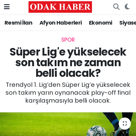
Resmi İlan
Afyon Haberleri
Ekonomi
Siyas
AFYONKARAHİSAR HABERLERİ
Nöbetçi Eczaneler
Resmi İlan
Hava Durumu
SPOR
Süper Lig'e yükselecek
ASAYİŞ
Trafik Durumu
son takım ne zaman
belli olacak?
GÜNCEL
Süper Lig Puan Durumu ve Fikstür
Trendyol 1. Lig’den Süper Lig’e yükselecek
SİYASET
Tüm Manşetler
son takım yarın oynanacak play-off final
karşılaşmasıyla belli olacak.
EĞİTİM
Son Dakika Haberleri
MAGAZİN
Haber Arşivi
SAĞLIK