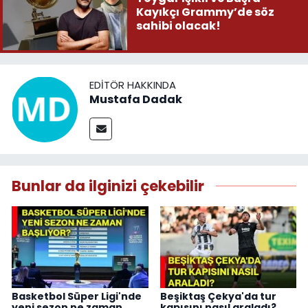
Kayıkçı Grammy’de söz
sahibi olacak!
EDITÖR HAKKINDA
Mustafa Dadak
Bunlar da ilginizi çekebilir
Basketbol Süper Ligi'nde
Beşiktaş Çekya'da tur
yeni sezon ne zaman
kapısını nasıl araladı?