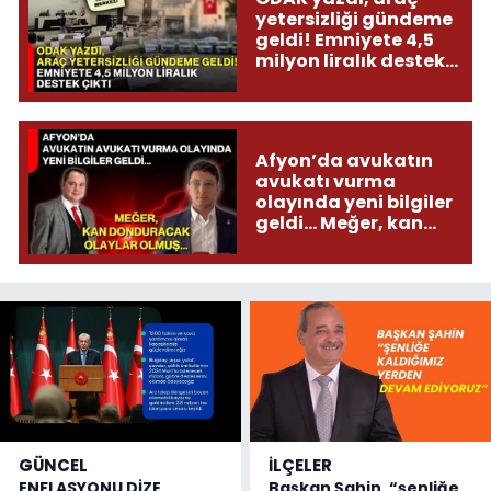
yetersizliği gündeme
geldi! Emniyete 4,5
milyon liralık destek
çıktı
Afyon’da avukatın
avukatı vurma
olayında yeni bilgiler
geldi... Meğer, kan
donduracak olaylar
olmuş...
GÜNCEL
İLÇELER
ENFLASYONU DİZE
Başkan Şahin, “şenliğe