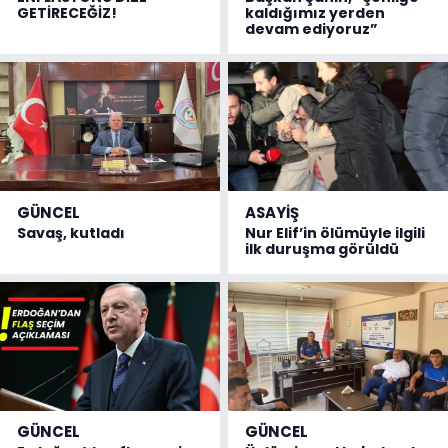
GETİRECEĞİZ!
kaldığımız yerden
devam ediyoruz”
GÜNCEL
ASAYİŞ
Savaş, kutladı
Nur Elif’in ölümüyle ilgili
ilk duruşma görüldü
GÜNCEL
GÜNCEL