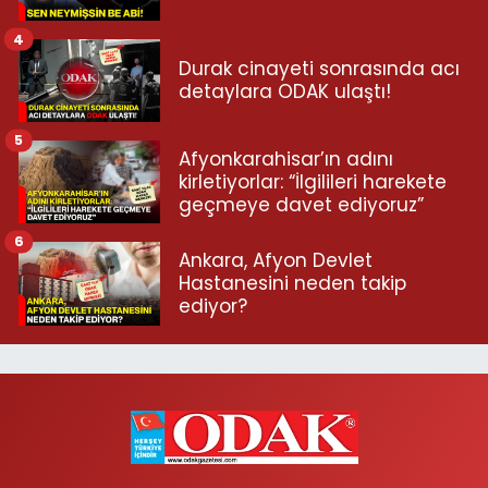
4
Durak cinayeti sonrasında acı
detaylara ODAK ulaştı!
5
Afyonkarahisar’ın adını
kirletiyorlar: “İlgilileri harekete
geçmeye davet ediyoruz”
6
Ankara, Afyon Devlet
Hastanesini neden takip
ediyor?