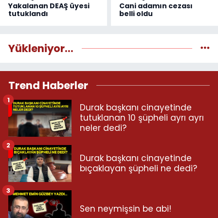
Yakalanan DEAŞ üyesi
Cani adamın cezası
tutuklandı
belli oldu
Yükleniyor...
Trend Haberler
1
Durak başkanı cinayetinde
tutuklanan 10 şüpheli ayrı ayrı
neler dedi?
2
Durak başkanı cinayetinde
bıçaklayan şüpheli ne dedi?
3
Sen neymişsin be abi!