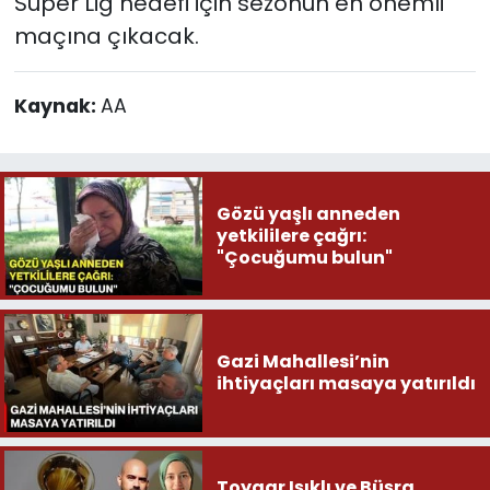
Süper Lig hedefi için sezonun en önemli
maçına çıkacak.
Kaynak:
AA
Gözü yaşlı anneden
yetkililere çağrı:
"Çocuğumu bulun"
Gazi Mahallesi’nin
ihtiyaçları masaya yatırıldı
Toygar Işıklı ve Büşra