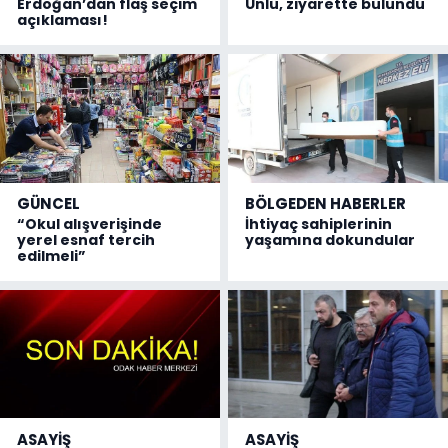
Erdoğan’dan flaş seçim
Ünlü, ziyarette bulundu
açıklaması!
GÜNCEL
BÖLGEDEN HABERLER
“Okul alışverişinde
İhtiyaç sahiplerinin
yerel esnaf tercih
yaşamına dokundular
edilmeli”
ASAYİŞ
ASAYİŞ