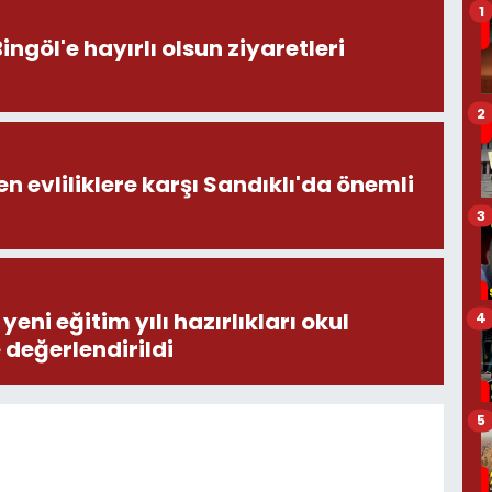
1
öl'e hayırlı olsun ziyaretleri
2
en evliliklere karşı Sandıklı'da önemli
3
eni eğitim yılı hazırlıkları okul
4
e değerlendirildi
5