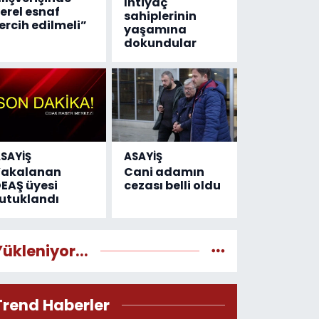
İhtiyaç
erel esnaf
sahiplerinin
ercih edilmeli”
yaşamına
dokundular
SAYİŞ
ASAYİŞ
Yakalanan
Cani adamın
EAŞ üyesi
cezası belli oldu
utuklandı
Yükleniyor...
Trend Haberler