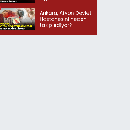
geçmeye davet
ediyoruz”
Ankara, Afyon Devlet
Hastanesini neden
takip ediyor?