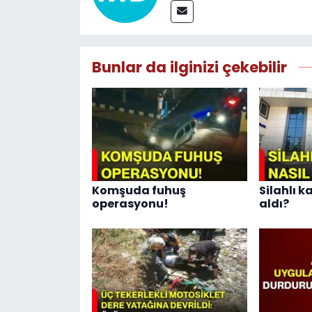
Bunlar da ilginizi çekebilir
Komşuda fuhuş
Silahlı k
operasyonu!
aldı?