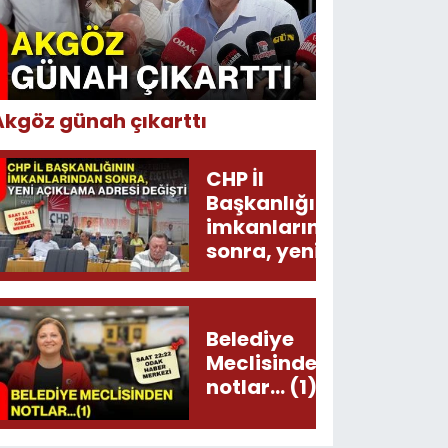
Akgöz günah çıkarttı
CHP İl
Başkanlığının
imkanlarından
sonra, yeni
açıklama
adresi değişti!
Belediye
Meclisinden
notlar... (1)