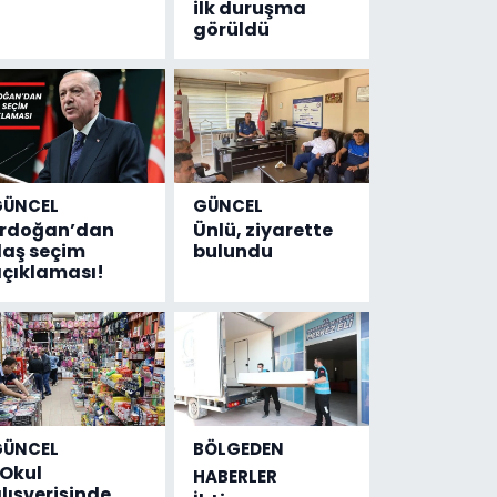
ilk duruşma
görüldü
GÜNCEL
GÜNCEL
Erdoğan’dan
Ünlü, ziyarette
laş seçim
bulundu
çıklaması!
GÜNCEL
BÖLGEDEN
Okul
HABERLER
lışverişinde