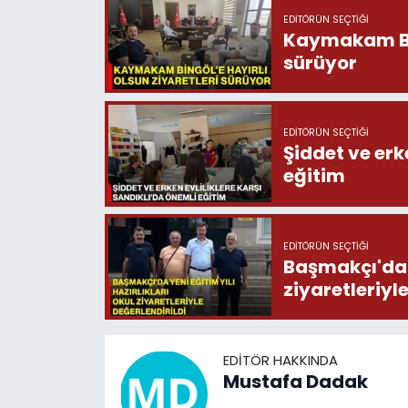
EDITÖRÜN SEÇTIĞI
Kaymakam Bing
sürüyor
EDITÖRÜN SEÇTIĞI
Şiddet ve erk
eğitim
EDITÖRÜN SEÇTIĞI
Başmakçı'da y
ziyaretleriyl
EDITÖR HAKKINDA
Mustafa Dadak