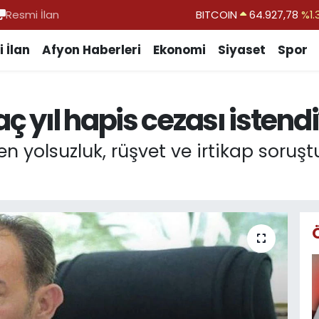
BITCOIN
64.927,78
%1.
Resmi İlan
DOLAR
47,5894
%0.
 İlan
Afyon Haberleri
Ekonomi
Siyaset
Spor
EURO
55,0398
%-0.
STERLİN
64,1581
%0.
GRAM ALTIN
6508.83
%4.
ç yıl hapis cezası istendi
BİST100
13.703
%
en yolsuzluk, rüşvet ve irtikap soru