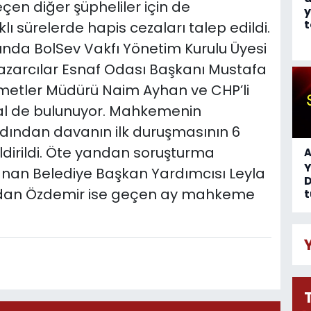
n diğer şüpheliler için de
y
t
lı sürelerde hapis cezaları talep edildi.
ında BolSev Vakfı Yönetim Kurulu Üyesi
 Pazarcılar Esnaf Odası Başkanı Mustafa
izmetler Müdürü Naim Ayhan ve CHP’li
tal de bulunuyor. Mahkemenin
dından davanın ilk duruşmasının 6
dirildi. Öte yandan soruşturma
A
an Belediye Başkan Yardımcısı Leyla
D
 Aydan Özdemir ise geçen ay mahkeme
t