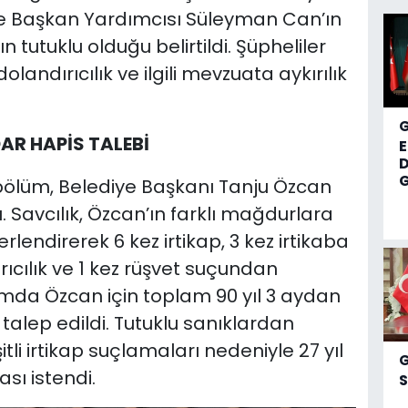
ye Başkan Yardımcısı Süleyman Can’ın
tutuklu olduğu belirtildi. Şüpheliler
dolandırıcılık ve ilgili mevzuata aykırılık
AR HAPİS TALEBİ
D
G
ölüm, Belediye Başkanı Tanju Özcan
 Savcılık, Özcan’ın farklı mağdurlara
rlendirerek 6 kez irtikap, 3 kez irtikaba
ırıcılık ve 1 kez rüşvet suçundan
amda Özcan için toplam 90 yıl 3 aydan
 talep edildi. Tutuklu sanıklardan
i irtikap suçlamaları nedeniyle 27 yıl
sı istendi.
S