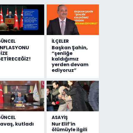
GÜNCEL
İLÇELER
ENFLASYONU
Başkan Şahin,
İZE
“şenliğe
ETİRECEĞİZ!
kaldığımız
yerden devam
ediyoruz”
GÜNCEL
ASAYİŞ
avaş, kutladı
Nur Elif’in
ölümüyle ilgili