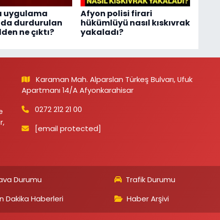
a uygulama
Afyon polisi firari
nda durdurulan
hükümlüyü nasıl kıskıvrak
den ne çıktı?
yakaladı?
Karaman Mah. Alparslan Türkeş Bulvarı, Ufuk
Apartmanı 14/A Afyonkarahisar
0272 212 21 00
e
r,
[email protected]
ava Durumu
Trafik Durumu
n Dakika Haberleri
Haber Arşivi