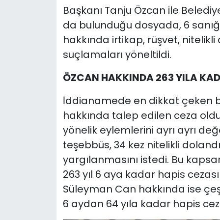
Başkanı Tanju Özcan ile Beledi
da bulunduğu dosyada, 6 sanığın 
hakkında irtikap, rüşvet, nitelikli 
suçlamaları yöneltildi.
ÖZCAN HAKKINDA 263 YILA KAD
İddianamede en dikkat çeken b
hakkında talep edilen ceza oldu.
yönelik eylemlerini ayrı ayrı değe
teşebbüs, 34 kez nitelikli doland
yargılanmasını istedi. Bu kaps
263 yıl 6 aya kadar hapis cezası
Süleyman Can hakkında ise çeşitl
6 aydan 64 yıla kadar hapis ceza