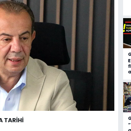
f
a
A TARİHİ
“
a