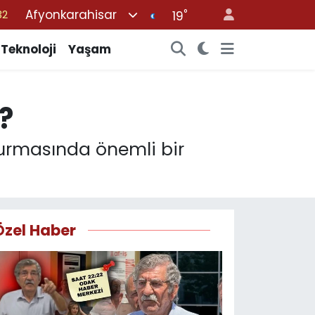
32
Afyonkarahisar
°
19
08
Teknoloji
Yaşam
02
16
44
?
11
şturmasında önemli bir
Özel Haber