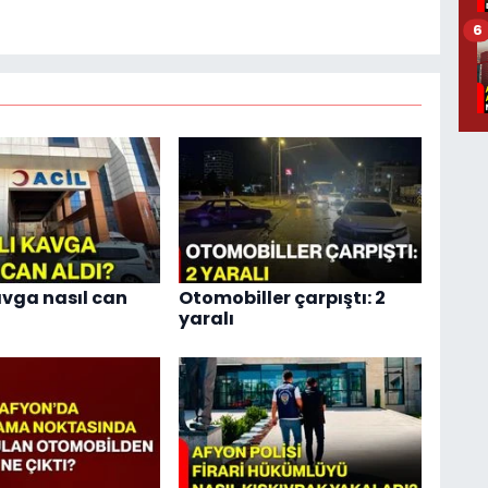
6
avga nasıl can
Otomobiller çarpıştı: 2
yaralı