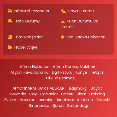
Nöbetçi Eczaneler
Hava Durumu
Trafik Durumu
Puan Durumu ve
Fikstür
Tüm Manşetler
Son Dakika Haberleri
Haber Arşivi
Afyon Haberleri
Afyon Namaz Vakitleri
Afyon Hava durumu
Lig Fikstürü
Künye
İletişim
Gizlilik Sözleşmesi
AFYONKARAHİSAR HABERLERİ
Başmakçı
Bayat
Bolvadin
Çay
Çobanlar
Dazkırı
Dinar
Emirdağ‎
Evciler‎
Hocalar
İhsaniye‎
İscehisar
Kızılören‎
Sandıklı‎
Sinanpaşa
Şuhut
Sultandağı