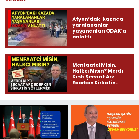
Afyon’daki kazada
yaralananlar
yaşananları ODAK’a
anlattı
Menfaatci Misin,
Halkcı Mısın? Merdi
Kıpti Şecaat Arz
Ederken Sirkatin
Söylermiş!