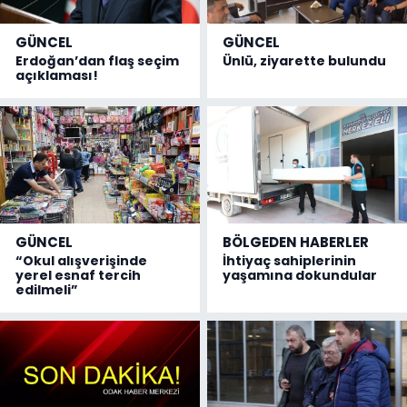
GÜNCEL
GÜNCEL
Erdoğan’dan flaş seçim
Ünlü, ziyarette bulundu
açıklaması!
GÜNCEL
BÖLGEDEN HABERLER
“Okul alışverişinde
İhtiyaç sahiplerinin
yerel esnaf tercih
yaşamına dokundular
edilmeli”