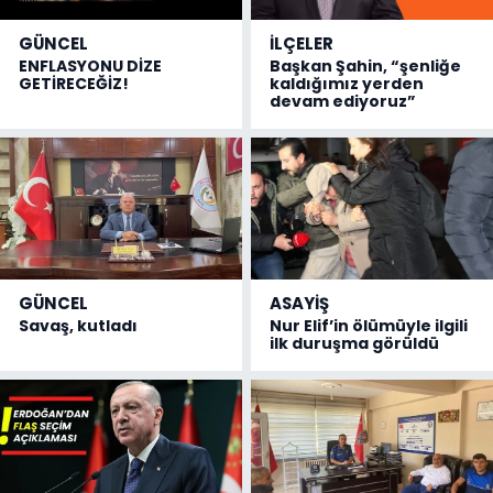
GÜNCEL
İLÇELER
ENFLASYONU DİZE
Başkan Şahin, “şenliğe
GETİRECEĞİZ!
kaldığımız yerden
devam ediyoruz”
GÜNCEL
ASAYİŞ
Savaş, kutladı
Nur Elif’in ölümüyle ilgili
ilk duruşma görüldü