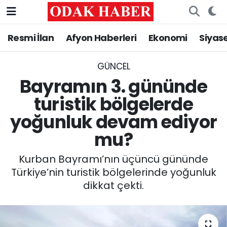
Resmi İlan
Afyon Haberleri
Ekonomi
Siyas
AFYONKARAHİSAR HABERLERİ
Nöbetçi Eczaneler
Resmi İlan
Hava Durumu
GÜNCEL
Bayramın 3. gününde
ASAYİŞ
Trafik Durumu
turistik bölgelerde
yoğunluk devam ediyor
GÜNCEL
Süper Lig Puan Durumu ve Fikstür
mu?
SİYASET
Tüm Manşetler
Kurban Bayramı’nın üçüncü gününde
EĞİTİM
Son Dakika Haberleri
Türkiye’nin turistik bölgelerinde yoğunluk
dikkat çekti.
MAGAZİN
Haber Arşivi
SAĞLIK