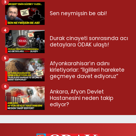
3
Sen neymişsin be abi!
4
Durak cinayeti sonrasında acı
detaylara ODAK ulaştı!
5
Afyonkarahisar’ın adını
kirletiyorlar: “İlgilileri harekete
geçmeye davet ediyoruz”
6
Ankara, Afyon Devlet
Hastanesini neden takip
ediyor?