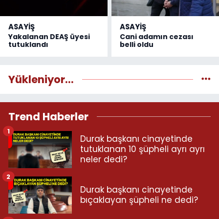
ASAYİŞ
ASAYİŞ
Yakalanan DEAŞ üyesi
Cani adamın cezası
tutuklandı
belli oldu
Yükleniyor...
Trend Haberler
1
Durak başkanı cinayetinde
tutuklanan 10 şüpheli ayrı ayrı
neler dedi?
2
Durak başkanı cinayetinde
bıçaklayan şüpheli ne dedi?