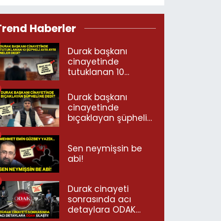
Trend Haberler
Durak başkanı
cinayetinde
tutuklanan 10
şüpheli ayrı ayrı
neler dedi?
Durak başkanı
cinayetinde
bıçaklayan şüpheli
ne dedi?
Sen neymişsin be
abi!
Durak cinayeti
sonrasında acı
detaylara ODAK
ulaştı!