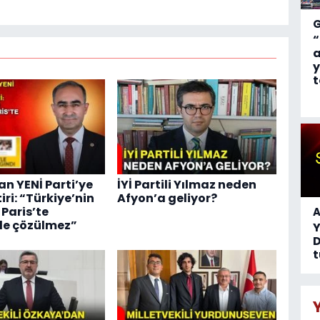
“
a
y
t
an YENİ Parti’ye
İYİ Partili Yılmaz neden
tiri: “Türkiye’nin
Afyon’a geliyor?
 Paris’te
A
de çözülmez”
D
t