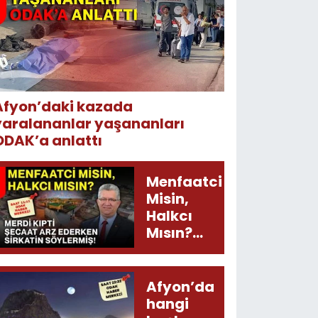
Afyon’daki kazada
yaralananlar yaşananları
ODAK’a anlattı
Menfaatci
Misin,
Halkcı
Mısın?
Merdi
Kıpti
Şecaat
Afyon’da
Arz
hangi