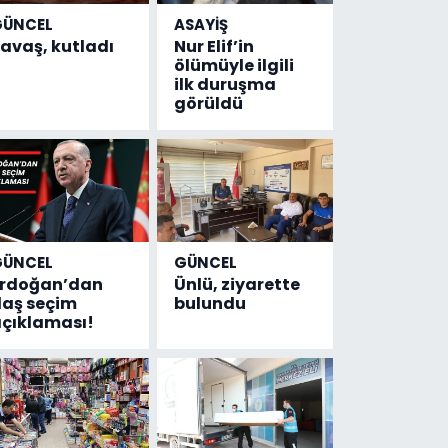
GÜNCEL
ASAYİŞ
avaş, kutladı
Nur Elif’in
ölümüyle ilgili
ilk duruşma
görüldü
GÜNCEL
GÜNCEL
Erdoğan’dan
Ünlü, ziyarette
laş seçim
bulundu
çıklaması!