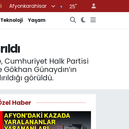
Afyonkarahisar
°
8
25
2
Teknoloji
Yaşam
8
3
rıldı
4
5
e, Cumhuriyet Halk Partisi
 ve Gökhan Günaydın’ın
rıldığı görüldü.
Özel Haber