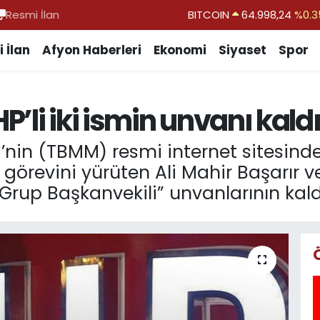
Resmi İlan
DOLAR
47,7436
%0.1
EURO
55,2510
%0.3
 İlan
Afyon Haberleri
Ekonomi
Siyaset
Spor
STERLİN
64,4811
%0.3
GRAM ALTIN
6660.55
%0.0
li iki ismin unvanı kaldı
BİST100
13.779
%-1
BITCOIN
64.998,24
%0.3
i’nin (TBMM) resmi internet sitesind
 görevini yürüten Ali Mahir Başarır
rup Başkanvekili” unvanlarının kaldı