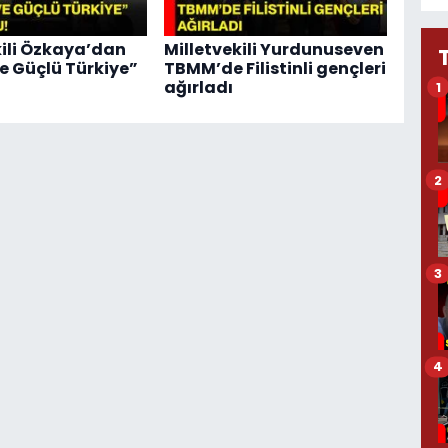
kili Özkaya’dan
Milletvekili Yurdunuseven
e Güçlü Türkiye”
TBMM’de Filistinli gençleri
!
ağırladı
1
2
3
4