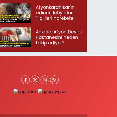
Afyonkarahisar’ın
adını kirletiyorlar:
“İlgilileri harekete
geçmeye davet
ediyoruz”
Ankara, Afyon Devlet
Hastanesini neden
takip ediyor?