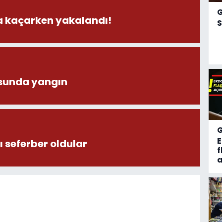
la kaçarken yakalandı!
S
sunda yangın
 seferber oldular
f
a