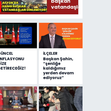
Ederken
başkan
Sirkatin
vatandaşları
Söylermiş!
dinlemiyor?
GÜNCEL
İLÇELER
ENFLASYONU
Başkan Şahin,
İZE
“şenliğe
ETİRECEĞİZ!
kaldığımız
yerden devam
ediyoruz”