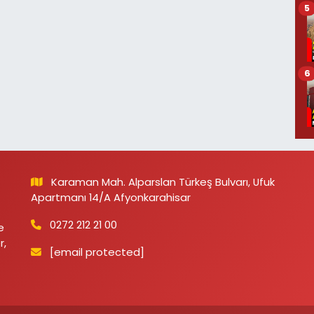
5
6
Karaman Mah. Alparslan Türkeş Bulvarı, Ufuk
Apartmanı 14/A Afyonkarahisar
0272 212 21 00
e
r,
[email protected]