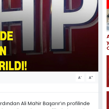
-
+
A
A
ından Ali Mahir Başarır’ın profilinde