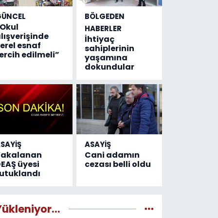
GÜNCEL
BÖLGEDEN
Okul
HABERLER
lışverişinde
İhtiyaç
erel esnaf
sahiplerinin
ercih edilmeli”
yaşamına
dokundular
SAYİŞ
ASAYİŞ
Yakalanan
Cani adamın
EAŞ üyesi
cezası belli oldu
utuklandı
Yükleniyor...