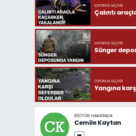
EDITÖRÜN SEÇTIĞI
Çalıntı araç
EDITÖRÜN SEÇTIĞI
Sünger depo
EDITÖRÜN SEÇTIĞI
Yangına karşı
EDITÖR HAKKINDA
Cemile Kaytan