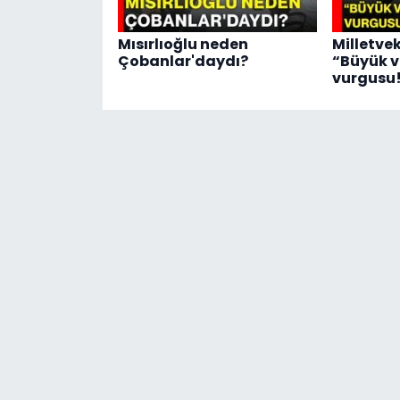
Mısırlıoğlu neden
Milletve
Çobanlar'daydı?
“Büyük v
vurgusu