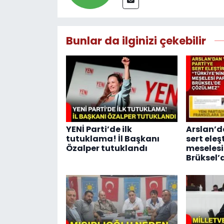
Bunlar da ilginizi çekebilir
YENİ Parti’de ilk
Arslan’d
tutuklama! İl Başkanı
sert eleş
Özalper tutuklandı
meselesi
Brüksel’