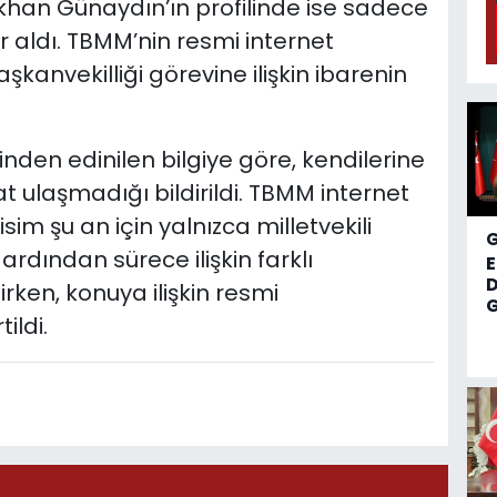
Gökhan Günaydın’ın profilinde ise sadece
yer aldı. TBMM’nin resmi internet
şkanvekilliği görevine ilişkin ibarenin
nden edinilen bilgiye göre, kendilerine
t ulaşmadığı bildirildi. TBMM internet
i isim şu an için yalnızca milletvekili
ardından sürece ilişkin farklı
D
ken, konuya ilişkin resmi
G
ildi.