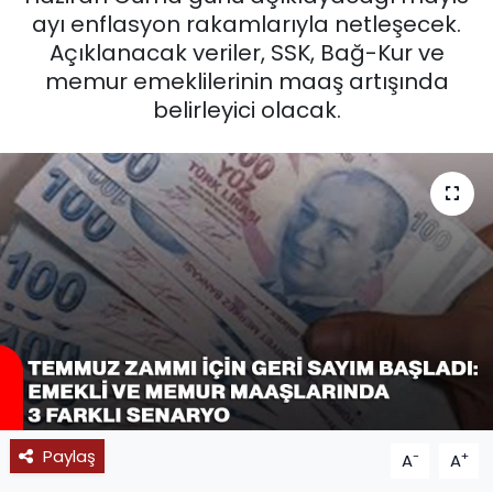
ayı enflasyon rakamlarıyla netleşecek.
SPOR
Açıklanacak veriler, SSK, Bağ-Kur ve
memur emeklilerinin maaş artışında
11:11 MANŞET
belirleyici olacak.
Paylaş
-
+
A
A