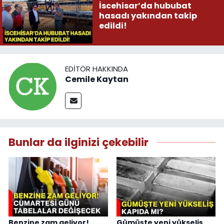
İscehisar’da hububat
hasadı yakından takip
edildi!
EDITÖR HAKKINDA
Cemile Kaytan
Bunlar da ilginizi çekebilir
Benzine zam geliyor!
Gümüşte yeni yükseliş