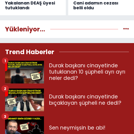
Yakalanan DEAŞ üyesi
Cani adamın cezası
tutuklandı
belli oldu
Yükleniyor...
Trend Haberler
1
Durak başkanı cinayetinde
tutuklanan 10 şüpheli ayrı ayrı
neler dedi?
2
Durak başkanı cinayetinde
bıçaklayan şüpheli ne dedi?
3
Sen neymişsin be abi!