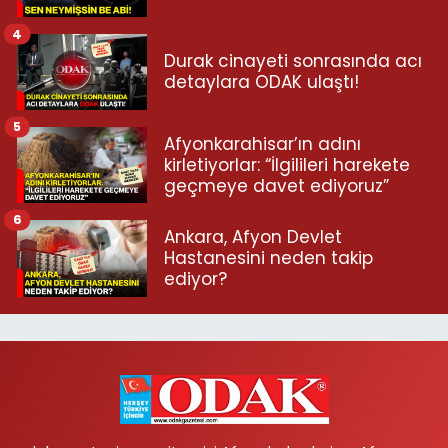
4
Durak cinayeti sonrasında acı
detaylara ODAK ulaştı!
5
Afyonkarahisar’ın adını
kirletiyorlar: “İlgilileri harekete
geçmeye davet ediyoruz”
6
Ankara, Afyon Devlet
Hastanesini neden takip
ediyor?