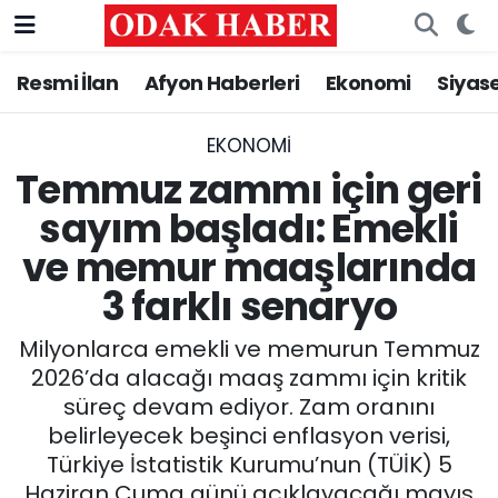
Resmi İlan
Afyon Haberleri
Ekonomi
Siyas
AFYONKARAHİSAR HABERLERİ
Nöbetçi Eczaneler
Resmi İlan
Hava Durumu
EKONOMI
Temmuz zammı için geri
ASAYİŞ
Trafik Durumu
sayım başladı: Emekli
ve memur maaşlarında
GÜNCEL
Süper Lig Puan Durumu ve Fikstür
3 farklı senaryo
SİYASET
Tüm Manşetler
Milyonlarca emekli ve memurun Temmuz
EĞİTİM
Son Dakika Haberleri
2026’da alacağı maaş zammı için kritik
süreç devam ediyor. Zam oranını
MAGAZİN
Haber Arşivi
belirleyecek beşinci enflasyon verisi,
Türkiye İstatistik Kurumu’nun (TÜİK) 5
SAĞLIK
Haziran Cuma günü açıklayacağı mayıs