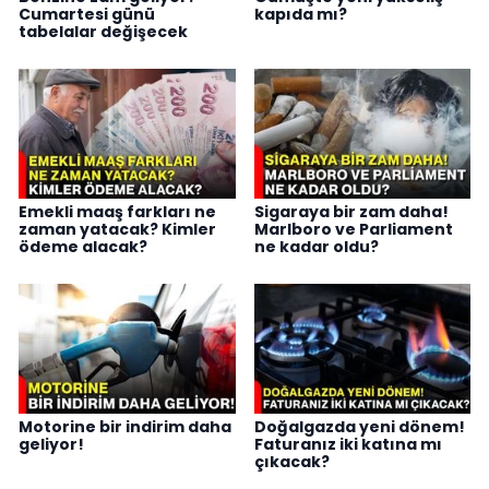
Cumartesi günü
kapıda mı?
tabelalar değişecek
Emekli maaş farkları ne
Sigaraya bir zam daha!
zaman yatacak? Kimler
Marlboro ve Parliament
ödeme alacak?
ne kadar oldu?
Motorine bir indirim daha
Doğalgazda yeni dönem!
geliyor!
Faturanız iki katına mı
çıkacak?