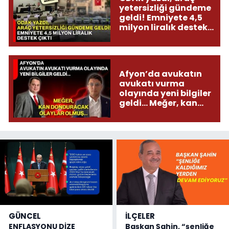
yetersizliği gündeme
geldi! Emniyete 4,5
milyon liralık destek
çıktı
Afyon’da avukatın
avukatı vurma
olayında yeni bilgiler
geldi... Meğer, kan
donduracak olaylar
olmuş...
GÜNCEL
İLÇELER
ENFLASYONU DİZE
Başkan Şahin, “şenliğe