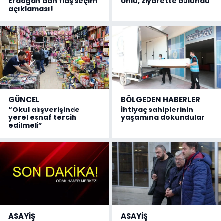
Erdoğan’dan flaş seçim
Ünlü, ziyarette bulundu
açıklaması!
GÜNCEL
BÖLGEDEN HABERLER
“Okul alışverişinde
İhtiyaç sahiplerinin
yerel esnaf tercih
yaşamına dokundular
edilmeli”
ASAYİŞ
ASAYİŞ