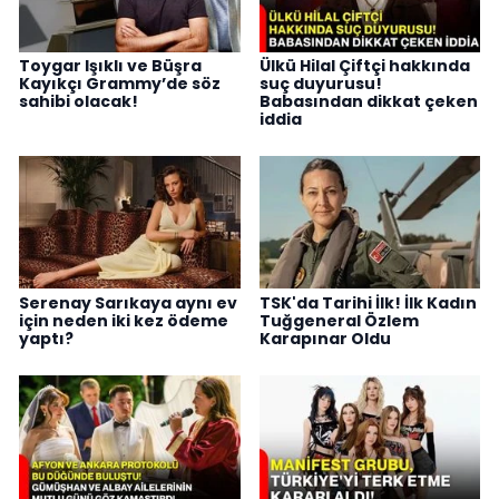
Toygar Işıklı ve Büşra
Ülkü Hilal Çiftçi hakkında
Kayıkçı Grammy’de söz
suç duyurusu!
sahibi olacak!
Babasından dikkat çeken
iddia
Serenay Sarıkaya aynı ev
TSK'da Tarihi İlk! İlk Kadın
için neden iki kez ödeme
Tuğgeneral Özlem
yaptı?
Karapınar Oldu