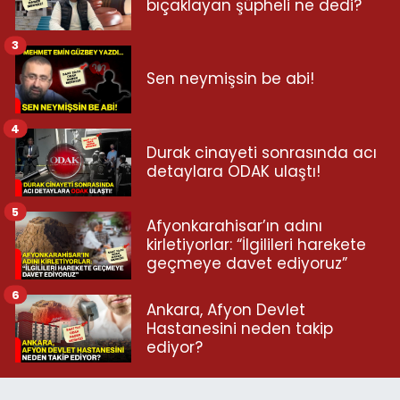
bıçaklayan şüpheli ne dedi?
3
Sen neymişsin be abi!
4
Durak cinayeti sonrasında acı
detaylara ODAK ulaştı!
5
Afyonkarahisar’ın adını
kirletiyorlar: “İlgilileri harekete
geçmeye davet ediyoruz”
6
Ankara, Afyon Devlet
Hastanesini neden takip
ediyor?