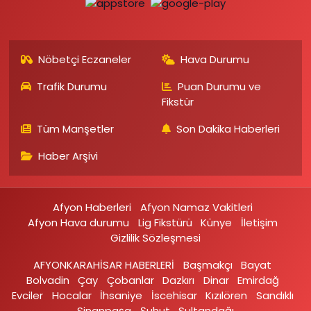
Nöbetçi Eczaneler
Hava Durumu
Trafik Durumu
Puan Durumu ve
Fikstür
Tüm Manşetler
Son Dakika Haberleri
Haber Arşivi
Afyon Haberleri
Afyon Namaz Vakitleri
Afyon Hava durumu
Lig Fikstürü
Künye
İletişim
Gizlilik Sözleşmesi
AFYONKARAHİSAR HABERLERİ
Başmakçı
Bayat
Bolvadin
Çay
Çobanlar
Dazkırı
Dinar
Emirdağ‎
Evciler‎
Hocalar
İhsaniye‎
İscehisar
Kızılören‎
Sandıklı‎
Sinanpaşa
Şuhut
Sultandağı