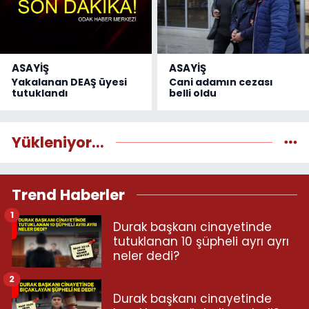
ASAYİŞ
ASAYİŞ
Yakalanan DEAŞ üyesi
Cani adamın cezası
tutuklandı
belli oldu
Yükleniyor...
Trend Haberler
1
Durak başkanı cinayetinde
tutuklanan 10 şüpheli ayrı ayrı
neler dedi?
2
Durak başkanı cinayetinde