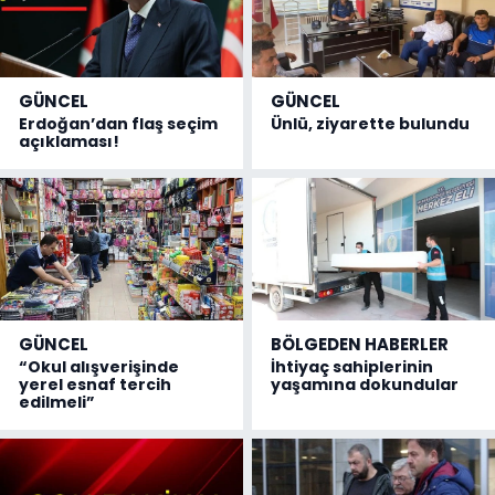
GÜNCEL
GÜNCEL
Erdoğan’dan flaş seçim
Ünlü, ziyarette bulundu
açıklaması!
GÜNCEL
BÖLGEDEN HABERLER
“Okul alışverişinde
İhtiyaç sahiplerinin
yerel esnaf tercih
yaşamına dokundular
edilmeli”