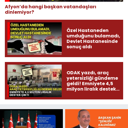
Afyon’da hangi başkan vatandaşları
dinlemiyor?
Özel Hastaneden
umduğunu bulamadı,
Devlet Hastanesinde
sonuç aldı
ODAK yazdı, araç
yetersizliği gündeme
geldi! Emniyete 4,5
milyon liralık destek
çıktı