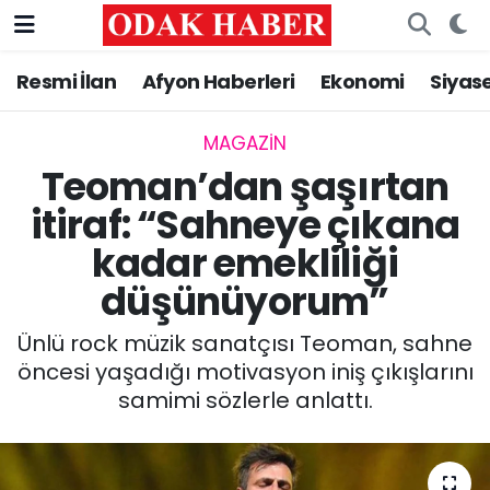
Resmi İlan
Afyon Haberleri
Ekonomi
Siyas
AFYONKARAHİSAR HABERLERİ
Nöbetçi Eczaneler
Resmi İlan
Hava Durumu
MAGAZİN
Teoman’dan şaşırtan
ASAYİŞ
Trafik Durumu
itiraf: “Sahneye çıkana
kadar emekliliği
GÜNCEL
Süper Lig Puan Durumu ve Fikstür
düşünüyorum”
SİYASET
Tüm Manşetler
Ünlü rock müzik sanatçısı Teoman, sahne
EĞİTİM
Son Dakika Haberleri
öncesi yaşadığı motivasyon iniş çıkışlarını
samimi sözlerle anlattı.
MAGAZİN
Haber Arşivi
SAĞLIK