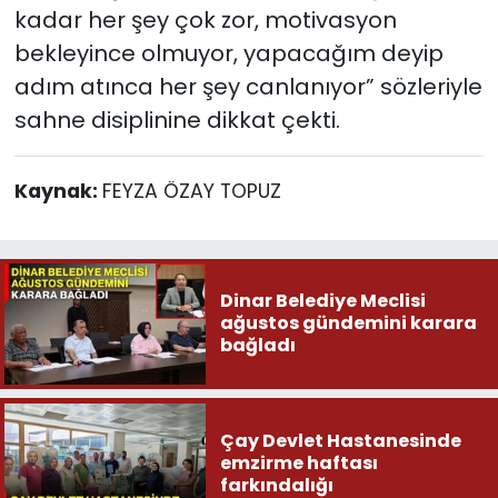
kadar her şey çok zor, motivasyon
bekleyince olmuyor, yapacağım deyip
adım atınca her şey canlanıyor” sözleriyle
sahne disiplinine dikkat çekti.
Kaynak:
FEYZA ÖZAY TOPUZ
Dinar Belediye Meclisi
ağustos gündemini karara
bağladı
Çay Devlet Hastanesinde
emzirme haftası
farkındalığı