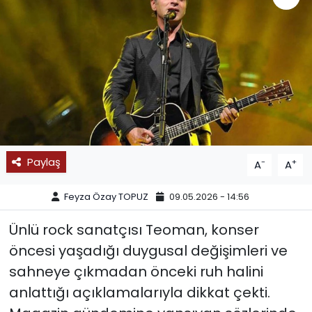
SPOR
11:11 MANŞET
Paylaş
-
+
A
A
Feyza Özay TOPUZ
09.05.2026 - 14:56
Ünlü rock sanatçısı Teoman, konser
öncesi yaşadığı duygusal değişimleri ve
sahneye çıkmadan önceki ruh halini
anlattığı açıklamalarıyla dikkat çekti.