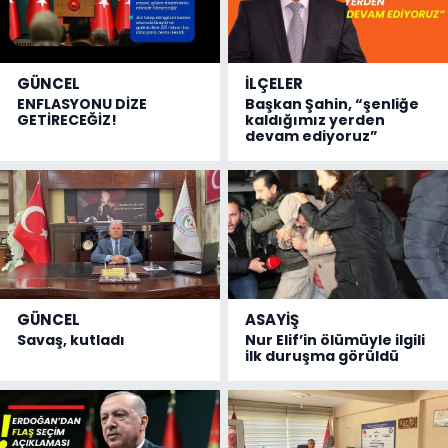
GÜNCEL
İLÇELER
ENFLASYONU DİZE
Başkan Şahin, “şenliğe
GETİRECEĞİZ!
kaldığımız yerden
devam ediyoruz”
GÜNCEL
ASAYİŞ
Savaş, kutladı
Nur Elif’in ölümüyle ilgili
ilk duruşma görüldü