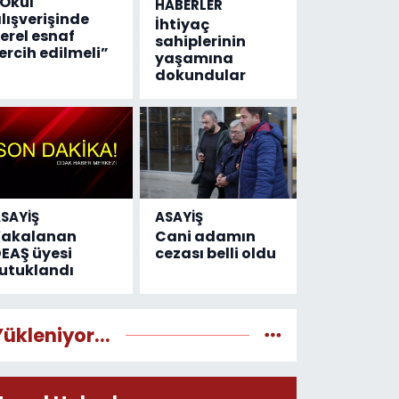
Okul
HABERLER
lışverişinde
İhtiyaç
erel esnaf
sahiplerinin
ercih edilmeli”
yaşamına
dokundular
SAYİŞ
ASAYİŞ
Yakalanan
Cani adamın
EAŞ üyesi
cezası belli oldu
utuklandı
Yükleniyor...