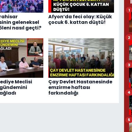
1
rahisar
Afyon’da feci olay: Küçük
sinin geleneksel
çocuk 6. kattan düştü!
leni nasıl geçti?
2
3
ediye Meclisi
Çay Devlet Hastanesinde
 gündemini
emzirme haftası
ağladı
farkındalığı
4
5