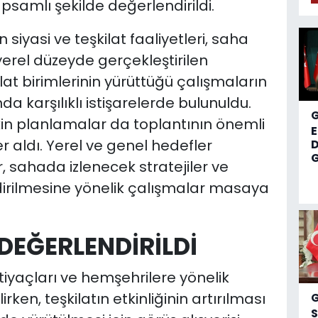
psamlı şekilde değerlendirildi.
 siyasi ve teşkilat faaliyetleri, saha
yerel düzeyde gerçekleştirilen
lat birimlerinin yürüttüğü çalışmaların
 karşılıklı istişarelerde bulunuldu.
in planlamalar da toplantının önemli
aldı. Yerel ve genel hedefler
D
G
 sahada izlenecek stratejiler ve
dirilmesine yönelik çalışmalar masaya
DEĞERLENDİRİLDİ
tiyaçları ve hemşehrilere yönelik
rken, teşkilatın etkinliğinin artırılması
S