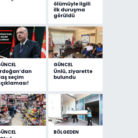
ölümüyle ilgili
ilk duruşma
görüldü
GÜNCEL
GÜNCEL
Erdoğan’dan
Ünlü, ziyarette
laş seçim
bulundu
çıklaması!
GÜNCEL
BÖLGEDEN