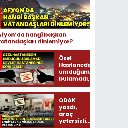
Afyon’da hangi başkan
vatandaşları dinlemiyor?
Özel
Hastaneden
umduğunu
bulamadı,
Devlet
Hastanesinde
sonuç aldı
ODAK
yazdı,
araç
yetersizliği
gündeme