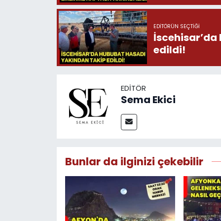
EDITÖRÜN SEÇTIĞI
İscehisar’da
edildi!
EDITÖR
Sema Ekici
Bunlar da ilginizi çekebilir