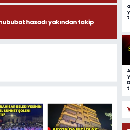
“
a
y
t
 hububat hasadı yakından takip
A
D
t