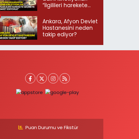
“İlgilileri harekete
geçmeye davet
ediyoruz”
Ankara, Afyon Devlet
Hastanesini neden
takip ediyor?
Puan Durumu ve Fikstür