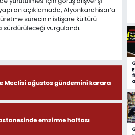
de yürütülmesi için görüş alışverişi
an yapılan açıklamada, Afyonkarahisar’a
retme sürecinin istişare kültürü
kla sürdürüleceği vurgulandı.
f
a
ye Meclisi ağustos gündemini karara
astanesinde emzirme haftası