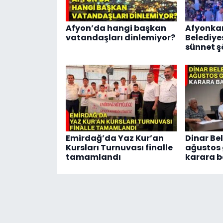
Afyon’da hangi başkan
Afyonka
vatandaşları dinlemiyor?
Belediye
sünnet şö
Emirdağ’da Yaz Kur’an
Dinar Bel
Kursları Turnuvası finalle
ağustos
tamamlandı
karara b