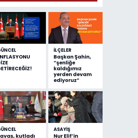
geldi!
Emniyete
4,5 milyon
liralık
destek
çıktı
GÜNCEL
İLÇELER
ENFLASYONU
Başkan Şahin,
İZE
“şenliğe
ETİRECEĞİZ!
kaldığımız
yerden devam
ediyoruz”
GÜNCEL
ASAYİŞ
avaş, kutladı
Nur Elif’in