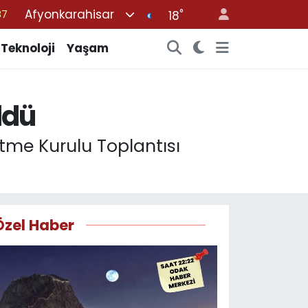
Afyonkarahisar
°
18
18
32
Teknoloji
Yaşam
38
03
ldü
14
ütme Kurulu Toplantısı
Özel Haber