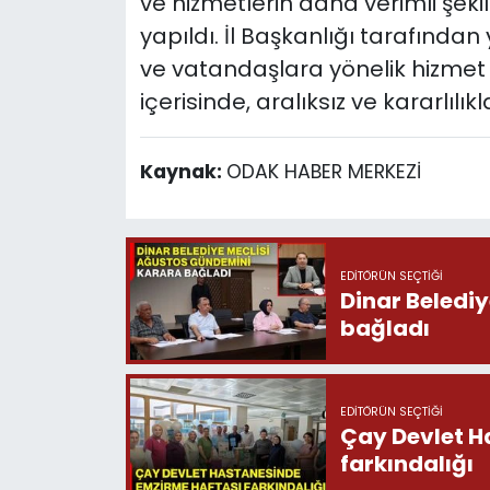
ve hizmetlerin daha verimli şekil
yapıldı. İl Başkanlığı tarafınd
ve vatandaşlara yönelik hizmet ü
içerisinde, aralıksız ve kararlılı
Kaynak:
ODAK HABER MERKEZİ
EDITÖRÜN SEÇTIĞI
Dinar Beledi
bağladı
EDITÖRÜN SEÇTIĞI
Çay Devlet H
farkındalığı