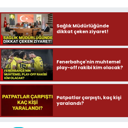
Sağlık Müdürlüğünde
dikkat çeken ziyaret!
Fenerbahçe'nin muhtemel
play-off rakibi kim olacak?
Patpatlar çarpıştı, kaç kişi
yaralandı?