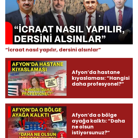
“İcraat nasıl yapılır, dersini alsınlar”
Afyon’da hastane
kıyaslaması: “Hangisi
daha profesyonel?”
Afyon’da o bölge
ayağa kalktı: “Daha
ne olsun
istiyorsunuz?”