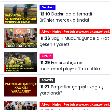
Dazkırı
12:10
Dazkırı’da alternatif
ürünler mercek altında!
Afyon Haber Portalı www.odakgazetesi
11:36
Sağlık Müdürlüğünde dikkat
çeken ziyaret!
SPOR
11:29
Fenerbahçe'nin
muhtemel play-off rakibi kim
olacak?
ASAYİŞ
11:27
Patpatlar çarpıştı, kaç kişi
yaralandı?
Afyon Haber Portalı www.odakgazetesi