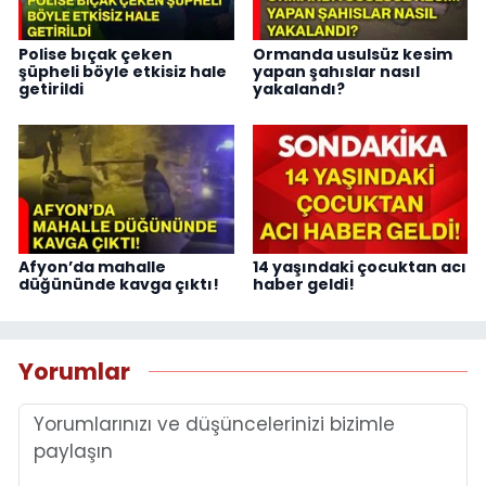
Polise bıçak çeken
Ormanda usulsüz kesim
şüpheli böyle etkisiz hale
yapan şahıslar nasıl
getirildi
yakalandı?
Afyon’da mahalle
14 yaşındaki çocuktan acı
düğününde kavga çıktı!
haber geldi!
Yorumlar