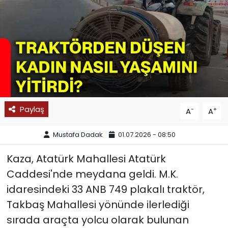
SPOR
11:11 MANŞET
Paylaş
-
+
A
A
Mustafa Dadak
01.07.2026 - 08:50
Kaza, Atatürk Mahallesi Atatürk
Caddesi'nde meydana geldi. M.K.
idaresindeki 33 ANB 749 plakalı traktör,
Takbaş Mahallesi yönünde ilerlediği
sırada araçta yolcu olarak bulunan