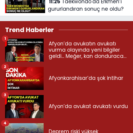
11:25
Taekwondo'da Erkmen’i
gururlandıran sonuç ne oldu?
Trend Haberler
1
Afyon’da avukatın avukatı
vurma olayında yeni bilgiler
geldi... Meğer, kan donduracak
olaylar olmuş...
2
Afyonkarahisar’da şok intihar
3
Afyon’da avukat avukatı vurdu
4
Deprem riski yüksek