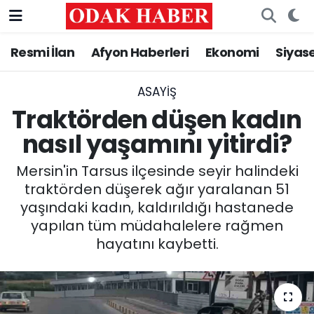
Resmi İlan
Afyon Haberleri
Ekonomi
Siyas
AFYONKARAHİSAR HABERLERİ
Afyonkarahisar Nöbetçi Eczaneler
Resmi İlan
Afyonkarahisar Hava Durumu
ASAYİŞ
Traktörden düşen kadın
ASAYİŞ
Afyonkarahisar Namaz Vakitleri
nasıl yaşamını yitirdi?
GÜNCEL
Afyonkarahisar Trafik Yoğunluk Haritası
Mersin'in Tarsus ilçesinde seyir halindeki
traktörden düşerek ağır yaralanan 51
SİYASET
Süper Lig Puan Durumu ve Fikstür
yaşındaki kadın, kaldırıldığı hastanede
yapılan tüm müdahalelere rağmen
EĞİTİM
Tüm Manşetler
hayatını kaybetti.
MAGAZİN
Son Dakika Haberleri
SAĞLIK
Haber Arşivi