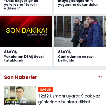
“Okul alışverişinde
İhtiyaç sahiplerinin
yerel esnaf tercih
yaşamına dokundular
edilmeli”
ASAYİŞ
ASAYİŞ
Yakalanan DEAŞ üyesi
Cani adamın cezası
tutuklandı
belli oldu
Son Haberler
SAĞLIK
12:22
Uzmanı uyardı: Sıcak yaz
günlerinde bunlara dikkat!