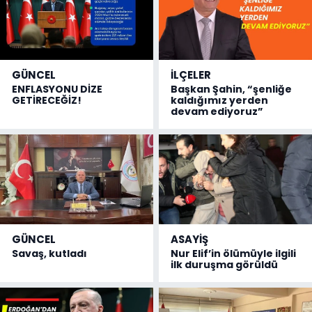
GÜNCEL
İLÇELER
ENFLASYONU DİZE
Başkan Şahin, “şenliğe
GETİRECEĞİZ!
kaldığımız yerden
devam ediyoruz”
GÜNCEL
ASAYİŞ
Savaş, kutladı
Nur Elif’in ölümüyle ilgili
ilk duruşma görüldü