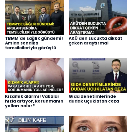
TBMM'de sağlık gündemi!
AKÜ'den sucukta dikkat
Arslan sendika
çeken araştırma!
temsilcileriyle görüştü
Kızamık alarmı! Vakalar
Gıda denetimlerinde
hızla artıyor, korunmanın
dudak uçuklatan ceza
yolları neler?