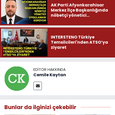
AK Parti Afyonkarahisar
Merkez İlçe Başkanlığında
nöbetçi yönetici
uygulaması sürüyor
INTERSTENO Türkiye
Temsilcileri'nden ATSO’ya
ziyaret
EDITÖR HAKKINDA
Cemile Kaytan
Bunlar da ilginizi çekebilir