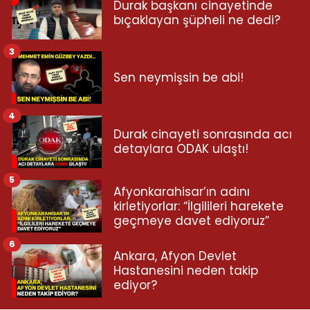
Durak başkanı cinayetinde
bıçaklayan şüpheli ne dedi?
3
Sen neymişsin be abi!
4
Durak cinayeti sonrasında acı
detaylara ODAK ulaştı!
5
Afyonkarahisar’ın adını
kirletiyorlar: “İlgilileri harekete
geçmeye davet ediyoruz”
6
Ankara, Afyon Devlet
Hastanesini neden takip
ediyor?