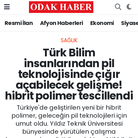
Resmi İlan
Afyon Haberleri
Ekonomi
Siyas
AFYONKARAHİSAR HABERLERİ
Nöbetçi Eczaneler
Resmi İlan
Hava Durumu
SAĞLIK
Türk Bilim
ASAYİŞ
Trafik Durumu
insanlarından pil
teknolojisinde çığır
GÜNCEL
Süper Lig Puan Durumu ve Fikstür
açabilecek gelişme!
SİYASET
Tüm Manşetler
hibrit polimer tescillendi
EĞİTİM
Son Dakika Haberleri
Türkiye'de geliştirilen yeni bir hibrit
polimer, geleceğin pil teknolojileri için
MAGAZİN
Haber Arşivi
umut oldu. Yıldız Teknik Üniversitesi
bünyesinde yürütülen çalışma
SAĞLIK