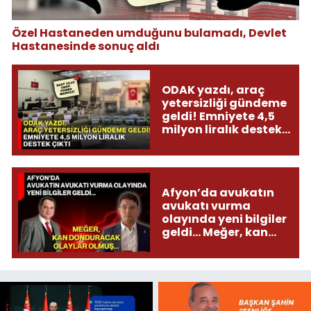
Özel Hastaneden umduğunu bulamadı, Devlet
Hastanesinde sonuç aldı
ODAK yazdı, araç
yetersizliği gündeme
geldi! Emniyete 4,5
milyon liralık destek
çıktı
Afyon’da avukatın
avukatı vurma
olayında yeni bilgiler
geldi... Meğer, kan
donduracak olaylar
olmuş...