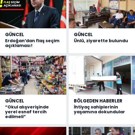
GÜNCEL
GÜNCEL
Erdoğan’dan flaş seçim
Ünlü, ziyarette bulundu
açıklaması!
GÜNCEL
BÖLGEDEN HABERLER
“Okul alışverişinde
İhtiyaç sahiplerinin
yerel esnaf tercih
yaşamına dokundular
edilmeli”