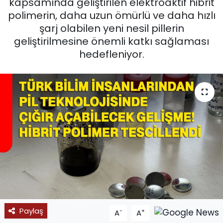
kapsamında geliştirilen elektroaktif hibrit
polimerin, daha uzun ömürlü ve daha hızlı
SPOR
şarj olabilen yeni nesil pillerin
geliştirilmesine önemli katkı sağlaması
11:11 MANŞET
hedefleniyor.
Paylaş
-
+
A
A