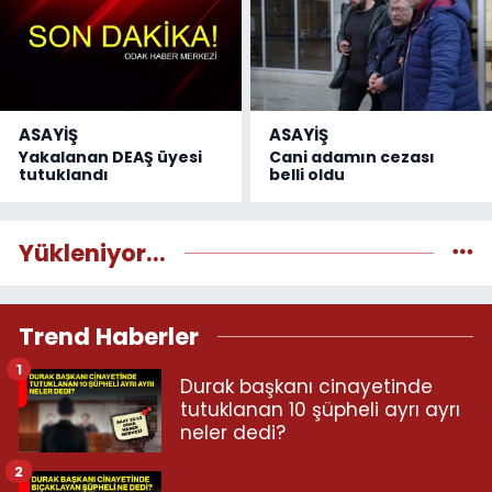
ASAYİŞ
ASAYİŞ
Yakalanan DEAŞ üyesi
Cani adamın cezası
tutuklandı
belli oldu
Yükleniyor...
Trend Haberler
1
Durak başkanı cinayetinde
tutuklanan 10 şüpheli ayrı ayrı
neler dedi?
2