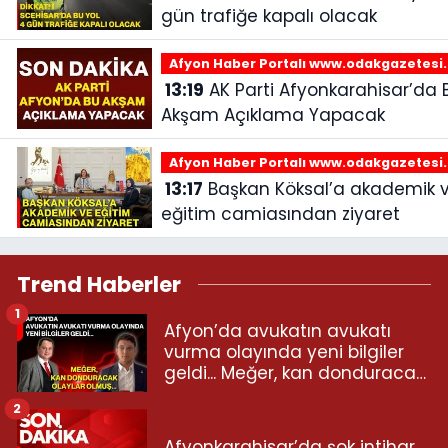
gün trafiğe kapalı olacak
Afyon Haber Portalı www.odakgazetesi
13:19
AK Parti Afyonkarahisar’da Bu
Akşam Açıklama Yapacak
Afyon Haber Portalı www.odakgazetesi
13:17
Başkan Köksal’a akademik ve
eğitim camiasından ziyaret
Trend Haberler
1
Afyon’da avukatın avukatı
vurma olayında yeni bilgiler
geldi... Meğer, kan donduracak
olaylar olmuş...
2
Afyonkarahisar’da şok intihar