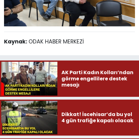
Kaynak:
ODAK HABER MERKEZİ
AK Parti Kadın Kolları’ndan
görme engellilere destek
mesajı
Dikkat! İscehisar’da bu yol
4 gün trafiğe kapalı olacak