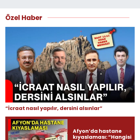
Özel Haber
“İcraat nasıl yapılır, dersini alsınlar”
Afyon’da hastane
kıyaslaması: “Hangisi