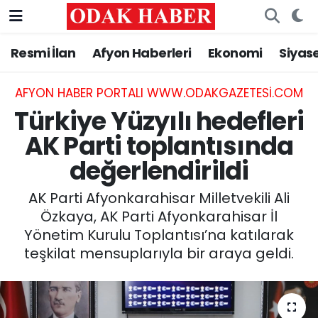
Resmi İlan
Afyon Haberleri
Ekonomi
Siyas
AFYONKARAHİSAR HABERLERİ
Afyonkarahisar Nöbetçi Eczaneler
Resmi İlan
Afyonkarahisar Hava Durumu
AFYON HABER PORTALI WWW.ODAKGAZETESI.COM
Türkiye Yüzyılı hedefleri
ASAYİŞ
Afyonkarahisar Namaz Vakitleri
AK Parti toplantısında
değerlendirildi
GÜNCEL
Afyonkarahisar Trafik Yoğunluk Haritası
AK Parti Afyonkarahisar Milletvekili Ali
SİYASET
Süper Lig Puan Durumu ve Fikstür
Özkaya, AK Parti Afyonkarahisar İl
Yönetim Kurulu Toplantısı’na katılarak
EĞİTİM
Tüm Manşetler
teşkilat mensuplarıyla bir araya geldi.
MAGAZİN
Son Dakika Haberleri
SAĞLIK
Haber Arşivi