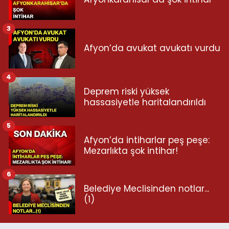
3
Afyon’da avukat avukatı vurdu
4
Deprem riski yüksek
hassasiyetle haritalandırıldı
5
Afyon’da intiharlar peş peşe:
Mezarlıkta şok intihar!
6
Belediye Meclisinden notlar...
(1)