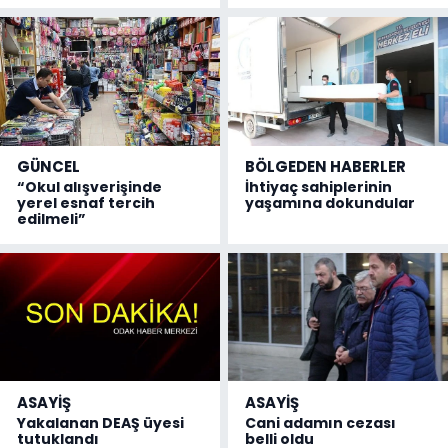
GÜNCEL
BÖLGEDEN HABERLER
“Okul alışverişinde
İhtiyaç sahiplerinin
yerel esnaf tercih
yaşamına dokundular
edilmeli”
ASAYİŞ
ASAYİŞ
Yakalanan DEAŞ üyesi
Cani adamın cezası
tutuklandı
belli oldu