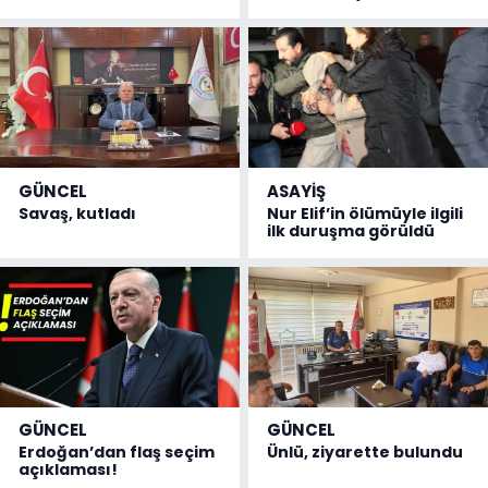
GÜNCEL
ASAYİŞ
Savaş, kutladı
Nur Elif’in ölümüyle ilgili
ilk duruşma görüldü
GÜNCEL
GÜNCEL
Erdoğan’dan flaş seçim
Ünlü, ziyarette bulundu
açıklaması!