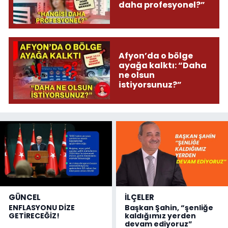
daha profesyonel?”
Afyon’da o bölge
ayağa kalktı: “Daha
ne olsun
istiyorsunuz?”
GÜNCEL
İLÇELER
ENFLASYONU DİZE
Başkan Şahin, “şenliğe
GETİRECEĞİZ!
kaldığımız yerden
devam ediyoruz”