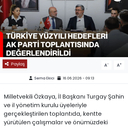
SPOR
11:11 MANŞET
Paylaş
-
+
A
A
Sema Ekici
16.06.2026 - 09:13
Milletvekili Özkaya, İl Başkanı Turgay Şahin
ve il yönetim kurulu üyeleriyle
gerçekleştirilen toplantıda, kentte
yürütülen çalışmalar ve önümüzdeki