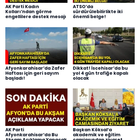
AK Parti Kadın
ATSO’da
Kolları’ndan görme
sürdürülebilirlikte iki
engellilere destek mesajı
önemli belge!
Afyonkarahisar’da Zafer
Dikkat! İscehisar’da bu
Haftası için geri sayım
yol 4 gün trafiğe kapalı
başladı!
olacak
AK Parti
Başkan Köksal’a
Afyonkarahisar’da Bu
akademik ve eğitim
Akşam Açıklama Yapacak
camiasından ziyaret