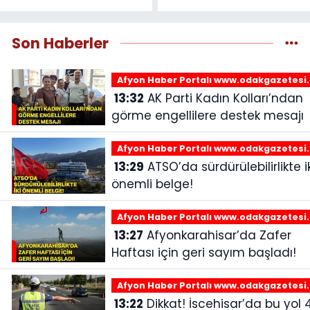
Son Haberler
Afyon Haber Portalı www.odakgazetesi
13:32
AK Parti Kadın Kolları’ndan
görme engellilere destek mesajı
Afyon Haber Portalı www.odakgazetesi
13:29
ATSO’da sürdürülebilirlikte iki
önemli belge!
Afyon Haber Portalı www.odakgazetesi
13:27
Afyonkarahisar’da Zafer
Haftası için geri sayım başladı!
Afyon Haber Portalı www.odakgazetesi
13:22
Dikkat! İscehisar’da bu yol 4