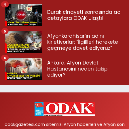
4
Durak cinayeti sonrasında acı
detaylara ODAK ulaştı!
5
Afyonkarahisar’ın adını
kirletiyorlar: “İlgilileri harekete
geçmeye davet ediyoruz”
6
Ankara, Afyon Devlet
Hastanesini neden takip
ediyor?
odakgazetesi.com sitemizi Afyon haberleri ve Afyon son