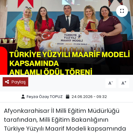
SPOR
11:11 MANŞET
Paylaş
-
+
A
A
Feyza Özay TOPUZ
24.06.2026 - 09:32
Afyonkarahisar İl Milli Eğitim Müdürlüğü
tarafından, Milli Eğitim Bakanlığının
Türkiye Yüzyılı Maarif Modeli kapsamında