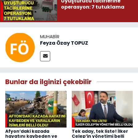
Uyuşturucu tacirlerine
operasyon: 7 tutuklama
MUHABIR
Feyza Özay TOPUZ
Bunlar da ilginizi çekebilir
Afyon’daki kazada
Tek aday, tek liste! İlker
hayatını kaybeden ve
Celep’in yönetimi belli