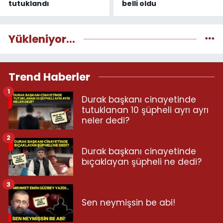
tutuklandı
belli oldu
Yükleniyor...
Trend Haberler
1
Durak başkanı cinayetinde
tutuklanan 10 şüpheli ayrı ayrı
neler dedi?
2
Durak başkanı cinayetinde
bıçaklayan şüpheli ne dedi?
3
Sen neymişsin be abi!