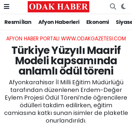
Resmi İlan
Afyon Haberleri
Ekonomi
Siyas
AFYONKARAHİSAR HABERLERİ
Nöbetçi Eczaneler
Resmi İlan
Hava Durumu
AFYON HABER PORTALI WWW.ODAKGAZETESI.COM
Türkiye Yüzyılı Maarif
ASAYİŞ
Trafik Durumu
Modeli kapsamında
anlamlı ödül töreni
GÜNCEL
Süper Lig Puan Durumu ve Fikstür
Afyonkarahisar İl Milli Eğitim Müdürlüğü
SİYASET
Tüm Manşetler
tarafından düzenlenen Erdem-Değer
Eylem Projesi Ödül Töreni’nde öğrencilere
EĞİTİM
Son Dakika Haberleri
ödülleri takdim edilirken, eğitim
camiasına katkı sunan isimler de plaketle
MAGAZİN
Haber Arşivi
onurlandırıldı.
SAĞLIK