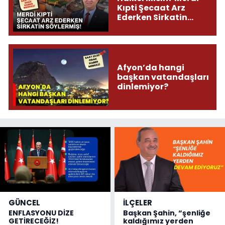
Kıpti Şecaat Arz
Ederken Sirkatin
Söylermiş!
Afyon’da hangi
başkan vatandaşları
dinlemiyor?
GÜNCEL
İLÇELER
ENFLASYONU DİZE
Başkan Şahin, “şenliğe
GETİRECEĞİZ!
kaldığımız yerden