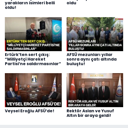
yaralıların isimleri belli
oldu
oldu!
Ertürk’ten sert çıkış:
AFSÜ mezunları yıllar
“Milliyetçi Hareket
sonra aynı çatı altında
Partisi’ne saldırmasınlar”
buluştu!
Veysel Eroğlu AFSÜ’de!
Rektör Aslan ve Yusuf
Altın bir araya geldi!