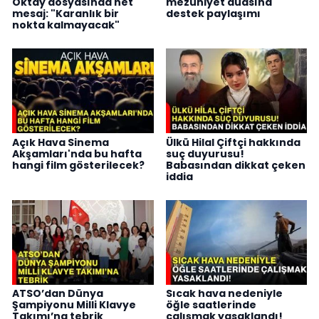
Oktay dosyasında net
mezuniyet duasına
mesaj: "Karanlık bir
destek paylaşımı
nokta kalmayacak"
Açık Hava Sinema
Ülkü Hilal Çiftçi hakkında
Akşamları'nda bu hafta
suç duyurusu!
hangi film gösterilecek?
Babasından dikkat çeken
iddia
ATSO’dan Dünya
Sıcak hava nedeniyle
Şampiyonu Milli Klavye
öğle saatlerinde
Takımı’na tebrik
çalışmak yasaklandı!