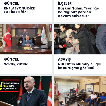
GÜNCEL
İLÇELER
ENFLASYONU DİZE
Başkan Şahin, “şenliğe
GETİRECEĞİZ!
kaldığımız yerden
devam ediyoruz”
GÜNCEL
ASAYİŞ
Savaş, kutladı
Nur Elif’in ölümüyle ilgili
ilk duruşma görüldü