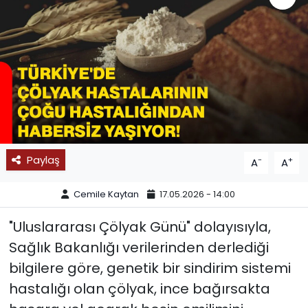
SPOR
11:11 MANŞET
Paylaş
-
+
A
A
Cemile Kaytan
17.05.2026 - 14:00
"Uluslararası Çölyak Günü" dolayısıyla,
Sağlık Bakanlığı verilerinden derlediği
bilgilere göre, genetik bir sindirim sistemi
hastalığı olan çölyak, ince bağırsakta