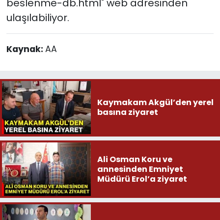
beslenme-db.html" web adresinden
ulaşılabiliyor.
Kaynak:
AA
Kaymakam Akgül’den yerel
basına ziyaret
Ali Osman Koru ve
annesinden Emniyet
Müdürü Erol’a ziyaret