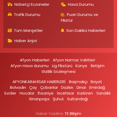
Nöbetçi Eczaneler
Hava Durumu
Trafik Durumu
Puan Durumu ve
Fikstür
Tüm Manşetler
Son Dakika Haberleri
Haber Arşivi
Afyon Haberleri
Afyon Namaz Vakitleri
Afyon Hava durumu
Lig Fikstürü
Künye
İletişim
Gizlilik Sözleşmesi
AFYONKARAHİSAR HABERLERİ
Başmakçı
Bayat
Bolvadin
Çay
Çobanlar
Dazkırı
Dinar
Emirdağ‎
Evciler‎
Hocalar
İhsaniye‎
İscehisar
Kızılören‎
Sandıklı‎
Sinanpaşa
Şuhut
Sultandağı
Haber Yazılımı:
TE Bilişim