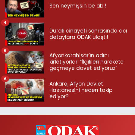
Sen neymişsin be abi!
4
Durak cinayeti sonrasında acı
detaylara ODAK ulaştı!
5
Afyonkarahisar’ın adını
kirletiyorlar: “İlgilileri harekete
geçmeye davet ediyoruz”
6
Ankara, Afyon Devlet
Hastanesini neden takip
ediyor?