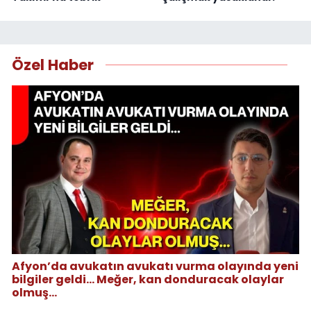
Özel Haber
Afyon’da avukatın avukatı vurma olayında yeni
bilgiler geldi... Meğer, kan donduracak olaylar
olmuş...