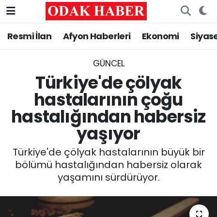
Resmi İlan
Afyon Haberleri
Ekonomi
Siyas
AFYONKARAHİSAR HABERLERİ
Nöbetçi Eczaneler
Resmi İlan
Hava Durumu
GÜNCEL
Türkiye'de çölyak
ASAYİŞ
Trafik Durumu
hastalarının çoğu
hastalığından habersiz
GÜNCEL
Süper Lig Puan Durumu ve Fikstür
yaşıyor
SİYASET
Tüm Manşetler
Türkiye'de çölyak hastalarının büyük bir
EĞİTİM
Son Dakika Haberleri
bölümü hastalığından habersiz olarak
yaşamını sürdürüyor.
MAGAZİN
Haber Arşivi
SAĞLIK