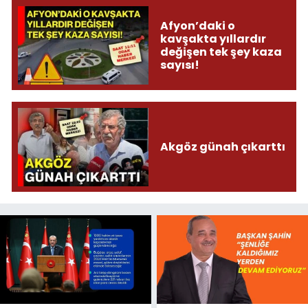
Afyon’daki o
kavşakta yıllardır
değişen tek şey kaza
sayısı!
Akgöz günah çıkarttı