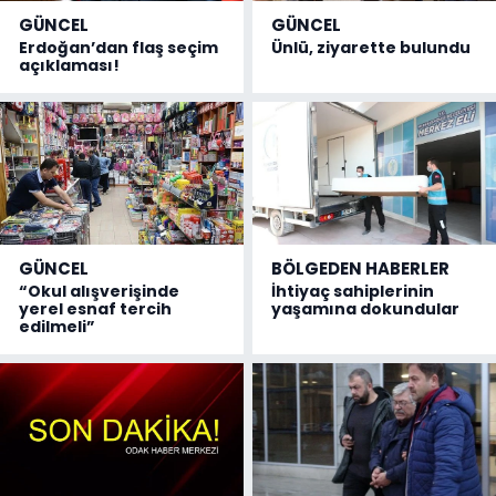
GÜNCEL
GÜNCEL
Erdoğan’dan flaş seçim
Ünlü, ziyarette bulundu
açıklaması!
GÜNCEL
BÖLGEDEN HABERLER
“Okul alışverişinde
İhtiyaç sahiplerinin
yerel esnaf tercih
yaşamına dokundular
edilmeli”