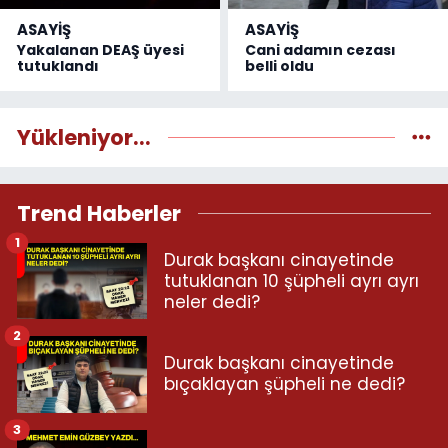
ASAYİŞ
ASAYİŞ
Yakalanan DEAŞ üyesi
Cani adamın cezası
tutuklandı
belli oldu
Yükleniyor...
Trend Haberler
1
Durak başkanı cinayetinde
tutuklanan 10 şüpheli ayrı ayrı
neler dedi?
2
Durak başkanı cinayetinde
bıçaklayan şüpheli ne dedi?
3