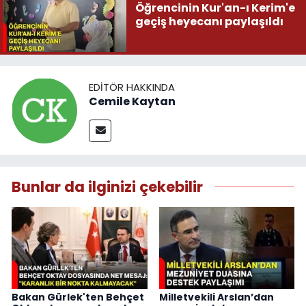
Öğrencinin Kur'an-ı Kerim'e
geçiş heyecanı paylaşıldı
EDITÖR HAKKINDA
Cemile Kaytan
Bunlar da ilginizi çekebilir
Bakan Gürlek'ten Behçet
Milletvekili Arslan’dan