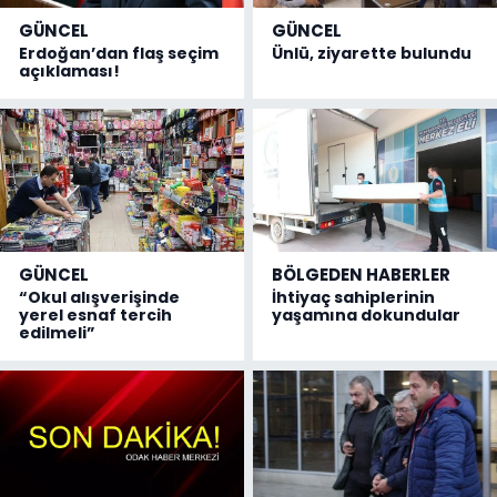
GÜNCEL
GÜNCEL
Erdoğan’dan flaş seçim
Ünlü, ziyarette bulundu
açıklaması!
GÜNCEL
BÖLGEDEN HABERLER
“Okul alışverişinde
İhtiyaç sahiplerinin
yerel esnaf tercih
yaşamına dokundular
edilmeli”