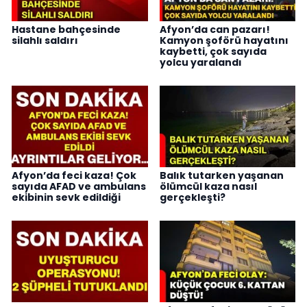
Hastane bahçesinde
Afyon’da can pazarı!
silahlı saldırı
Kamyon şoförü hayatını
kaybetti, çok sayıda
yolcu yaralandı
Afyon’da feci kaza! Çok
Balık tutarken yaşanan
sayıda AFAD ve ambulans
ölümcül kaza nasıl
ekibinin sevk edildiği
gerçekleşti?