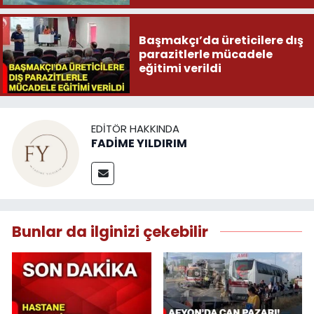
Başmakçı’da üreticilere dış
parazitlerle mücadele
eğitimi verildi
EDITÖR HAKKINDA
FADİME YILDIRIM
Bunlar da ilginizi çekebilir