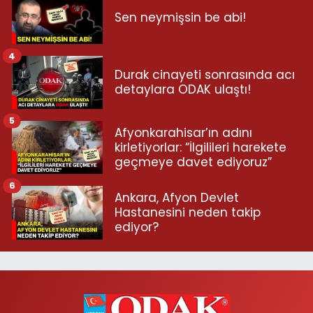
Sen neymişsin be abi!
4
Durak cinayeti sonrasında acı
detaylara ODAK ulaştı!
5
Afyonkarahisar’ın adını
kirletiyorlar: “İlgilileri harekete
geçmeye davet ediyoruz”
6
Ankara, Afyon Devlet
Hastanesini neden takip
ediyor?