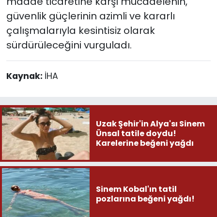
madde ticaretine karşı mücadelenin,
güvenlik güçlerinin azimli ve kararlı
çalışmalarıyla kesintisiz olarak
sürdürüleceğini vurguladı.
Kaynak:
İHA
Uzak Şehir'in Alya'sı Sinem
Ünsal tatile doydu!
Karelerine beğeni yağdı
Sinem Kobal'ın tatil
pozlarına beğeni yağdı!