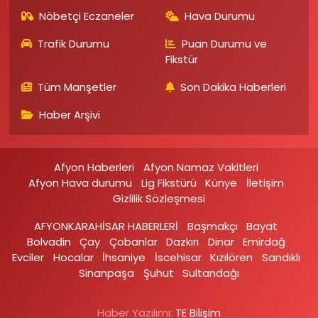
Nöbetçi Eczaneler
Hava Durumu
Trafik Durumu
Puan Durumu ve
Fikstür
Tüm Manşetler
Son Dakika Haberleri
Haber Arşivi
Afyon Haberleri
Afyon Namaz Vakitleri
Afyon Hava durumu
Lig Fikstürü
Künye
İletişim
Gizlilik Sözleşmesi
AFYONKARAHİSAR HABERLERİ
Başmakçı
Bayat
Bolvadin
Çay
Çobanlar
Dazkırı
Dinar
Emirdağ‎
Evciler‎
Hocalar
İhsaniye‎
İscehisar
Kızılören‎
Sandıklı‎
Sinanpaşa
Şuhut
Sultandağı
Haber Yazılımı:
TE Bilişim