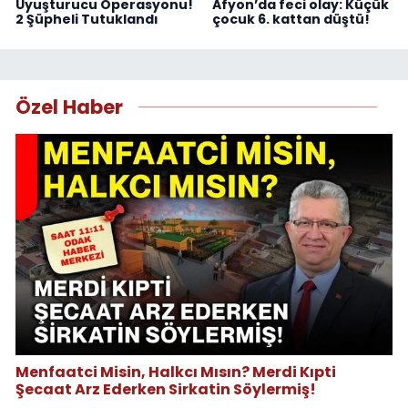
Uyuşturucu Operasyonu!
Afyon’da feci olay: Küçük
2 Şüpheli Tutuklandı
çocuk 6. kattan düştü!
Özel Haber
Menfaatci Misin, Halkcı Mısın? Merdi Kıpti
Şecaat Arz Ederken Sirkatin Söylermiş!