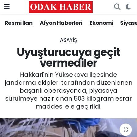
Resmi İlan
Afyon Haberleri
Ekonomi
Siyas
AFYONKARAHİSAR HABERLERİ
Nöbetçi Eczaneler
Resmi İlan
Hava Durumu
ASAYİŞ
Uyuşturucuya geçit
ASAYİŞ
Trafik Durumu
vermediler
GÜNCEL
Süper Lig Puan Durumu ve Fikstür
Hakkari'nin Yüksekova ilçesinde
jandarma ekipleri tarafından düzenlenen
SİYASET
Tüm Manşetler
başarılı operasyonda, piyasaya
sürülmeye hazırlanan 503 kilogram esrar
EĞİTİM
Son Dakika Haberleri
maddesi ele geçirildi.
MAGAZİN
Haber Arşivi
SAĞLIK