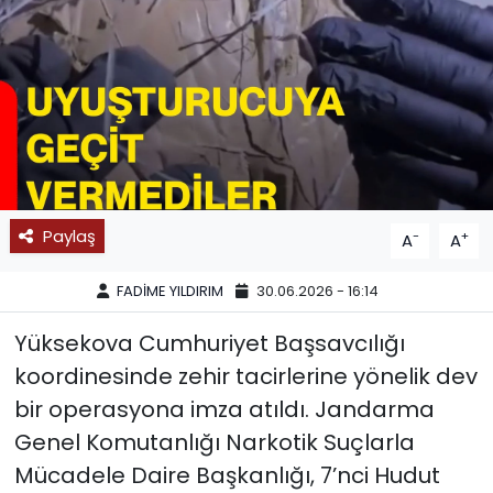
SPOR
11:11 MANŞET
Paylaş
-
+
A
A
FADİME YILDIRIM
30.06.2026 - 16:14
Yüksekova Cumhuriyet Başsavcılığı
koordinesinde zehir tacirlerine yönelik dev
bir operasyona imza atıldı. Jandarma
Genel Komutanlığı Narkotik Suçlarla
Mücadele Daire Başkanlığı, 7’nci Hudut