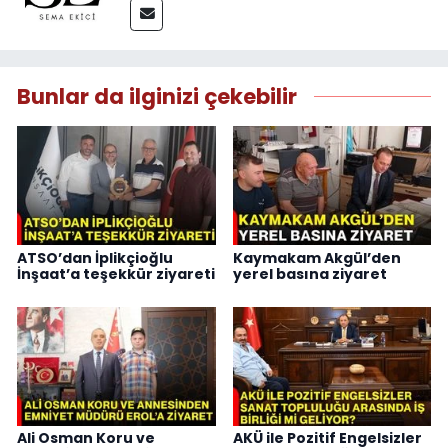
Bunlar da ilginizi çekebilir
ATSO’dan İplikçioğlu
Kaymakam Akgül’den
İnşaat’a teşekkür ziyareti
yerel basına ziyaret
Ali Osman Koru ve
AKÜ ile Pozitif Engelsizler