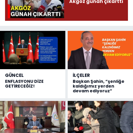
Akgöz günah çıkarttı
GÜNCEL
İLÇELER
ENFLASYONU DİZE
Başkan Şahin, “şenliğe
GETİRECEĞİZ!
kaldığımız yerden
devam ediyoruz”