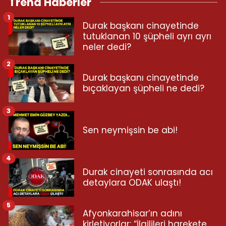
Trend Haberler
1
Durak başkanı cinayetinde
tutuklanan 10 şüpheli ayrı ayrı
neler dedi?
2
Durak başkanı cinayetinde
bıçaklayan şüpheli ne dedi?
3
Sen neymişsin be abi!
4
Durak cinayeti sonrasında acı
detaylara ODAK ulaştı!
5
Afyonkarahisar’ın adını
kirletiyorlar: “İlgilileri harekete