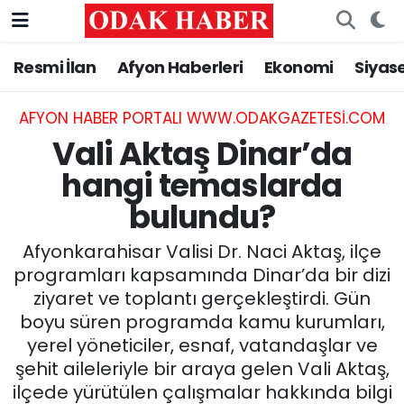
Resmi İlan
Afyon Haberleri
Ekonomi
Siyas
AFYONKARAHİSAR HABERLERİ
Nöbetçi Eczaneler
Resmi İlan
Hava Durumu
AFYON HABER PORTALI WWW.ODAKGAZETESI.COM
Vali Aktaş Dinar’da
ASAYİŞ
Trafik Durumu
hangi temaslarda
bulundu?
GÜNCEL
Süper Lig Puan Durumu ve Fikstür
Afyonkarahisar Valisi Dr. Naci Aktaş, ilçe
SİYASET
Tüm Manşetler
programları kapsamında Dinar’da bir dizi
ziyaret ve toplantı gerçekleştirdi. Gün
EĞİTİM
Son Dakika Haberleri
boyu süren programda kamu kurumları,
yerel yöneticiler, esnaf, vatandaşlar ve
MAGAZİN
Haber Arşivi
şehit aileleriyle bir araya gelen Vali Aktaş,
SAĞLIK
ilçede yürütülen çalışmalar hakkında bilgi