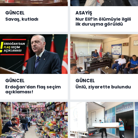
GÜNCEL
ASAYİŞ
Savaş, kutladı
Nur Elif’in ölümüyle ilgili
ilk duruşma görüldü
GÜNCEL
GÜNCEL
Erdoğan’dan flaş seçim
Ünlü, ziyarette bulundu
açıklaması!