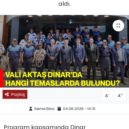
aldı.
SPOR
11:11 MANŞET
Paylaş
-
+
A
A
Sema Ekici
04.06.2026 - 14:31
Program kapsamında Dinar