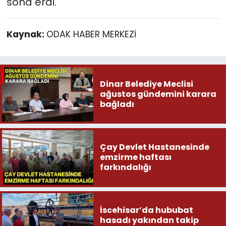
sona erdi.
Kaynak:
ODAK HABER MERKEZİ
Dinar Belediye Meclisi
ağustos gündemini karara
bağladı
Çay Devlet Hastanesinde
emzirme haftası
farkındalığı
İscehisar’da hububat
hasadı yakından takip