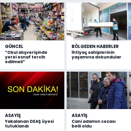
GÜNCEL
BÖLGEDEN HABERLER
“Okul alışverişinde
İhtiyaç sahiplerinin
yerel esnaf tercih
yaşamına dokundular
edilmeli”
ASAYİŞ
ASAYİŞ
Yakalanan DEAŞ üyesi
Cani adamın cezası
tutuklandı
belli oldu