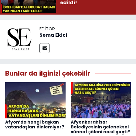
edildi!
EDITÖR
Sema Ekici
Bunlar da ilginizi çekebilir
Afyon’da hangi başkan
Afyonkarahisar
vatandaşları dinlemiyor?
Belediyesinin geleneksel
sünnet şöleni nasıl geçti?