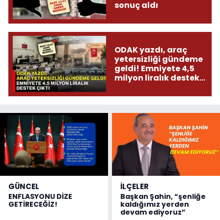
sonuç aldı
ODAK yazdı, araç
yetersizliği gündeme
geldi! Emniyete 4,5
milyon liralık destek
çıktı
GÜNCEL
İLÇELER
ENFLASYONU DİZE
Başkan Şahin, “şenliğe
GETİRECEĞİZ!
kaldığımız yerden
devam ediyoruz”