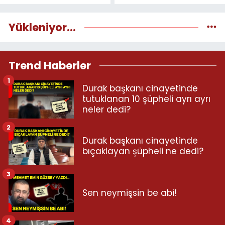
Yükleniyor...
Trend Haberler
1
Durak başkanı cinayetinde
tutuklanan 10 şüpheli ayrı ayrı
neler dedi?
2
Durak başkanı cinayetinde
bıçaklayan şüpheli ne dedi?
3
Sen neymişsin be abi!
4