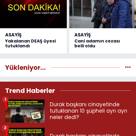
ASAYİŞ
ASAYİŞ
Yakalanan DEAŞ üyesi
Cani adamın cezası
tutuklandı
belli oldu
Yükleniyor...
Trend Haberler
1
Durak başkanı cinayetinde
tutuklanan 10 şüpheli ayrı ayrı
neler dedi?
2
Durak başkanı cinayetinde