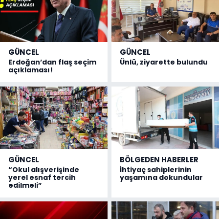
GÜNCEL
GÜNCEL
Erdoğan’dan flaş seçim
Ünlü, ziyarette bulundu
açıklaması!
GÜNCEL
BÖLGEDEN HABERLER
“Okul alışverişinde
İhtiyaç sahiplerinin
yerel esnaf tercih
yaşamına dokundular
edilmeli”