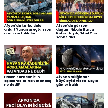
Afyon’da korku dolu
Afyon’da görkemli
anlar! Yanan araçtan son
düğün! Nikahı Burcu
anda kurtuldular
Köksal kıydı, Sibel Can
sahne aldı
Hasan Karadeniz’in
Afyon Valiliğinden
açıklamalarına vatandaş
büyüleyici video: Sayılı
ne dedi?
günler kaldı