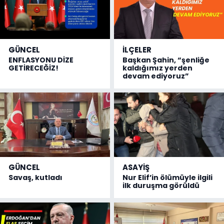
GÜNCEL
İLÇELER
ENFLASYONU DİZE
Başkan Şahin, “şenliğe
GETİRECEĞİZ!
kaldığımız yerden
devam ediyoruz”
GÜNCEL
ASAYİŞ
Savaş, kutladı
Nur Elif’in ölümüyle ilgili
ilk duruşma görüldü