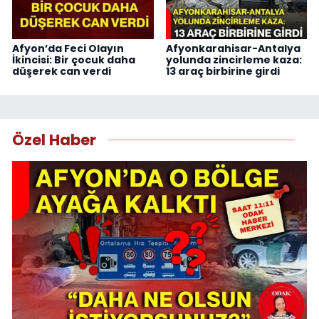
Afyon’da Feci Olayın
Afyonkarahisar-Antalya
İkincisi: Bir çocuk daha
yolunda zincirleme kaza:
düşerek can verdi
13 araç birbirine girdi
Özel Haber