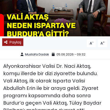
SPOR
11:11 MANŞET
Paylaş
-
+
A
A
Mustafa Dadak
05.06.2026 - 09:32
Afyonkarahisar Valisi Dr. Naci Aktaş,
komşu illerde bir dizi ziyarette bulundu.
Vali Aktaş, ilk olarak Isparta Valisi
Abdullah Erin ile bir araya geldi. Ziyaret
programı kapsamında daha sonra
Burdur’a geçen Vali Aktaş, Tülay Baydar