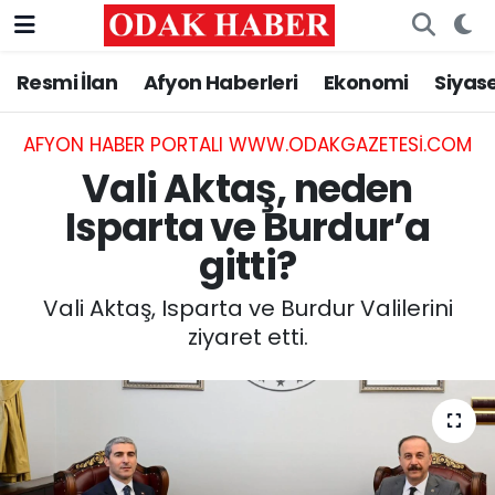
Resmi İlan
Afyon Haberleri
Ekonomi
Siyas
AFYONKARAHİSAR HABERLERİ
Nöbetçi Eczaneler
Resmi İlan
Hava Durumu
AFYON HABER PORTALI WWW.ODAKGAZETESI.COM
Vali Aktaş, neden
ASAYİŞ
Trafik Durumu
Isparta ve Burdur’a
gitti?
GÜNCEL
Süper Lig Puan Durumu ve Fikstür
Vali Aktaş, Isparta ve Burdur Valilerini
SİYASET
Tüm Manşetler
ziyaret etti.
EĞİTİM
Son Dakika Haberleri
MAGAZİN
Haber Arşivi
SAĞLIK