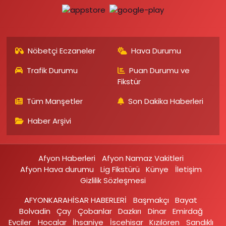
Nöbetçi Eczaneler
Hava Durumu
Trafik Durumu
Puan Durumu ve
Fikstür
Tüm Manşetler
Son Dakika Haberleri
Haber Arşivi
Afyon Haberleri
Afyon Namaz Vakitleri
Afyon Hava durumu
Lig Fikstürü
Künye
İletişim
Gizlilik Sözleşmesi
AFYONKARAHİSAR HABERLERİ
Başmakçı
Bayat
Bolvadin
Çay
Çobanlar
Dazkırı
Dinar
Emirdağ‎
Evciler‎
Hocalar
İhsaniye‎
İscehisar
Kızılören‎
Sandıklı‎