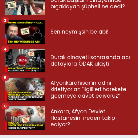
bıçaklayan şüpheli ne dedi?
3
Sen neymişsin be abi!
4
Durak cinayeti sonrasında acı
detaylara ODAK ulaştı!
5
Afyonkarahisar’ın adını
kirletiyorlar: “İlgilileri harekete
geçmeye davet ediyoruz”
6
Ankara, Afyon Devlet
Hastanesini neden takip
ediyor?