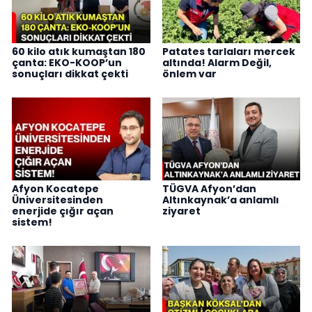
60 kilo atık kumaştan 180
Patates tarlaları mercek
çanta: EKO-KOOP’un
altında! Alarm Değil,
sonuçları dikkat çekti
önlem var
Afyon Kocatepe
TÜGVA Afyon’dan
Üniversitesinden
Altınkaynak’a anlamlı
enerjide çığır açan
ziyaret
sistem!