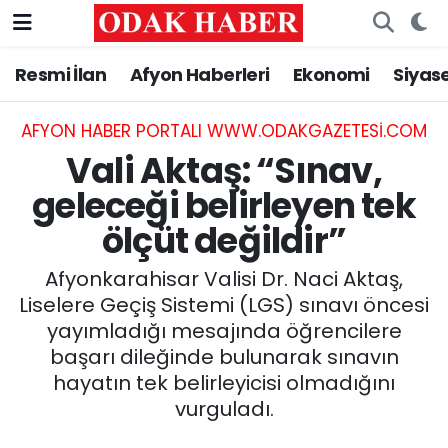
Resmi İlan
Afyon Haberleri
Ekonomi
Siyas
AFYONKARAHİSAR HABERLERİ
Nöbetçi Eczaneler
Resmi İlan
Hava Durumu
AFYON HABER PORTALI WWW.ODAKGAZETESI.COM
Vali Aktaş: “Sınav,
ASAYİŞ
Trafik Durumu
geleceği belirleyen tek
ölçüt değildir”
GÜNCEL
Süper Lig Puan Durumu ve Fikstür
Afyonkarahisar Valisi Dr. Naci Aktaş,
SİYASET
Tüm Manşetler
Liselere Geçiş Sistemi (LGS) sınavı öncesi
yayımladığı mesajında öğrencilere
EĞİTİM
Son Dakika Haberleri
başarı dileğinde bulunarak sınavın
hayatın tek belirleyicisi olmadığını
MAGAZİN
Haber Arşivi
vurguladı.
SAĞLIK