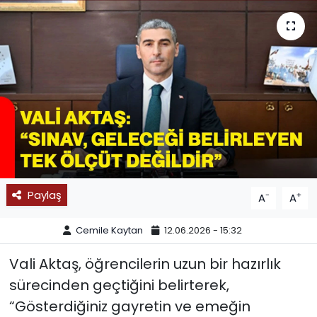
SPOR
11:11 MANŞET
Paylaş
-
+
A
A
Cemile Kaytan
12.06.2026 - 15:32
Vali Aktaş, öğrencilerin uzun bir hazırlık
sürecinden geçtiğini belirterek,
“Gösterdiğiniz gayretin ve emeğin