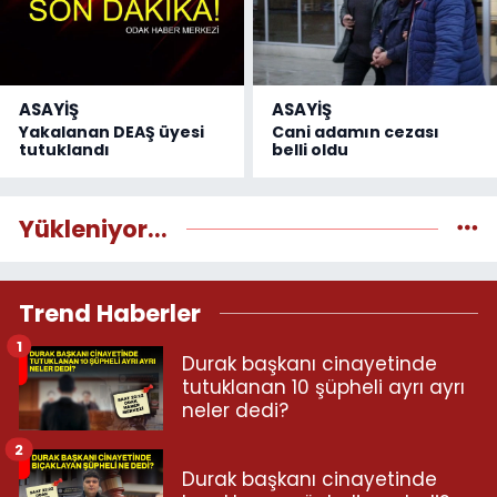
ASAYİŞ
ASAYİŞ
Yakalanan DEAŞ üyesi
Cani adamın cezası
tutuklandı
belli oldu
Yükleniyor...
Trend Haberler
1
Durak başkanı cinayetinde
tutuklanan 10 şüpheli ayrı ayrı
neler dedi?
2
Durak başkanı cinayetinde