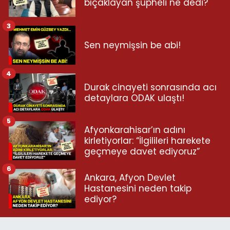
bıçaklayan şüpheli ne dedi?
3
Sen neymişsin be abi!
4
Durak cinayeti sonrasında acı
detaylara ODAK ulaştı!
5
Afyonkarahisar’ın adını
kirletiyorlar: “İlgilileri harekete
geçmeye davet ediyoruz”
6
Ankara, Afyon Devlet
Hastanesini neden takip
ediyor?