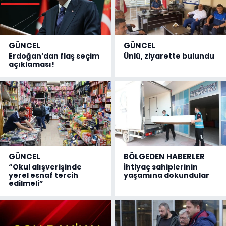
GÜNCEL
GÜNCEL
Erdoğan’dan flaş seçim
Ünlü, ziyarette bulundu
açıklaması!
GÜNCEL
BÖLGEDEN HABERLER
“Okul alışverişinde
İhtiyaç sahiplerinin
yerel esnaf tercih
yaşamına dokundular
edilmeli”