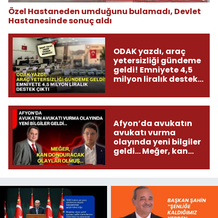
Özel Hastaneden umduğunu bulamadı, Devlet
Hastanesinde sonuç aldı
ODAK yazdı, araç
yetersizliği gündeme
geldi! Emniyete 4,5
milyon liralık destek
çıktı
Afyon’da avukatın
avukatı vurma
olayında yeni bilgiler
geldi... Meğer, kan
donduracak olaylar
olmuş...