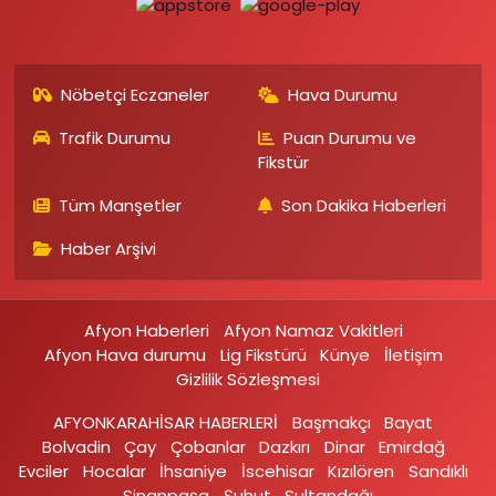
Nöbetçi Eczaneler
Hava Durumu
Trafik Durumu
Puan Durumu ve
Fikstür
Tüm Manşetler
Son Dakika Haberleri
Haber Arşivi
Afyon Haberleri
Afyon Namaz Vakitleri
Afyon Hava durumu
Lig Fikstürü
Künye
İletişim
Gizlilik Sözleşmesi
AFYONKARAHİSAR HABERLERİ
Başmakçı
Bayat
Bolvadin
Çay
Çobanlar
Dazkırı
Dinar
Emirdağ‎
Evciler‎
Hocalar
İhsaniye‎
İscehisar
Kızılören‎
Sandıklı‎
Sinanpaşa
Şuhut
Sultandağı