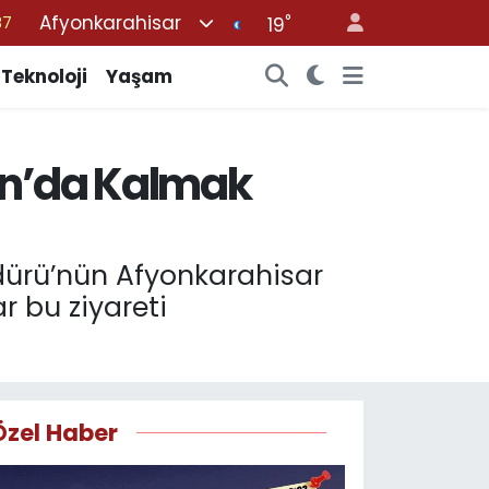
Afyonkarahisar
°
18
19
32
Teknoloji
Yaşam
38
59
yon’da Kalmak
14
87
üdürü’nün Afyonkarahisar
 bu ziyareti
Özel Haber