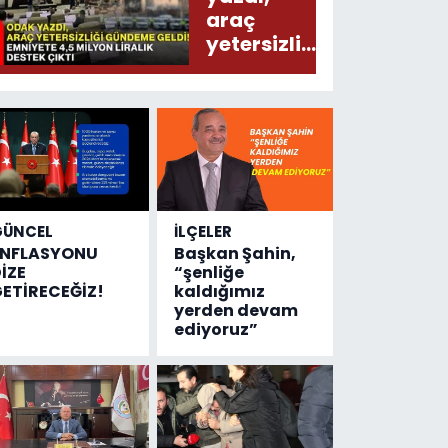
araç
yetersizliği
gündeme
geldi!
Emniyete
4,5 milyon
liralık
destek
çıktı
GÜNCEL
İLÇELER
ENFLASYONU
Başkan Şahin,
İZE
“şenliğe
ETİRECEĞİZ!
kaldığımız
yerden devam
ediyoruz”