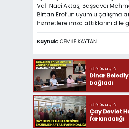
Vali Naci Aktaş, Başsavcı Meh
Birtan Erol’un uyumlu çalışmala
hizmetlere imza attıklarını dile g
Kaynak:
CEMİLE KAYTAN
EDITÖRÜN SEÇTIĞI
Dinar Beledi
bağladı
EDITÖRÜN SEÇTIĞI
Çay Devlet H
farkındalığı