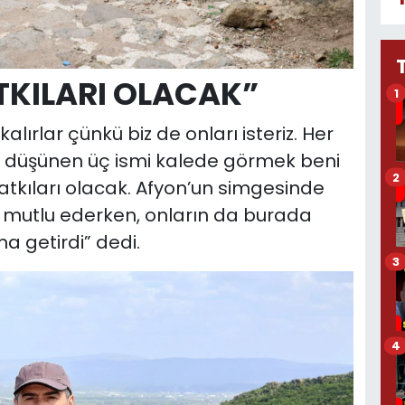
TKILARI OLACAK”
1
kalırlar çünkü biz de onları isteriz. Her
ni düşünen üç ismi kalede görmek beni
2
atkıları olacak. Afyon’un simgesinde
 mutlu ederken, onların da burada
a getirdi” dedi.
3
4