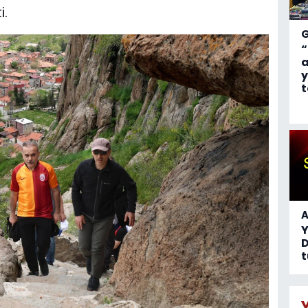
i.
“
a
y
t
A
D
t