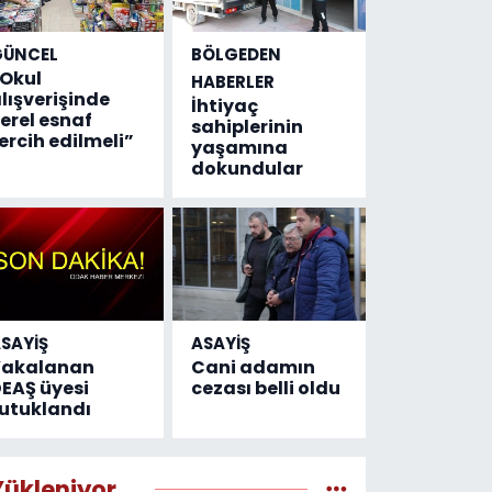
GÜNCEL
BÖLGEDEN
Okul
HABERLER
lışverişinde
İhtiyaç
erel esnaf
sahiplerinin
ercih edilmeli”
yaşamına
dokundular
SAYİŞ
ASAYİŞ
Yakalanan
Cani adamın
EAŞ üyesi
cezası belli oldu
utuklandı
Yükleniyor...