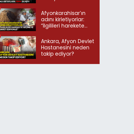
ulaştı!
Afyonkarahisar’ın
adını kirletiyorlar:
“İlgilileri harekete
geçmeye davet
ediyoruz”
Ankara, Afyon Devlet
Hastanesini neden
takip ediyor?