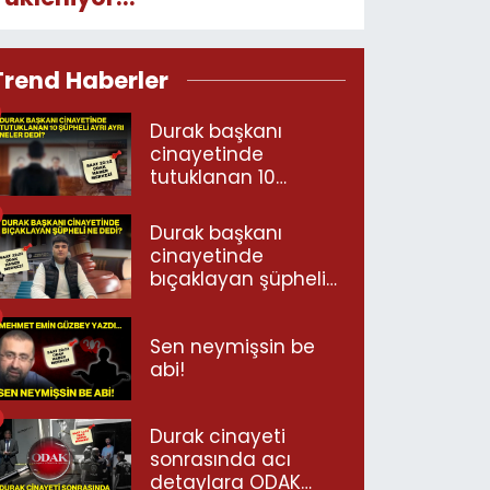
Trend Haberler
Durak başkanı
cinayetinde
tutuklanan 10
şüpheli ayrı ayrı
neler dedi?
Durak başkanı
cinayetinde
bıçaklayan şüpheli
ne dedi?
Sen neymişsin be
abi!
Durak cinayeti
sonrasında acı
detaylara ODAK