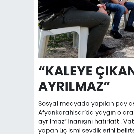
“KALEYE ÇIKAN
AYRILMAZ”
Sosyal medyada yapılan paylaş
Afyonkarahisar’da yaygın olarak 
ayrılmaz” inanışını hatırlattı. 
yapan üç ismi sevdiklerini belir