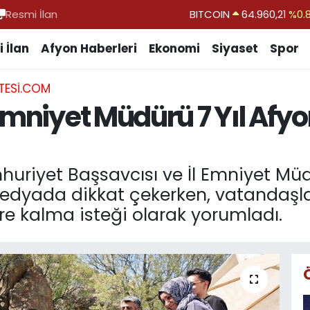
Resmi İlan
DOLAR
47,7436
%0.
EURO
55,2510
%0.
 İlan
Afyon Haberleri
Ekonomi
Siyaset
Spor
STERLİN
64,4811
%0.
TESI.COM
GRAM ALTIN
6648.99
%2.
 Emniyet Müdürü 7 Yıl Af
BİST100
13.779
%-
BITCOIN
64.960,21
%0.
mhuriyet Başsavcısı ve İl Emniyet M
edyada dikkat çekerken, vatandaşlar
e kalma isteği olarak yorumladı.