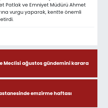
met Patlak ve Emniyet Müdürü Ahmet
rına vurgu yaparak, kentte önemli
etirdi.
ye Meclisi ağustos gündemini karara
astanesinde emzirme haftası