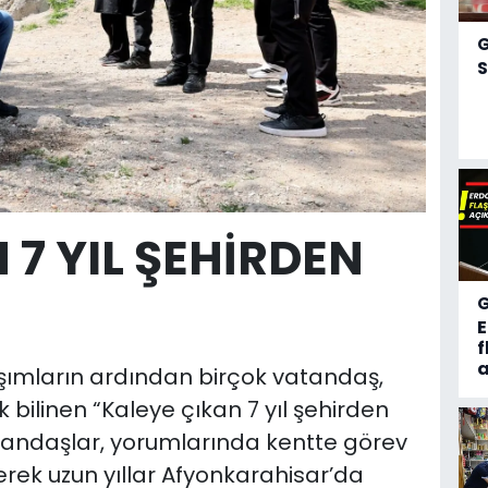
S
 7 YIL ŞEHİRDEN
f
a
ımların ardından birçok vatandaş,
bilinen “Kaleye çıkan 7 yıl şehirden
Vatandaşlar, yorumlarında kentte görev
terek uzun yıllar Afyonkarahisar’da