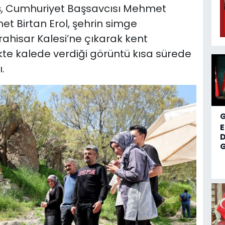
aş, Cumhuriyet Başsavcısı Mehmet
et Birtan Erol, şehrin simge
rahisar Kalesi’ne çıkarak kent
likte kalede verdiği görüntü kısa sürede
.
D
G