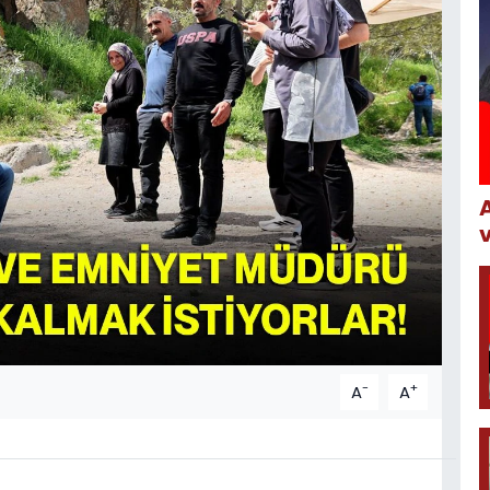
-
+
A
A