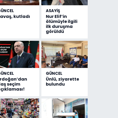
GÜNCEL
ASAYİŞ
avaş, kutladı
Nur Elif’in
ölümüyle ilgili
ilk duruşma
görüldü
GÜNCEL
GÜNCEL
Erdoğan’dan
Ünlü, ziyarette
laş seçim
bulundu
çıklaması!