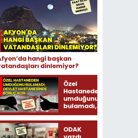
Afyon’da hangi başkan
vatandaşları dinlemiyor?
Özel
Hastaneden
umduğunu
bulamadı,
Devlet
Hastanesinde
sonuç aldı
ODAK
yazdı,