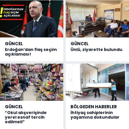
GÜNCEL
GÜNCEL
Erdoğan’dan flaş seçim
Ünlü, ziyarette bulundu
açıklaması!
GÜNCEL
BÖLGEDEN HABERLER
“Okul alışverişinde
İhtiyaç sahiplerinin
yerel esnaf tercih
yaşamına dokundular
edilmeli”