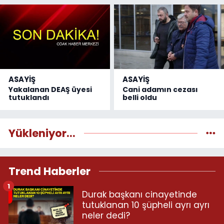
ASAYİŞ
ASAYİŞ
Yakalanan DEAŞ üyesi
Cani adamın cezası
tutuklandı
belli oldu
Yükleniyor...
Trend Haberler
1
Durak başkanı cinayetinde
tutuklanan 10 şüpheli ayrı ayrı
neler dedi?