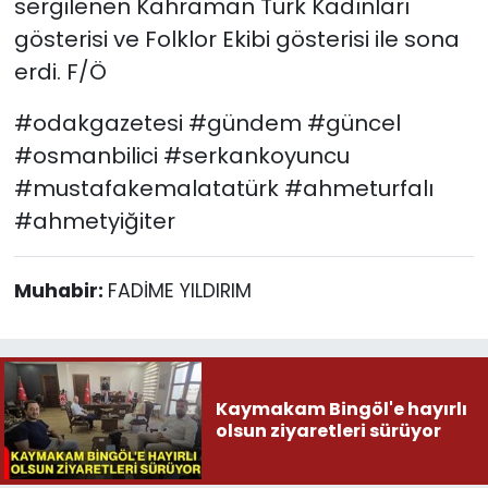
sergilenen Kahraman Türk Kadınları
gösterisi ve Folklor Ekibi gösterisi ile sona
erdi. F/Ö
#odakgazetesi #gündem #güncel
#osmanbilici #serkankoyuncu
#mustafakemalatatürk #ahmeturfalı
#ahmetyiğiter
Muhabir:
FADİME YILDIRIM
Kaymakam Bingöl'e hayırlı
olsun ziyaretleri sürüyor