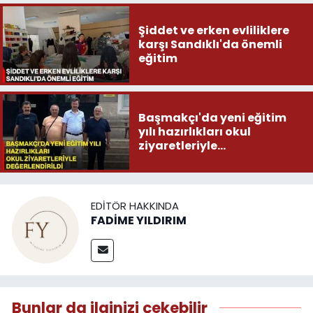
Şiddet ve erken evliliklere
karşı Sandıklı'da önemli
eğitim
Başmakçı'da yeni eğitim
yılı hazırlıkları okul
ziyaretleriyle
değerlendirildi
EDITÖR HAKKINDA
FADİME YILDIRIM
Bunlar da ilginizi çekebilir