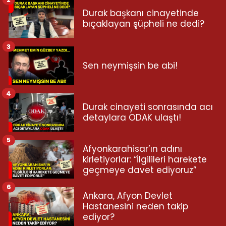
Durak başkanı cinayetinde
bıçaklayan şüpheli ne dedi?
3
Sen neymişsin be abi!
4
Durak cinayeti sonrasında acı
detaylara ODAK ulaştı!
5
Afyonkarahisar’ın adını
kirletiyorlar: “İlgilileri harekete
geçmeye davet ediyoruz”
6
Ankara, Afyon Devlet
Hastanesini neden takip
ediyor?