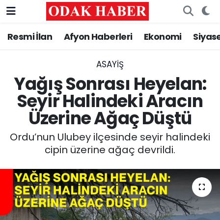
Resmi İlan
Afyon Haberleri
Ekonomi
Siyas
AFYONKARAHİSAR HABERLERİ
Nöbetçi Eczaneler
Resmi İlan
Hava Durumu
ASAYİŞ
Yağış Sonrası Heyelan:
ASAYİŞ
Trafik Durumu
Seyir Halindeki Aracın
Üzerine Ağaç Düştü
GÜNCEL
Süper Lig Puan Durumu ve Fikstür
Ordu’nun Ulubey ilçesinde seyir halindeki
SİYASET
Tüm Manşetler
cipin üzerine ağaç devrildi.
EĞİTİM
Son Dakika Haberleri
MAGAZİN
Haber Arşivi
SAĞLIK