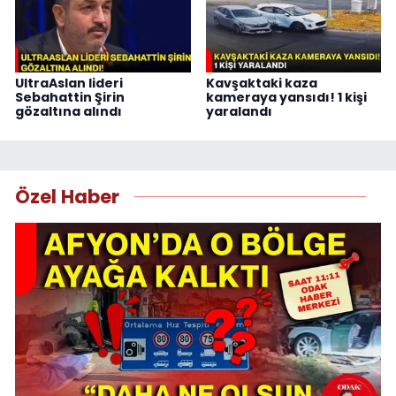
UltraAslan lideri
Kavşaktaki kaza
Sebahattin Şirin
kameraya yansıdı! 1 kişi
gözaltına alındı
yaralandı
Özel Haber