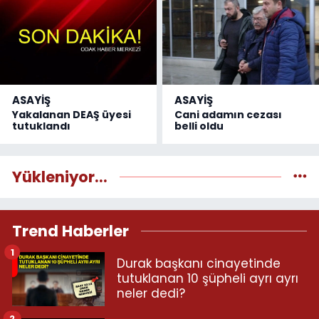
ASAYİŞ
ASAYİŞ
Yakalanan DEAŞ üyesi
Cani adamın cezası
tutuklandı
belli oldu
Yükleniyor...
Trend Haberler
1
Durak başkanı cinayetinde
tutuklanan 10 şüpheli ayrı ayrı
neler dedi?
2