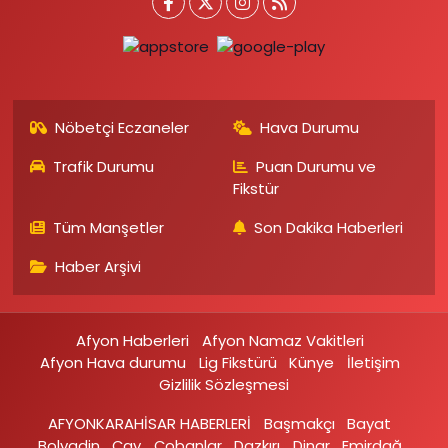
Nöbetçi Eczaneler
Hava Durumu
Trafik Durumu
Puan Durumu ve
Fikstür
Tüm Manşetler
Son Dakika Haberleri
Haber Arşivi
Afyon Haberleri
Afyon Namaz Vakitleri
Afyon Hava durumu
Lig Fikstürü
Künye
İletişim
Gizlilik Sözleşmesi
AFYONKARAHİSAR HABERLERİ
Başmakçı
Bayat
Bolvadin
Çay
Çobanlar
Dazkırı
Dinar
Emirdağ‎