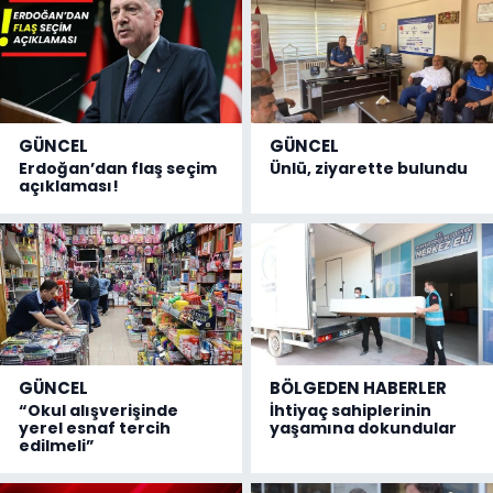
GÜNCEL
GÜNCEL
Erdoğan’dan flaş seçim
Ünlü, ziyarette bulundu
açıklaması!
GÜNCEL
BÖLGEDEN HABERLER
“Okul alışverişinde
İhtiyaç sahiplerinin
yerel esnaf tercih
yaşamına dokundular
edilmeli”