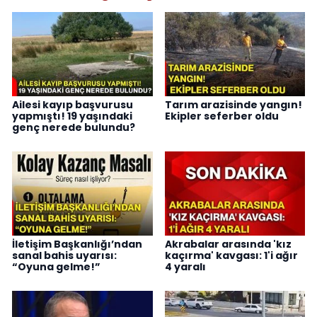
Ailesi kayıp başvurusu
Tarım arazisinde yangın!
yapmıştı! 19 yaşındaki
Ekipler seferber oldu
genç nerede bulundu?
İletişim Başkanlığı’ndan
Akrabalar arasında 'kız
sanal bahis uyarısı:
kaçırma' kavgası: 1'i ağır
“Oyuna gelme!”
4 yaralı