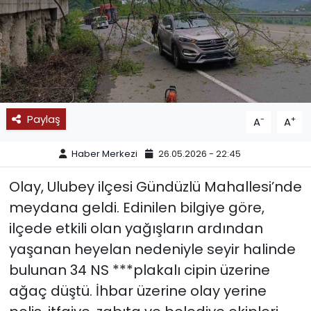
SPOR
11:11 MANŞET
Paylaş
-
+
A
A
Haber Merkezi
26.05.2026 - 22:45
Olay, Ulubey ilçesi Gündüzlü Mahallesi’nde
meydana geldi. Edinilen bilgiye göre,
ilçede etkili olan yağışların ardından
yaşanan heyelan nedeniyle seyir halinde
bulunan 34 NS ***plakalı cipin üzerine
ağaç düştü. İhbar üzerine olay yerine