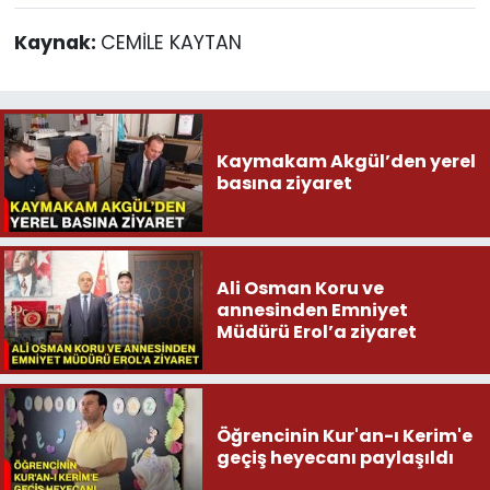
Kaynak:
CEMİLE KAYTAN
Kaymakam Akgül’den yerel
basına ziyaret
Ali Osman Koru ve
annesinden Emniyet
Müdürü Erol’a ziyaret
Öğrencinin Kur'an-ı Kerim'e
geçiş heyecanı paylaşıldı