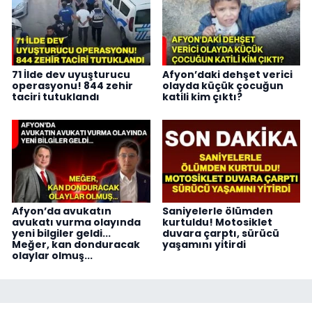
71 İlde dev uyuşturucu
Afyon’daki dehşet verici
operasyonu! 844 zehir
olayda küçük çocuğun
taciri tutuklandı
katili kim çıktı?
Afyon’da avukatın
Saniyelerle ölümden
avukatı vurma olayında
kurtuldu! Motosiklet
yeni bilgiler geldi...
duvara çarptı, sürücü
Meğer, kan donduracak
yaşamını yitirdi
olaylar olmuş...