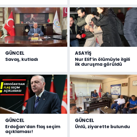
GÜNCEL
ASAYİŞ
Savaş, kutladı
Nur Elif’in ölümüyle ilgili
ilk duruşma görüldü
GÜNCEL
GÜNCEL
Erdoğan’dan flaş seçim
Ünlü, ziyarette bulundu
açıklaması!