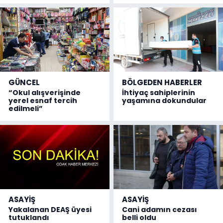
GÜNCEL
BÖLGEDEN HABERLER
“Okul alışverişinde
İhtiyaç sahiplerinin
yerel esnaf tercih
yaşamına dokundular
edilmeli”
ASAYİŞ
ASAYİŞ
Yakalanan DEAŞ üyesi
Cani adamın cezası
tutuklandı
belli oldu