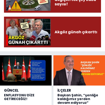
sayısı!
Akgöz günah çıkarttı
GÜNCEL
İLÇELER
ENFLASYONU DİZE
Başkan Şahin, “şenliğe
GETİRECEĞİZ!
kaldığımız yerden
devam ediyoruz”