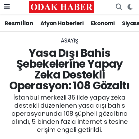
Resmi İlan
Afyon Haberleri
Ekonomi
Siyas
AFYONKARAHİSAR HABERLERİ
Nöbetçi Eczaneler
Resmi İlan
Hava Durumu
ASAYİŞ
Yasa Dışı Bahis
ASAYİŞ
Trafik Durumu
Şebekelerine Yapay
Zeka Destekli
GÜNCEL
Süper Lig Puan Durumu ve Fikstür
Operasyon: 108 Gözaltı
SİYASET
Tüm Manşetler
İstanbul merkezli 35 ilde yapay zeka
EĞİTİM
Son Dakika Haberleri
destekli düzenlenen yasa dışı bahis
operasyonunda 108 şüpheli gözaltına
MAGAZİN
Haber Arşivi
alındı, 5 binden fazla internet sitesine
erişim engeli getirildi.
SAĞLIK