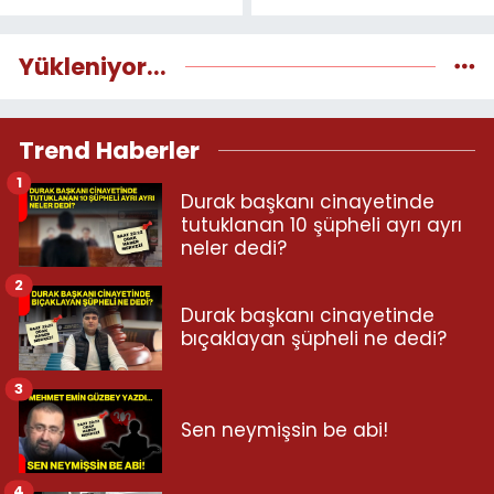
Yükleniyor...
Trend Haberler
1
Durak başkanı cinayetinde
tutuklanan 10 şüpheli ayrı ayrı
neler dedi?
2
Durak başkanı cinayetinde
bıçaklayan şüpheli ne dedi?
3
Sen neymişsin be abi!
4