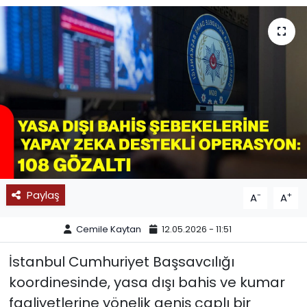
SPOR
11:11 MANŞET
Paylaş
-
+
A
A
Cemile Kaytan
12.05.2026 - 11:51
İstanbul Cumhuriyet Başsavcılığı
koordinesinde, yasa dışı bahis ve kumar
faaliyetlerine yönelik geniş çaplı bir