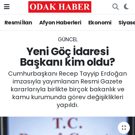
Resmi İlan
Afyon Haberleri
Ekonomi
Siyas
AFYONKARAHİSAR HABERLERİ
Nöbetçi Eczaneler
Resmi İlan
Hava Durumu
GÜNCEL
Yeni Göç İdaresi
ASAYİŞ
Trafik Durumu
Başkanı kim oldu?
GÜNCEL
Süper Lig Puan Durumu ve Fikstür
Cumhurbaşkanı Recep Tayyip Erdoğan
imzasıyla yayımlanan Resmi Gazete
SİYASET
Tüm Manşetler
kararlarıyla birlikte birçok bakanlık ve
kamu kurumunda görev değişiklikleri
EĞİTİM
Son Dakika Haberleri
yapıldı.
MAGAZİN
Haber Arşivi
SAĞLIK