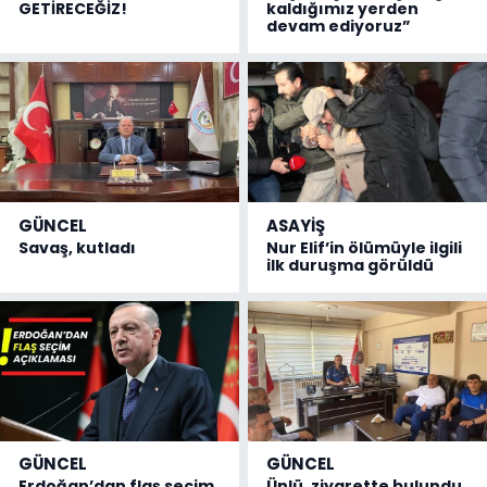
GETİRECEĞİZ!
kaldığımız yerden
devam ediyoruz”
GÜNCEL
ASAYİŞ
Savaş, kutladı
Nur Elif’in ölümüyle ilgili
ilk duruşma görüldü
GÜNCEL
GÜNCEL
Erdoğan’dan flaş seçim
Ünlü, ziyarette bulundu