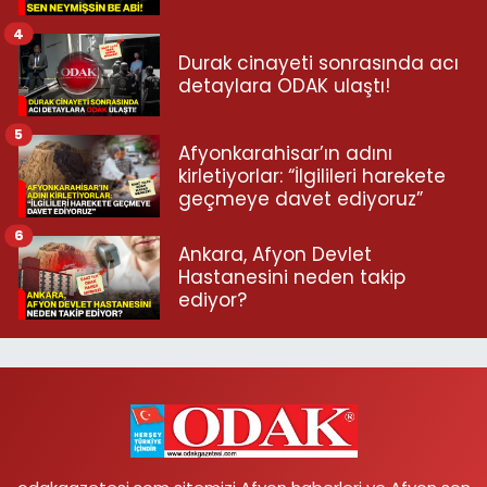
4
Durak cinayeti sonrasında acı
detaylara ODAK ulaştı!
5
Afyonkarahisar’ın adını
kirletiyorlar: “İlgilileri harekete
geçmeye davet ediyoruz”
6
Ankara, Afyon Devlet
Hastanesini neden takip
ediyor?