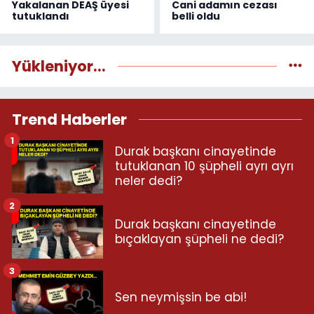
Yakalanan DEAŞ üyesi
Cani adamın cezası
tutuklandı
belli oldu
Yükleniyor...
Trend Haberler
1
Durak başkanı cinayetinde
tutuklanan 10 şüpheli ayrı ayrı
neler dedi?
2
Durak başkanı cinayetinde
bıçaklayan şüpheli ne dedi?
3
Sen neymişsin be abi!