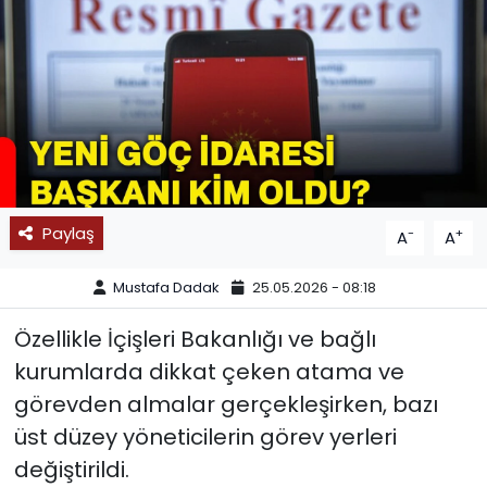
SPOR
11:11 MANŞET
Paylaş
-
+
A
A
Mustafa Dadak
25.05.2026 - 08:18
Özellikle İçişleri Bakanlığı ve bağlı
kurumlarda dikkat çeken atama ve
görevden almalar gerçekleşirken, bazı
üst düzey yöneticilerin görev yerleri
değiştirildi.