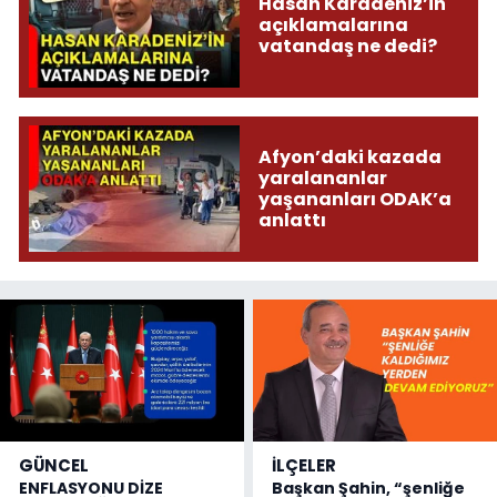
Hasan Karadeniz’in
açıklamalarına
vatandaş ne dedi?
Afyon’daki kazada
yaralananlar
yaşananları ODAK’a
anlattı
GÜNCEL
İLÇELER
ENFLASYONU DİZE
Başkan Şahin, “şenliğe