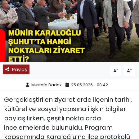
SPOR
11:11 MANŞET
Paylaş
-
+
A
A
Mustafa Dadak
25.05.2026 - 08:42
Gerçekleştirilen ziyaretlerde ilçenin tarihi,
kültürel ve sosyal yapısına ilişkin bilgiler
paylaşılırken, çeşitli noktalarda
incelemelerde bulunuldu. Program
kapsamında Karaloğlu’na ilçe protokolü