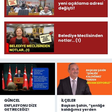
yeni açıklama adresi
değişti!
Belediye Meclisinden
notlar... (1)
GÜNCEL
İLÇELER
ENFLASYONU DİZE
Başkan Şahin, “şenliğe
GETİRECEĞİZ!
kaldığımız yerden