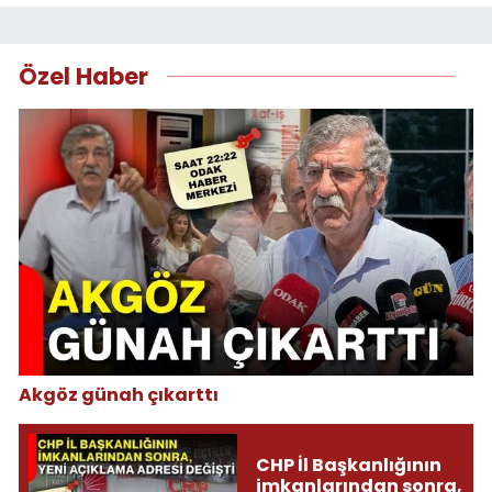
Özel Haber
Akgöz günah çıkarttı
CHP İl Başkanlığının
imkanlarından sonra,