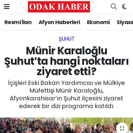
Resmi İlan
Afyon Haberleri
Ekonomi
Siyas
AFYONKARAHİSAR HABERLERİ
Nöbetçi Eczaneler
Resmi İlan
Hava Durumu
ŞUHUT
Münir Karaloğlu
ASAYİŞ
Trafik Durumu
Şuhut’ta hangi noktaları
ziyaret etti?
GÜNCEL
Süper Lig Puan Durumu ve Fikstür
İçişleri Eski Bakan Yardımcısı ve Mülkiye
SİYASET
Tüm Manşetler
Müfettişi Münir Karaloğlu,
Afyonkarahisar’ın Şuhut ilçesini ziyaret
EĞİTİM
Son Dakika Haberleri
ederek bir dizi programa katıldı.
MAGAZİN
Haber Arşivi
SAĞLIK