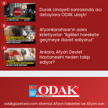
4
Durak cinayeti sonrasında acı
detaylara ODAK ulaştı!
5
Afyonkarahisar’ın adını
kirletiyorlar: “İlgilileri harekete
geçmeye davet ediyoruz”
6
Ankara, Afyon Devlet
Hastanesini neden takip
ediyor?
odakgazetesi.com sitemizi Afyon haberleri ve Afyon son