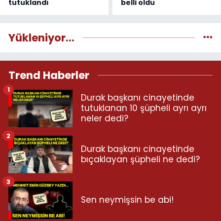
tutuklandı
belli oldu
Yükleniyor...
Trend Haberler
1
Durak başkanı cinayetinde
tutuklanan 10 şüpheli ayrı ayrı
neler dedi?
2
Durak başkanı cinayetinde
bıçaklayan şüpheli ne dedi?
3
Sen neymişsin be abi!