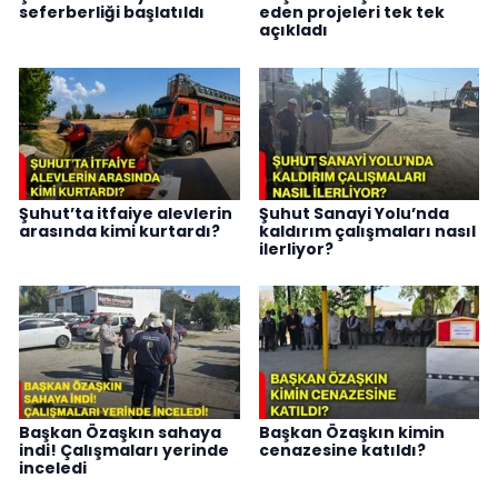
seferberliği başlatıldı
eden projeleri tek tek
açıkladı
Şuhut’ta itfaiye alevlerin
Şuhut Sanayi Yolu’nda
arasında kimi kurtardı?
kaldırım çalışmaları nasıl
ilerliyor?
Başkan Özaşkın sahaya
Başkan Özaşkın kimin
indi! Çalışmaları yerinde
cenazesine katıldı?
inceledi