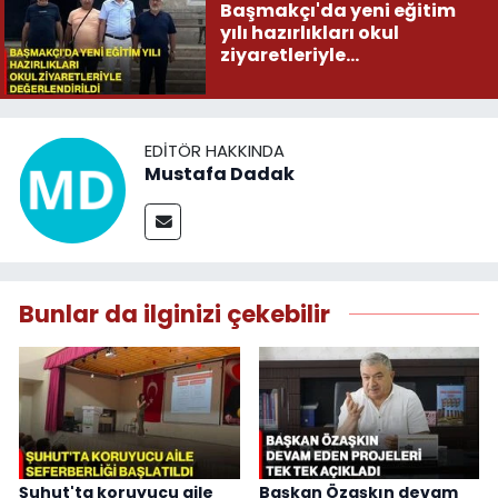
Başmakçı'da yeni eğitim
yılı hazırlıkları okul
ziyaretleriyle
değerlendirildi
EDITÖR HAKKINDA
Mustafa Dadak
Bunlar da ilginizi çekebilir
Şuhut'ta koruyucu aile
Başkan Özaşkın devam