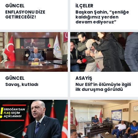
GÜNCEL
İLÇELER
ENFLASYONU DİZE
Başkan Şahin, “şenliğe
GETİRECEĞİZ!
kaldığımız yerden
devam ediyoruz”
GÜNCEL
ASAYİŞ
Savaş, kutladı
Nur Elif’in ölümüyle ilgili
ilk duruşma görüldü