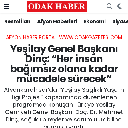
Resmi İlan
Afyon Haberleri
Ekonomi
Siyas
AFYONKARAHİSAR HABERLERİ
Nöbetçi Eczaneler
Resmi İlan
Hava Durumu
AFYON HABER PORTALI WWW.ODAKGAZETESI.COM
Yeşilay Genel Başkanı
ASAYİŞ
Trafik Durumu
Dinç: “Her insan
bağımsız olana kadar
GÜNCEL
Süper Lig Puan Durumu ve Fikstür
mücadele sürecek”
SİYASET
Tüm Manşetler
Afyonkarahisar’da “Yeşilay Sağlıklı Yaşam
EĞİTİM
Son Dakika Haberleri
Ligi Projesi” kapsamında düzenlenen
programda konuşan Türkiye Yeşilay
MAGAZİN
Haber Arşivi
Cemiyeti Genel Başkanı Doç. Dr. Mehmet
Dinç, sağlıklı bireyler ve sorumluluk bilinci
SAĞLIK
vurgusu yaptı.