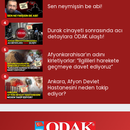
Sen neymişsin be abi!
4
Durak cinayeti sonrasında acı
detaylara ODAK ulaştı!
5
Afyonkarahisar’ın adını
kirletiyorlar: “İlgilileri harekete
geçmeye davet ediyoruz”
6
Ankara, Afyon Devlet
Hastanesini neden takip
ediyor?