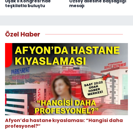
Uşak İl Kongresi’nde
Özsoy ailesine başsağlığı
teşkilatla buluştu
mesajı
Özel Haber
Afyon’da hastane kıyaslaması: “Hangisi daha
profesyonel?”