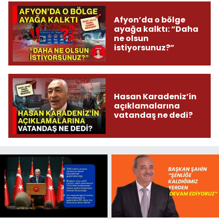
Afyon’da o bölge
ayağa kalktı: “Daha
ne olsun
istiyorsunuz?”
Hasan Karadeniz’in
açıklamalarına
vatandaş ne dedi?