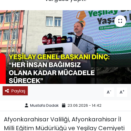
SPOR
11:11 MANŞET
Paylaş
-
+
A
A
Mustafa Dadak
23.06.2026 - 14:42
Afyonkarahisar Valiliği, Afyonkarahisar İl
Milli Eğitim Müdürlüğü ve Yeşilay Cemiyeti