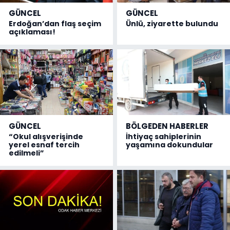
GÜNCEL
GÜNCEL
Erdoğan’dan flaş seçim
Ünlü, ziyarette bulundu
açıklaması!
GÜNCEL
BÖLGEDEN HABERLER
“Okul alışverişinde
İhtiyaç sahiplerinin
yerel esnaf tercih
yaşamına dokundular
edilmeli”