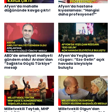
Afyon’da mahalle
Afyon’da hastane
düğününde kavga çıktı!
kıyaslaması: “Hangisi
daha profesyonel?”
ABD’de ameliyat maliyeti
Afyon’da Yeşilçam
gündem oldu! Arslan’dan
rüzgarı: “Ezo Gelin” açık
“Sağlıkta Güçlü Türkiye”
havada izleyiciyle
mesajı
buluştu
Milletvekili Taytak, MHP
Milletvekili Olgun’dan