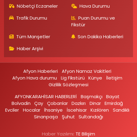
Nöbetçi Eczaneler
Hava Durumu
Trafik Durumu
Puan Durumu ve
Fikstür
Tüm Manşetler
Son Dakika Haberleri
Haber Arşivi
Afyon Haberleri
Afyon Namaz Vakitleri
Afyon Hava durumu
Lig Fikstürü
Künye
İletişim
Gizlilik Sözleşmesi
AFYONKARAHİSAR HABERLERİ
Başmakçı
Bayat
Bolvadin
Çay
Çobanlar
Dazkırı
Dinar
Emirdağ‎
Evciler‎
Hocalar
İhsaniye‎
İscehisar
Kızılören‎
Sandıklı‎
Sinanpaşa
Şuhut
Sultandağı
Haber Yazılımı:
TE Bilişim