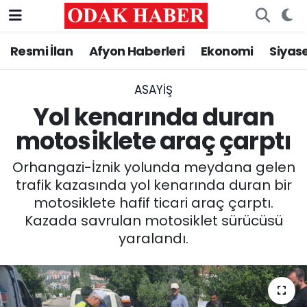
Resmi İlan
Afyon Haberleri
Ekonomi
Siyas
AFYONKARAHİSAR HABERLERİ
Nöbetçi Eczaneler
Resmi İlan
Hava Durumu
ASAYİŞ
Yol kenarında duran
ASAYİŞ
Trafik Durumu
motosiklete araç çarptı
GÜNCEL
Süper Lig Puan Durumu ve Fikstür
Orhangazi-İznik yolunda meydana gelen
trafik kazasında yol kenarında duran bir
SİYASET
Tüm Manşetler
motosiklete hafif ticari araç çarptı.
Kazada savrulan motosiklet sürücüsü
EĞİTİM
Son Dakika Haberleri
yaralandı.
MAGAZİN
Haber Arşivi
SAĞLIK