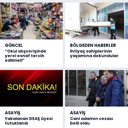
GÜNCEL
BÖLGEDEN HABERLER
“Okul alışverişinde
İhtiyaç sahiplerinin
yerel esnaf tercih
yaşamına dokundular
edilmeli”
ASAYİŞ
ASAYİŞ
Yakalanan DEAŞ üyesi
Cani adamın cezası
tutuklandı
belli oldu