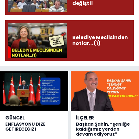
değişti!
Belediye Meclisinden
notlar... (1)
GÜNCEL
İLÇELER
ENFLASYONU DİZE
Başkan Şahin, “şenliğe
GETİRECEĞİZ!
kaldığımız yerden
devam ediyoruz”