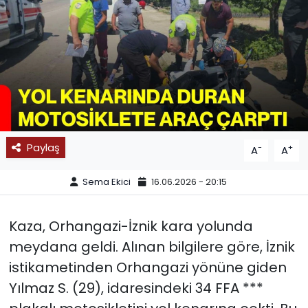
SPOR
11:11 MANŞET
Paylaş
-
+
A
A
Sema Ekici
16.06.2026 - 20:15
Kaza, Orhangazi-İznik kara yolunda
meydana geldi. Alınan bilgilere göre, İznik
istikametinden Orhangazi yönüne giden
Yılmaz S. (29), idaresindeki 34 FFA ***