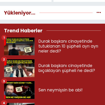
Yükleniyor...
Trend Haberler
1
Durak başkanı cinayetinde
tutuklanan 10 şüpheli ayrı ayrı
neler dedi?
2
Durak başkanı cinayetinde
bıçaklayan şüpheli ne dedi?
3
Sen neymişsin be abi!
4