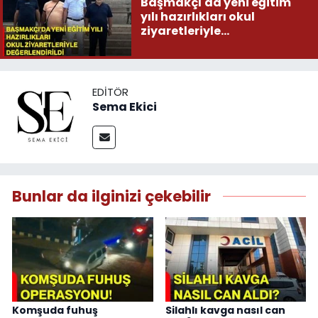
Başmakçı'da yeni eğitim
yılı hazırlıkları okul
ziyaretleriyle
değerlendirildi
EDITÖR
Sema Ekici
Bunlar da ilginizi çekebilir
Komşuda fuhuş
Silahlı kavga nasıl can