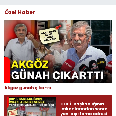
Özel Haber
Akgöz günah çıkarttı
CHP İl Başkanlığının
imkanlarından sonra,
yeni açıklama adresi